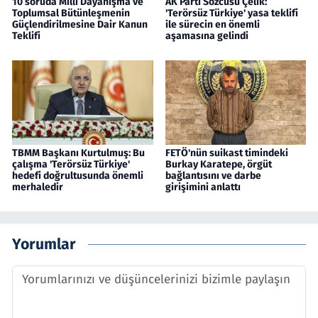
10 soruda Milli Dayanışma ve
AK Parti Sözcüsü Çelik:
Toplumsal Bütünleşmenin
'Terörsüz Türkiye' yasa teklifi
Güçlendirilmesine Dair Kanun
ile sürecin en önemli
Teklifi
aşamasına gelindi
TBMM Başkanı Kurtulmuş: Bu
FETÖ'nün suikast timindeki
çalışma 'Terörsüz Türkiye'
Burkay Karatepe, örgüt
hedefi doğrultusunda önemli
bağlantısını ve darbe
merhaledir
girişimini anlattı
Yorumlar