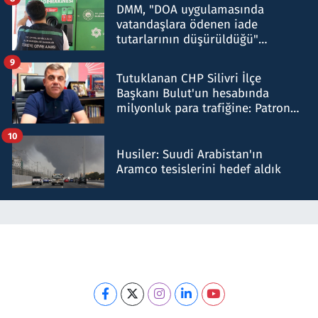
DMM, "DOA uygulamasında
vatandaşlara ödenen iade
tutarlarının düşürüldüğü"
iddiasını yalanladı
9
Tutuklanan CHP Silivri İlçe
Başkanı Bulut'un hesabında
milyonluk para trafiğine: Patron
talimat verdi, ben gönderdim
10
Husiler: Suudi Arabistan'ın
Aramco tesislerini hedef aldık