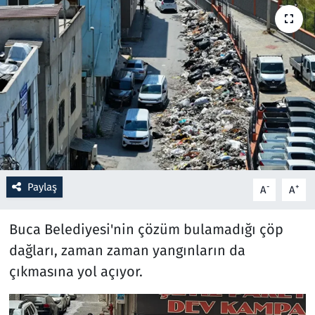
Resmi İlanlar
Rüya Tabirleri
Sağlık
Savunma Sanayi
Seçim 2023
Paylaş
-
+
A
A
Spor
Buca Belediyesi'nin çözüm bulamadığı çöp
Teknoloji ve Bilim
dağları, zaman zaman yangınların da
çıkmasına yol açıyor.
Televizyon