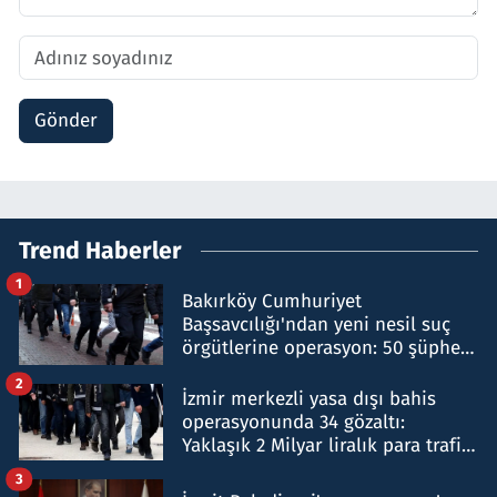
Gönder
Trend Haberler
1
Bakırköy Cumhuriyet
Başsavcılığı'ndan yeni nesil suç
örgütlerine operasyon: 50 şüpheli
hakkında gözaltı kararı
2
İzmir merkezli yasa dışı bahis
operasyonunda 34 gözaltı:
Yaklaşık 2 Milyar liralık para trafiği
tespit edildi
3