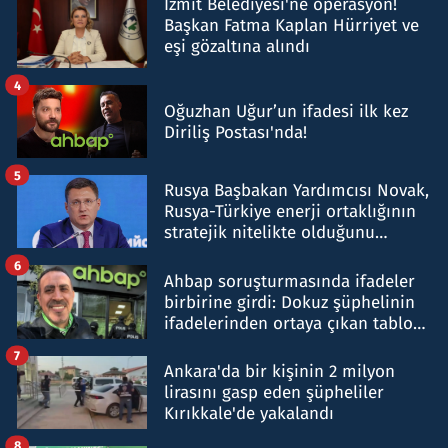
İzmit Belediyesi'ne operasyon!
Başkan Fatma Kaplan Hürriyet ve
eşi gözaltına alındı
4
Oğuzhan Uğur’un ifadesi ilk kez
Diriliş Postası'nda!
5
Rusya Başbakan Yardımcısı Novak,
Rusya-Türkiye enerji ortaklığının
stratejik nitelikte olduğunu
belirtti
6
Ahbap soruşturmasında ifadeler
birbirine girdi: Dokuz şüphelinin
ifadelerinden ortaya çıkan tablo
şok etti
7
Ankara'da bir kişinin 2 milyon
lirasını gasp eden şüpheliler
Kırıkkale'de yakalandı
8