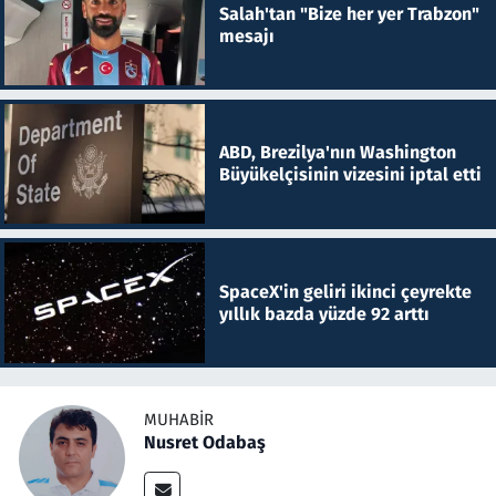
Salah'tan "Bize her yer Trabzon"
mesajı
ABD, Brezilya'nın Washington
Büyükelçisinin vizesini iptal etti
SpaceX'in geliri ikinci çeyrekte
yıllık bazda yüzde 92 arttı
MUHABIR
Nusret Odabaş