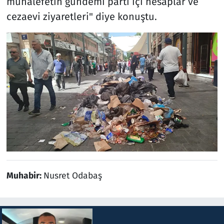
muhalefetin gündemi parti içi hesaplar ve
cezaevi ziyaretleri" diye konuştu.
Muhabir:
Nusret Odabaş