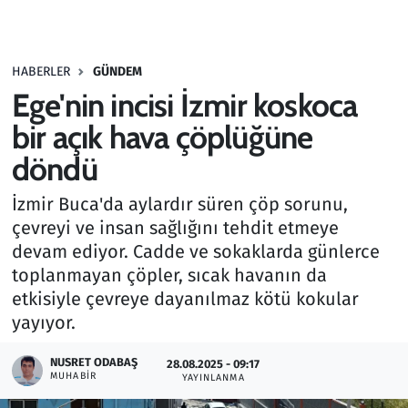
Gündem
HABERLER
GÜNDEM
Haber
Ege'nin incisi İzmir koskoca
Kültür Sanat
bir açık hava çöplüğüne
döndü
Kurumsal Haberler
İzmir Buca'da aylardır süren çöp sorunu,
Lezzet Durağı
çevreyi ve insan sağlığını tehdit etmeye
devam ediyor. Cadde ve sokaklarda günlerce
Memur ve Kamu
toplanmayan çöpler, sıcak havanın da
etkisiyle çevreye dayanılmaz kötü kokular
Otomobil
yayıyor.
Oyun
NUSRET ODABAŞ
28.08.2025 - 09:17
MUHABIR
YAYINLANMA
Ramazan