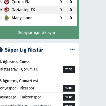
Çorum FK
0
0
8
Gaziantep FK
0
0
9
Alanyaspor
0
0
0
Detaylar için tıklayın
Süper Lig Fikstür
4 Ağustos, Cuma
alatasaray - Çorum FK
21:30
5 Ağustos, Cumartesi
onyaspor - Rizespor
19:00
asımpaşa - Trabzonspor
19:00