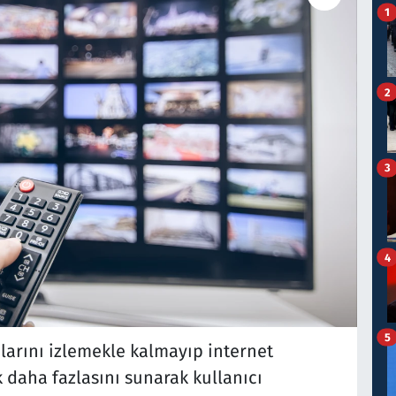
1
2
3
4
5
nlarını izlemekle kalmayıp internet
 daha fazlasını sunarak kullanıcı