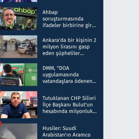
ortaklığının stratejik
nitelikte olduğunu
Ahbap
belirtti
soruşturmasında
ifadeler birbirine girdi:
Dokuz şüphelinin
ifadelerinden ortaya
Ankara'da bir kişinin 2
çıkan tablo şok etti
milyon lirasını gasp
eden şüpheliler
Kırıkkale'de yakalandı
DMM, "DOA
uygulamasında
vatandaşlara ödenen
iade tutarlarının
düşürüldüğü" iddiasını
Tutuklanan CHP Silivri
yalanladı
İlçe Başkanı Bulut'un
hesabında milyonluk
para trafiğine: Patron
talimat verdi, ben
Husiler: Suudi
gönderdim
Arabistan'ın Aramco