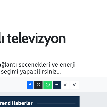
ı televizyon
ağlantı seçenekleri ve enerji
eçimi yapabilirsiniz...
-
+
A
A
Trend Haberler