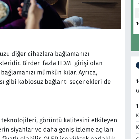
1
uzu diğer cihazlara bağlamanızı
eridir. Birden fazla HDMI girişi olan
a bağlamanızı mümkün kılar. Ayrıca,
sı gibi kablosuz bağlantı seçenekleri de
1
G
1
K
teknolojileri, görüntü kalitesini etkileyen
K
erin siyahlar ve daha geniş izleme açıları
iyatlı olabilir. QLED ise yüksek parlaklık