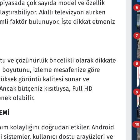
 piyasada çok sayıda model ve özellik
6
ştırabiliyor. Akıllı televizyon alırken
mli faktör bulunuyor. İşte dikkat etmeniz
7
utu ve çözünürlük öncelikli olarak dikkate
8
n boyutunu, izleme mesafenize göre
üksek görüntü kalitesi sunar ve
Ancak bütçeniz kısıtlıysa, Full HD
9
nek olabilir.
TEMİ
10
nım kolaylığını doğrudan etkiler. Android
 sistemler, kullanıcı dostu arayüzleri ve