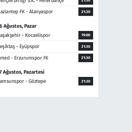
ençlerbirliği S.K. - Fenerbahçe
21:30
aziantep FK - Alanyaspor
21:30
6 Ağustos, Pazar
aşakşehir - Kocaelispor
19:00
eşiktaş - Eyüpspor
21:30
med - Erzurumspor FK
21:30
7 Ağustos, Pazartesi
amsunspor - Göztepe
21:30