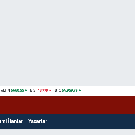
ALTIN
6660.55
BİST
13.779
BTC
64.959,79
mi İlanlar
Yazarlar