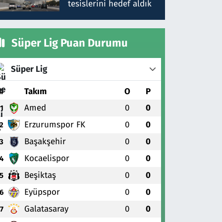
tesislerini hedef aldık
Süper Lig Puan Durumu
Süper Lig
#
Takım
O
P
Amed
0
0
1
Erzurumspor FK
0
0
2
Başakşehir
0
0
3
Kocaelispor
0
0
4
Beşiktaş
0
0
5
Eyüpspor
0
0
6
Galatasaray
0
0
7