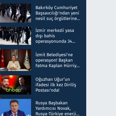
Bakırköy Cumhuriyet
Başsavcılığı'ndan yeni
nesil suç örgütlerine
operasyon: 50 şüpheli
hakkında gözaltı kararı
İzmir merkezli yasa
dışı bahis
operasyonunda 34
gözaltı: Yaklaşık 2
Milyar liralık para
İzmit Belediyesi'ne
trafiği tespit edildi
operasyon! Başkan
Fatma Kaplan Hürriyet
ve eşi gözaltına alındı
Oğuzhan Uğur’un
ifadesi ilk kez Diriliş
Postası'nda!
Rusya Başbakan
Yardımcısı Novak,
Rusya-Türkiye enerji