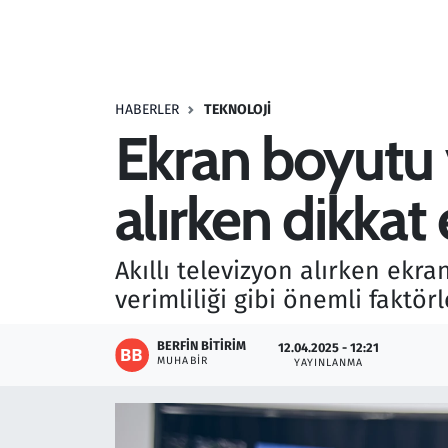
Resmi İlanlar
Rüya Tabirleri
HABERLER
TEKNOLOJI
Ekran boyutu v
Sağlık
alırken dikkat
Savunma Sanayi
Seçim 2023
Akıllı televizyon alırken ekra
verimliliği gibi önemli faktö
Spor
BERFIN BITIRIM
12.04.2025 - 12:21
Teknoloji ve Bilim
MUHABIR
YAYINLANMA
Televizyon