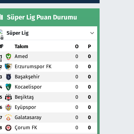
Süper Lig Puan Durumu
Süper Lig
#
Takım
O
P
Amed
0
0
1
Erzurumspor FK
0
0
2
Başakşehir
0
0
3
Kocaelispor
0
0
4
Beşiktaş
0
0
5
Eyüpspor
0
0
6
Galatasaray
0
0
7
Çorum FK
0
0
8