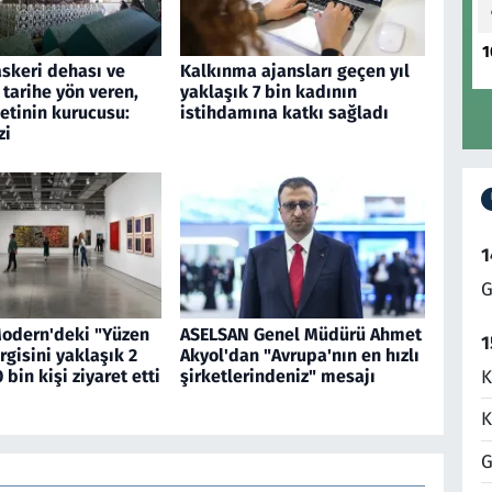
1
askeri dehası ve
Kalkınma ajansları geçen yıl
 tarihe yön veren,
yaklaşık 7 bin kadının
etinin kurucusu:
istihdamına katkı sağladı
zi
1
G
Modern'deki "Yüzen
ASELSAN Genel Müdürü Ahmet
1
rgisini yaklaşık 2
Akyol'dan "Avrupa'nın en hızlı
 bin kişi ziyaret etti
şirketlerindeniz" mesajı
K
K
G