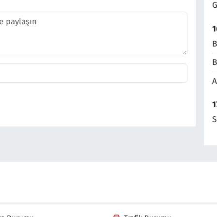
G
1
B
B
A
1
S