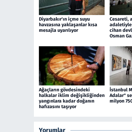
Diyarbakır'ın içme suyu
Cesareti, 
havzasına yaklaşanlar kısa
adaletiyle
mesajla uyarılıyor
cihan devl
Osman Ga
Ağaçların gövdesindeki
İstanbul 
halkalar iklim değişikliğinden
Adalar" se
yangınlara kadar doğanın
milyon 750
hafızasını taşıyor
Yorumlar