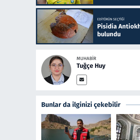
EDITÖRÜN SEÇTIĞI
Pisidia Antiokh
bulundu
MUHABIR
Tuğçe Huy
Bunlar da ilginizi çekebilir