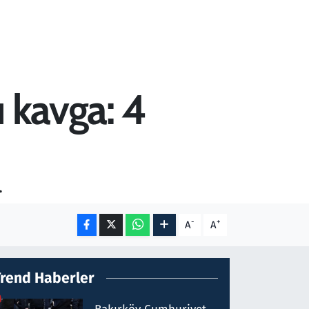
 kavga: 4
.
-
+
A
A
Trend Haberler