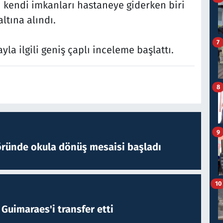
'ü kendi imkanları hastaneye giderken biri
ltına alındı.
7
la ilgili geniş çaplı inceleme başlattı.
8
9
öründe okula dönüş mesaisi başladı
10
Guimaraes'i transfer etti