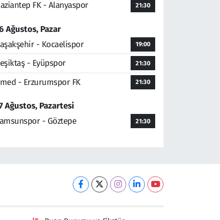
aziantep FK - Alanyaspor
21:30
6 Ağustos, Pazar
aşakşehir - Kocaelispor
19:00
eşiktaş - Eyüpspor
21:30
med - Erzurumspor FK
21:30
7 Ağustos, Pazartesi
amsunspor - Göztepe
21:30