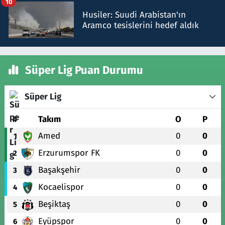
10
Husiler: Suudi Arabistan'ın
Aramco tesislerini hedef aldık
Süper Lig Puan Durumu
Süper Lig
#
Takım
O
P
Amed
0
0
1
Erzurumspor FK
0
0
2
Başakşehir
0
0
3
Kocaelispor
0
0
4
Beşiktaş
0
0
5
Eyüpspor
0
0
6