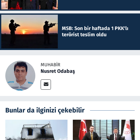
MSB: Son bir haftada 1 PKK'lı
terörist teslim oldu
MUHABIR
Nusret Odabaş
Bunlar da ilginizi çekebilir