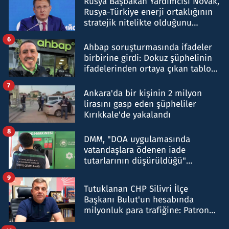
Rusya Başbakan Yardımcısı Novak,
Rusya-Türkiye enerji ortaklığının
stratejik nitelikte olduğunu
belirtti
6
Ahbap soruşturmasında ifadeler
birbirine girdi: Dokuz şüphelinin
ifadelerinden ortaya çıkan tablo
şok etti
7
Ankara'da bir kişinin 2 milyon
lirasını gasp eden şüpheliler
Kırıkkale'de yakalandı
8
DMM, "DOA uygulamasında
vatandaşlara ödenen iade
tutarlarının düşürüldüğü"
iddiasını yalanladı
9
Tutuklanan CHP Silivri İlçe
Başkanı Bulut'un hesabında
milyonluk para trafiğine: Patron
talimat verdi, ben gönderdim