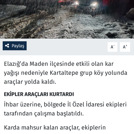
Resmi İlanlar
Rüya Tabirleri
Sağlık
Paylaş
-
+
A
A
Savunma Sanayi
Elazığ’da Maden ilçesinde etkili olan kar
yağışı nedeniyle Kartaltepe grup köy yolunda
Seçim 2023
araçlar yolda kaldı.
Spor
EKİPLER ARAÇLARI KURTARDI
İhbar üzerine, bölgede İl Özel İdaresi ekipleri
Teknoloji ve Bilim
tarafından çalışma başlatıldı.
Televizyon
Karda mahsur kalan araçlar, ekiplerin