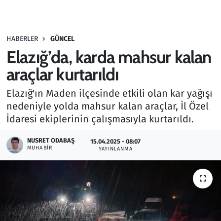
Gündem
HABERLER
GÜNCEL
Haber
Elazığ’da, karda mahsur kalan
Kültür Sanat
araçlar kurtarıldı
Elazığ'ın Maden ilçesinde etkili olan kar yağışı
Kurumsal Haberler
nedeniyle yolda mahsur kalan araçlar, İl Özel
İdaresi ekiplerinin çalışmasıyla kurtarıldı.
Lezzet Durağı
NUSRET ODABAŞ
15.04.2025 - 08:07
Memur ve Kamu
MUHABIR
YAYINLANMA
Otomobil
Oyun
Ramazan