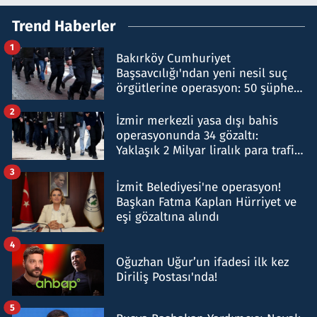
Trend Haberler
1
Bakırköy Cumhuriyet
Başsavcılığı'ndan yeni nesil suç
örgütlerine operasyon: 50 şüpheli
hakkında gözaltı kararı
2
İzmir merkezli yasa dışı bahis
operasyonunda 34 gözaltı:
Yaklaşık 2 Milyar liralık para trafiği
tespit edildi
3
İzmit Belediyesi'ne operasyon!
Başkan Fatma Kaplan Hürriyet ve
eşi gözaltına alındı
4
Oğuzhan Uğur’un ifadesi ilk kez
Diriliş Postası'nda!
5