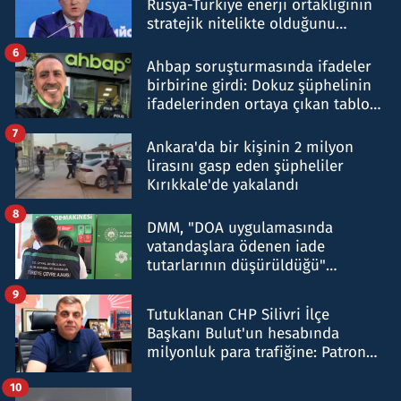
Rusya-Türkiye enerji ortaklığının
stratejik nitelikte olduğunu
belirtti
6
Ahbap soruşturmasında ifadeler
birbirine girdi: Dokuz şüphelinin
ifadelerinden ortaya çıkan tablo
şok etti
7
Ankara'da bir kişinin 2 milyon
lirasını gasp eden şüpheliler
Kırıkkale'de yakalandı
8
DMM, "DOA uygulamasında
vatandaşlara ödenen iade
tutarlarının düşürüldüğü"
iddiasını yalanladı
9
Tutuklanan CHP Silivri İlçe
Başkanı Bulut'un hesabında
milyonluk para trafiğine: Patron
talimat verdi, ben gönderdim
10