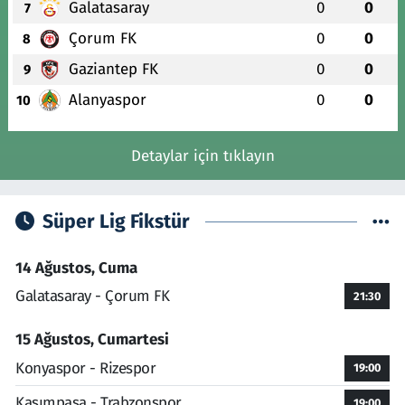
Galatasaray
0
0
7
Çorum FK
0
0
8
Gaziantep FK
0
0
9
Alanyaspor
0
0
10
Detaylar için tıklayın
Süper Lig Fikstür
14 Ağustos, Cuma
Galatasaray - Çorum FK
21:30
15 Ağustos, Cumartesi
Konyaspor - Rizespor
19:00
Kasımpaşa - Trabzonspor
19:00