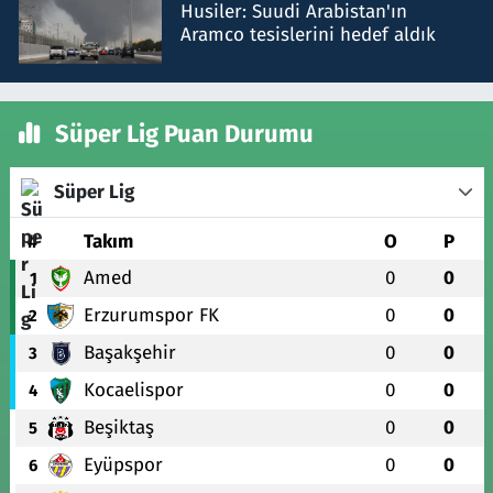
Husiler: Suudi Arabistan'ın
Aramco tesislerini hedef aldık
Süper Lig Puan Durumu
Süper Lig
#
Takım
O
P
Amed
0
0
1
Erzurumspor FK
0
0
2
Başakşehir
0
0
3
Kocaelispor
0
0
4
Beşiktaş
0
0
5
Eyüpspor
0
0
6