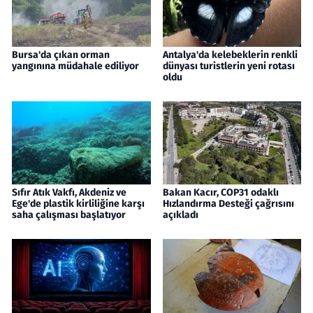
Bursa'da çıkan orman
Antalya'da kelebeklerin renkli
yangınına müdahale ediliyor
dünyası turistlerin yeni rotası
oldu
Sıfır Atık Vakfı, Akdeniz ve
Bakan Kacır, COP31 odaklı
Ege'de plastik kirliliğine karşı
Hızlandırma Desteği çağrısını
saha çalışması başlatıyor
açıkladı