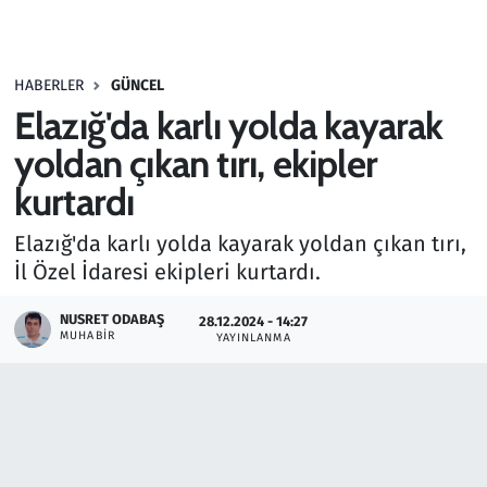
Gündem
HABERLER
GÜNCEL
Haber
Elazığ'da karlı yolda kayarak
Kültür Sanat
yoldan çıkan tırı, ekipler
kurtardı
Kurumsal Haberler
Elazığ'da karlı yolda kayarak yoldan çıkan tırı,
Lezzet Durağı
İl Özel İdaresi ekipleri kurtardı.
Memur ve Kamu
NUSRET ODABAŞ
28.12.2024 - 14:27
MUHABIR
YAYINLANMA
Otomobil
Oyun
Ramazan