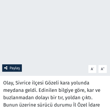
Resmi İlanlar
Rüya Tabirleri
Sağlık
Savunma Sanayi
Seçim 2023
Paylaş
-
+
A
A
Spor
Olay, Sivrice ilçesi Gözeli kara yolunda
Teknoloji ve Bilim
meydana geldi. Edinilen bilgiye göre, kar ve
buzlanmadan dolayı bir tır, yoldan çıktı.
Televizyon
Bunun üzerine sürücü durumu İl Özel İdare