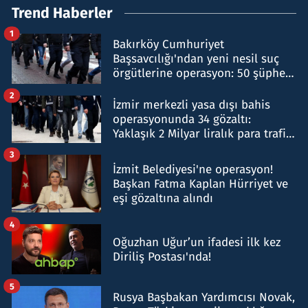
Trend Haberler
1
Bakırköy Cumhuriyet
Başsavcılığı'ndan yeni nesil suç
örgütlerine operasyon: 50 şüpheli
hakkında gözaltı kararı
2
İzmir merkezli yasa dışı bahis
operasyonunda 34 gözaltı:
Yaklaşık 2 Milyar liralık para trafiği
tespit edildi
3
İzmit Belediyesi'ne operasyon!
Başkan Fatma Kaplan Hürriyet ve
eşi gözaltına alındı
4
Oğuzhan Uğur’un ifadesi ilk kez
Diriliş Postası'nda!
5
Rusya Başbakan Yardımcısı Novak,