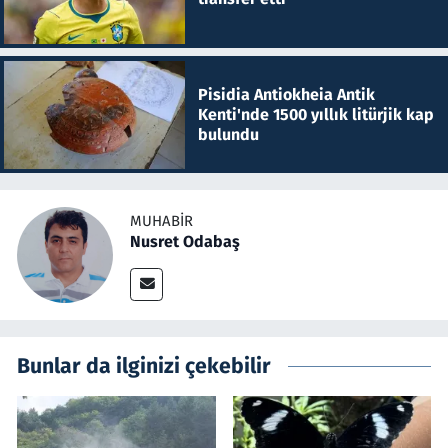
Pisidia Antiokheia Antik
Kenti'nde 1500 yıllık litürjik kap
bulundu
MUHABIR
Nusret Odabaş
Bunlar da ilginizi çekebilir