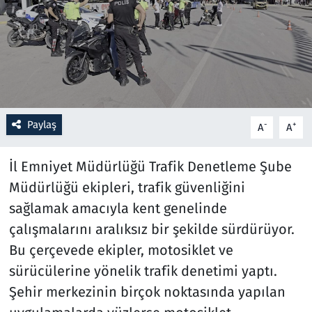
Resmi İlanlar
Rüya Tabirleri
Sağlık
Paylaş
-
+
A
A
Savunma Sanayi
İl Emniyet Müdürlüğü Trafik Denetleme Şube
Seçim 2023
Müdürlüğü ekipleri, trafik güvenliğini
sağlamak amacıyla kent genelinde
Spor
çalışmalarını aralıksız bir şekilde sürdürüyor.
Teknoloji ve Bilim
Bu çerçevede ekipler, motosiklet ve
sürücülerine yönelik trafik denetimi yaptı.
Televizyon
Şehir merkezinin birçok noktasında yapılan