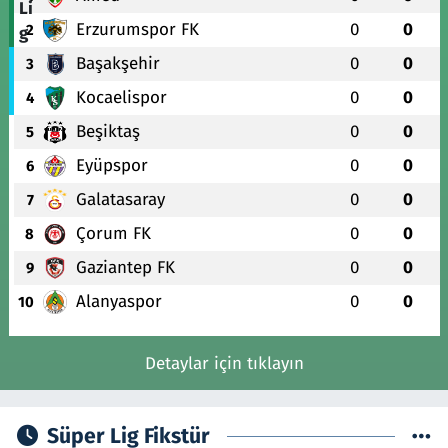
Erzurumspor FK
0
0
2
Başakşehir
0
0
3
Kocaelispor
0
0
4
Beşiktaş
0
0
5
Eyüpspor
0
0
6
Galatasaray
0
0
7
Çorum FK
0
0
8
Gaziantep FK
0
0
9
Alanyaspor
0
0
10
Detaylar için tıklayın
Süper Lig Fikstür