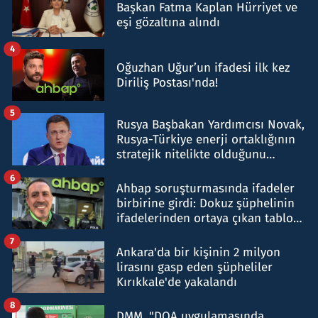
Başkan Fatma Kaplan Hürriyet ve
eşi gözaltına alındı
4
Oğuzhan Uğur’un ifadesi ilk kez
Diriliş Postası'nda!
5
Rusya Başbakan Yardımcısı Novak,
Rusya-Türkiye enerji ortaklığının
stratejik nitelikte olduğunu
belirtti
6
Ahbap soruşturmasında ifadeler
birbirine girdi: Dokuz şüphelinin
ifadelerinden ortaya çıkan tablo
şok etti
7
Ankara'da bir kişinin 2 milyon
lirasını gasp eden şüpheliler
Kırıkkale'de yakalandı
8
DMM, "DOA uygulamasında