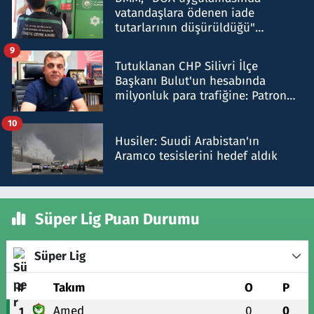
vatandaşlara ödenen iade
tutarlarının düşürüldüğü"
iddiasını yalanladı
9
Tutuklanan CHP Silivri İlçe
Başkanı Bulut'un hesabında
milyonluk para trafiğine: Patron
talimat verdi, ben gönderdim
10
Husiler: Suudi Arabistan'ın
Aramco tesislerini hedef aldık
Süper Lig Puan Durumu
Süper Lig
#
Takım
O
P
Amed
0
0
1