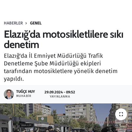
Gündem
HABERLER
GENEL
Haber
Elazığ'da motosikletlilere sıkı
Kültür Sanat
denetim
Elazığ'da İl Emniyet Müdürlüğü Trafik
Kurumsal Haberler
Denetleme Şube Müdürlüğü ekipleri
tarafından motosikletlere yönelik denetim
Lezzet Durağı
yapıldı.
Memur ve Kamu
TUĞÇE HUY
29.09.2024 - 09:52
MUHABIR
YAYINLANMA
Otomobil
Oyun
Ramazan