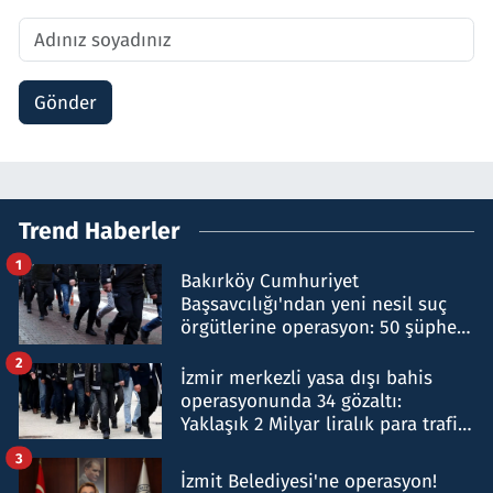
Gönder
Trend Haberler
1
Bakırköy Cumhuriyet
Başsavcılığı'ndan yeni nesil suç
örgütlerine operasyon: 50 şüpheli
hakkında gözaltı kararı
2
İzmir merkezli yasa dışı bahis
operasyonunda 34 gözaltı:
Yaklaşık 2 Milyar liralık para trafiği
tespit edildi
3
İzmit Belediyesi'ne operasyon!