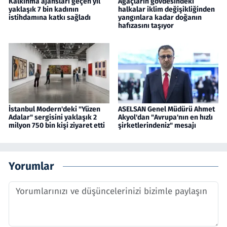
Kalkınma ajansları geçen yıl
Ağaçların gövdesindeki
yaklaşık 7 bin kadının
halkalar iklim değişikliğinden
istihdamına katkı sağladı
yangınlara kadar doğanın
hafızasını taşıyor
İstanbul Modern'deki "Yüzen
ASELSAN Genel Müdürü Ahmet
Adalar" sergisini yaklaşık 2
Akyol'dan "Avrupa'nın en hızlı
milyon 750 bin kişi ziyaret etti
şirketlerindeniz" mesajı
Yorumlar