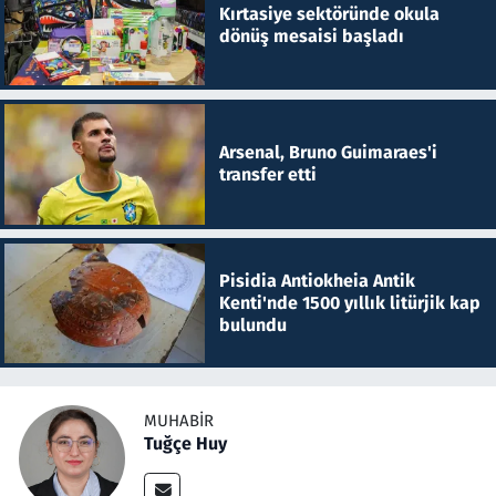
Kırtasiye sektöründe okula
dönüş mesaisi başladı
Arsenal, Bruno Guimaraes'i
transfer etti
Pisidia Antiokheia Antik
Kenti'nde 1500 yıllık litürjik kap
bulundu
MUHABIR
Tuğçe Huy