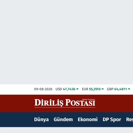
15 Temmuz Destanı
Nöbetçi Eczaneler
Analiz-Yorum
Hava Durumu
Dizi-Film
Trafik Durumu
Dünya
Süper Lig Puan Durumu ve Fikstür
Eğitim
Tüm Manşetler
09-08-2026
USD
47,7436
EUR
55,2510
GBP
64,4811
Ekonomi
Son Dakika Haberleri
Elif Kuşağı
Haber Arşivi
Dünya
Gündem
Ekonomi
DP Spor
Res
Güncel