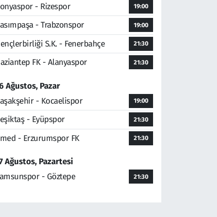
onyaspor - Rizespor
19:00
asımpaşa - Trabzonspor
19:00
ençlerbirliği S.K. - Fenerbahçe
21:30
aziantep FK - Alanyaspor
21:30
6 Ağustos, Pazar
aşakşehir - Kocaelispor
19:00
eşiktaş - Eyüpspor
21:30
med - Erzurumspor FK
21:30
7 Ağustos, Pazartesi
amsunspor - Göztepe
21:30