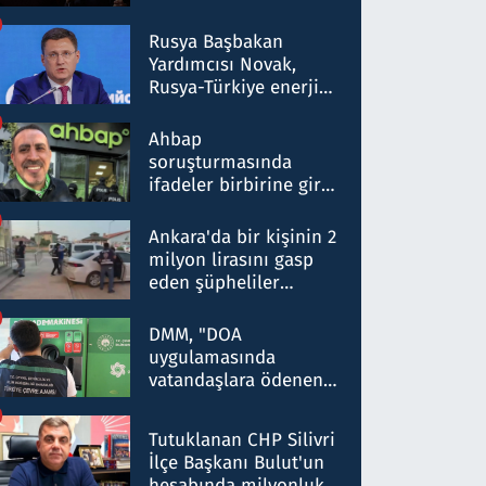
Rusya Başbakan
Yardımcısı Novak,
Rusya-Türkiye enerji
ortaklığının stratejik
nitelikte olduğunu
Ahbap
belirtti
soruşturmasında
ifadeler birbirine girdi:
Dokuz şüphelinin
ifadelerinden ortaya
Ankara'da bir kişinin 2
çıkan tablo şok etti
milyon lirasını gasp
eden şüpheliler
Kırıkkale'de yakalandı
DMM, "DOA
uygulamasında
vatandaşlara ödenen
iade tutarlarının
düşürüldüğü" iddiasını
Tutuklanan CHP Silivri
yalanladı
İlçe Başkanı Bulut'un
hesabında milyonluk