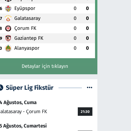
Eyüpspor
0
0
6
Galatasaray
0
0
7
Çorum FK
0
0
8
Gaziantep FK
0
0
9
Alanyaspor
0
0
0
Detaylar için tıklayın
Süper Lig Fikstür
4 Ağustos, Cuma
alatasaray - Çorum FK
21:30
5 Ağustos, Cumartesi