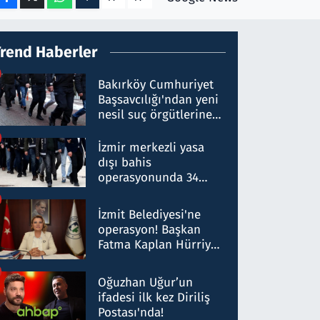
Trend Haberler
Bakırköy Cumhuriyet
Başsavcılığı'ndan yeni
nesil suç örgütlerine
operasyon: 50 şüpheli
hakkında gözaltı kararı
İzmir merkezli yasa
dışı bahis
operasyonunda 34
gözaltı: Yaklaşık 2
Milyar liralık para
İzmit Belediyesi'ne
trafiği tespit edildi
operasyon! Başkan
Fatma Kaplan Hürriyet
ve eşi gözaltına alındı
Oğuzhan Uğur’un
ifadesi ilk kez Diriliş
Postası'nda!