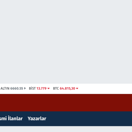
ALTIN
6660.55
BİST
13.779
BTC
64.815,30
mi İlanlar
Yazarlar