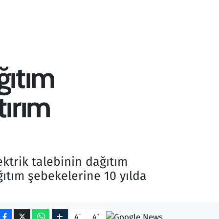
ğıtım
tırım
ektrik talebinin dağıtım
ğıtım şebekelerine 10 yılda
-
+
A
A