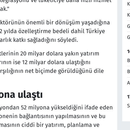
entegrasyonu ve tüketiciye daha hızlı hizmet
K
ak."
K
ektörünün önemli bir dönüşüm yaşadığına
G
2 yılda özelleştirme bedeli dahil Türkiye
G
rlık katkı sağladığını söyledi.
1
lerinin 20 milyar dolara yakın yatırım
B
rının ise 12 milyar dolara ulaştığını
arşılığının net biçimde görüldüğünü dile
B
A
ona ulaştı
1
S
lyondan 52 milyona yükseldiğini ifade eden
bonenin bağlantısının yapılmasının ve bu
masının ciddi bir yatırım, planlama ve