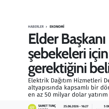
Resmi İlanlar
Rüya Tabirleri
HABERLER
EKONOMI
Elder Başkanı 
Sağlık
şebekeleri içi
Savunma Sanayi
Seçim 2023
gerektiğini beli
Spor
Elektrik Dağıtım Hizmetleri D
Teknoloji ve Bilim
altyapısında kapsamlı bir dö
en az 50 milyar dolar yatırım
Televizyon
SAMET TUNÇ
25.06.2026 - 16:27
5 D