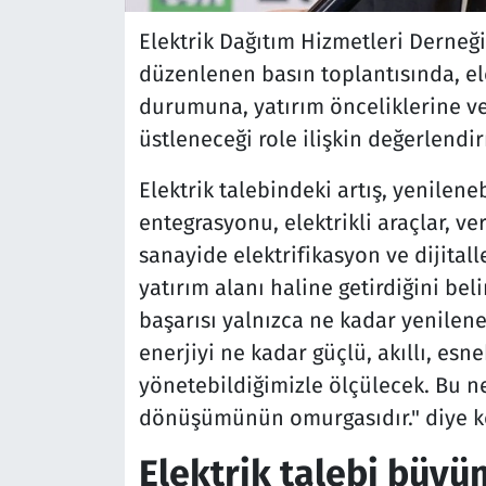
Elektrik Dağıtım Hizmetleri Derneği
düzenlenen basın toplantısında, e
durumuna, yatırım önceliklerine 
üstleneceği role ilişkin değerlend
Elektrik talebindeki artış, yenilene
entegrasyonu, elektrikli araçlar, v
sanayide elektrifikasyon ve dijitall
yatırım alanı haline getirdiğini be
başarısı yalnızca ne kadar yenilene
enerjiyi ne kadar güçlü, akıllı, esn
yönetebildiğimizle ölçülecek. Bu n
dönüşümünün omurgasıdır." diye k
Elektrik talebi büy