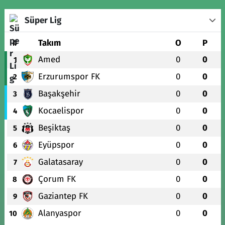
Süper Lig
#
Takım
O
P
Amed
0
0
1
Erzurumspor FK
0
0
2
Başakşehir
0
0
3
Kocaelispor
0
0
4
Beşiktaş
0
0
5
Eyüpspor
0
0
6
Galatasaray
0
0
7
Çorum FK
0
0
8
Gaziantep FK
0
0
9
Alanyaspor
0
0
10