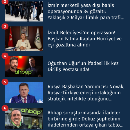
2
İzmir merkezli yasa dışı bahis
operasyonunda 34 gözaltı:
Yaklaşık 2 Milyar liralık para trafiği
tespit edildi
3
İzmit Belediyesi'ne operasyon!
Başkan Fatma Kaplan Hürriyet ve
eşi gözaltına alındı
4
Oğuzhan Uğur’un ifadesi ilk kez
Diriliş Postası'nda!
5
Rusya Başbakan Yardımcısı Novak,
Rusya-Türkiye enerji ortaklığının
stratejik nitelikte olduğunu
belirtti
6
Ahbap soruşturmasında ifadeler
birbirine girdi: Dokuz şüphelinin
ifadelerinden ortaya çıkan tablo