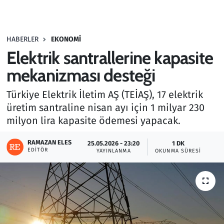
Gündem
HABERLER
EKONOMI
Haber
Elektrik santrallerine kapasite
Kültür Sanat
mekanizması desteği
Türkiye Elektrik İletim AŞ (TEİAŞ), 17 elektrik
Kurumsal Haberler
üretim santraline nisan ayı için 1 milyar 230
milyon lira kapasite ödemesi yapacak.
Lezzet Durağı
RAMAZAN ELES
25.05.2026 - 23:20
1 DK
Memur ve Kamu
EDITÖR
YAYINLANMA
OKUNMA SÜRESI
Otomobil
Oyun
Ramazan