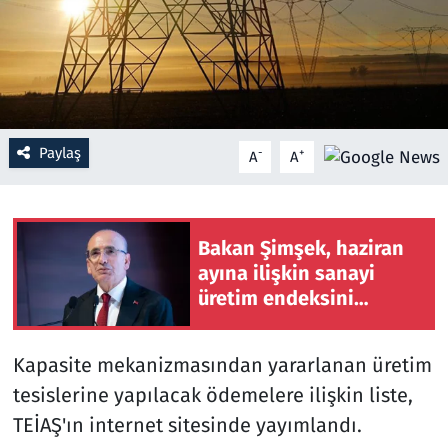
Resmi İlanlar
Rüya Tabirleri
Sağlık
Paylaş
-
+
A
A
Savunma Sanayi
Bakan Şimşek, haziran
Seçim 2023
ayına ilişkin sanayi
üretim endeksini
Spor
değerlendirdi
Teknoloji ve Bilim
Kapasite mekanizmasından yararlanan üretim
tesislerine yapılacak ödemelere ilişkin liste,
Televizyon
TEİAŞ'ın internet sitesinde yayımlandı.