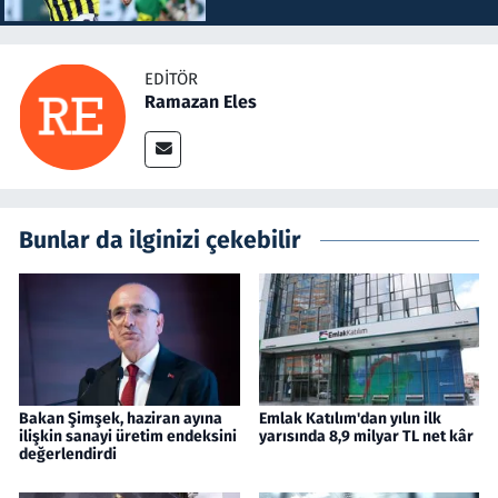
EDITÖR
Ramazan Eles
Bunlar da ilginizi çekebilir
Bakan Şimşek, haziran ayına
Emlak Katılım'dan yılın ilk
ilişkin sanayi üretim endeksini
yarısında 8,9 milyar TL net kâr
değerlendirdi