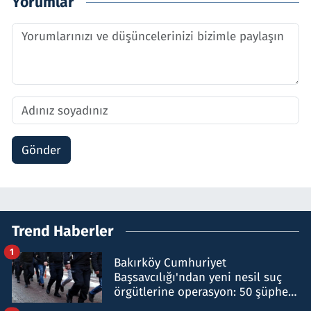
Yorumlar
Gönder
Trend Haberler
1
Bakırköy Cumhuriyet
Başsavcılığı'ndan yeni nesil suç
örgütlerine operasyon: 50 şüpheli
hakkında gözaltı kararı