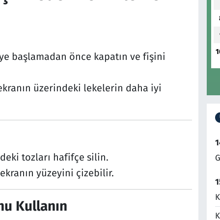
1
eye başlamadan önce kapatın ve fişini
ranın üzerindeki lekelerin daha iyi
1
eki tozları hafifçe silin.
G
ekranın yüzeyini çizebilir.
1
K
nu Kullanın
K