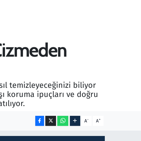
 Çizmeden
l temizleyeceğinizi biliyor
şı koruma ipuçları ve doğru
ılıyor.
-
+
A
A