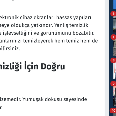
6
lektronik cihaz ekranları hassas yapıları
eye oldukça yatkındır. Yanlış temizlik
 işlevselliğini ve görünümünü bozabilir.
7
nlarınızı temizleyerek hem temiz hem de
lirsiniz.
8
izliği İçin Doğru
9
malzemedir. Yumuşak dokusu sayesinde
r.
10