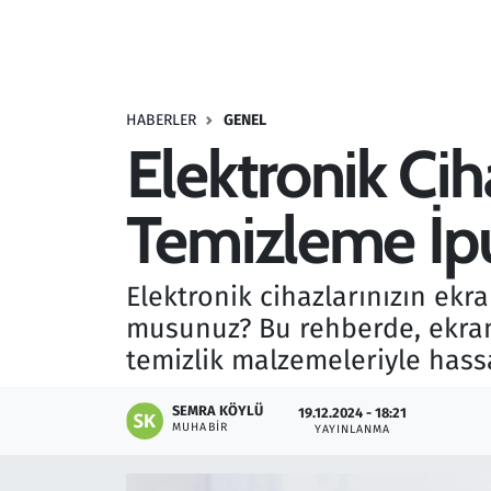
Resmi İlanlar
Rüya Tabirleri
HABERLER
GENEL
Elektronik Cih
Sağlık
Temizleme İpu
Savunma Sanayi
Seçim 2023
Elektronik cihazlarınızın ekr
musunuz? Bu rehberde, ekran 
Spor
temizlik malzemeleriyle hassa
Teknoloji ve Bilim
SEMRA KÖYLÜ
19.12.2024 - 18:21
MUHABIR
YAYINLANMA
Televizyon