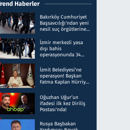
Trend Haberler
Bakırköy Cumhuriyet
Başsavcılığı'ndan yeni
nesil suç örgütlerine
operasyon: 50 şüpheli
hakkında gözaltı kararı
İzmir merkezli yasa
dışı bahis
operasyonunda 34
gözaltı: Yaklaşık 2
Milyar liralık para
İzmit Belediyesi'ne
trafiği tespit edildi
operasyon! Başkan
Fatma Kaplan Hürriyet
ve eşi gözaltına alındı
Oğuzhan Uğur’un
ifadesi ilk kez Diriliş
Postası'nda!
Rusya Başbakan
Yardımcısı Novak,