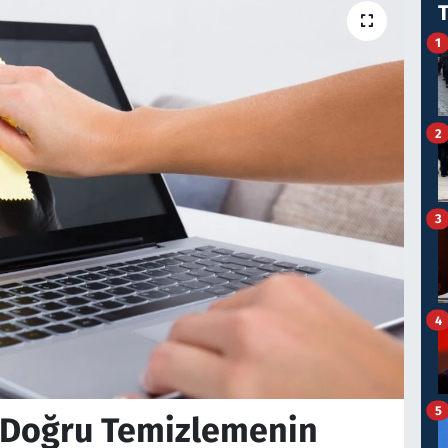
1
2
3
4
5
ı Doğru Temizlemenin