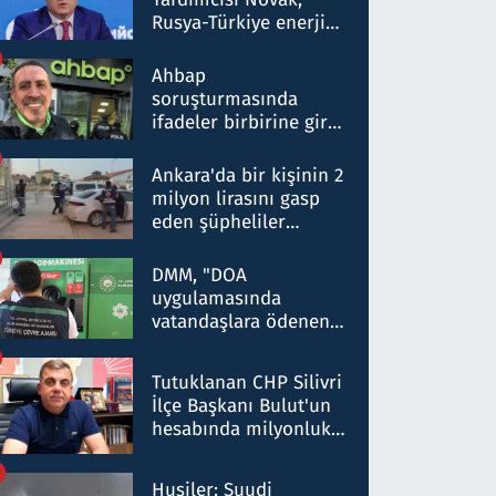
Rusya-Türkiye enerji
ortaklığının stratejik
nitelikte olduğunu
Ahbap
belirtti
soruşturmasında
ifadeler birbirine girdi:
Dokuz şüphelinin
ifadelerinden ortaya
Ankara'da bir kişinin 2
çıkan tablo şok etti
milyon lirasını gasp
eden şüpheliler
Kırıkkale'de yakalandı
DMM, "DOA
uygulamasında
vatandaşlara ödenen
iade tutarlarının
düşürüldüğü" iddiasını
Tutuklanan CHP Silivri
yalanladı
İlçe Başkanı Bulut'un
hesabında milyonluk
para trafiğine: Patron
talimat verdi, ben
Husiler: Suudi