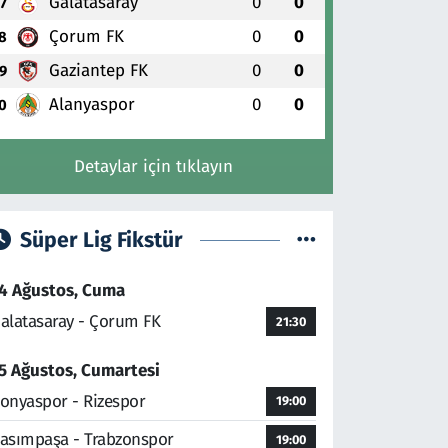
Galatasaray
0
0
7
Çorum FK
0
0
8
Gaziantep FK
0
0
9
Alanyaspor
0
0
0
Detaylar için tıklayın
Süper Lig Fikstür
4 Ağustos, Cuma
alatasaray - Çorum FK
21:30
5 Ağustos, Cumartesi
onyaspor - Rizespor
19:00
asımpaşa - Trabzonspor
19:00