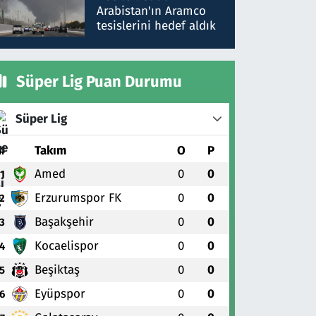
gönderdim
Arabistan'ın Aramco
tesislerini hedef aldık
Süper Lig Puan Durumu
Süper Lig
#
Takım
O
P
Amed
0
0
1
Erzurumspor FK
0
0
2
Başakşehir
0
0
3
Kocaelispor
0
0
4
Beşiktaş
0
0
5
Eyüpspor
0
0
6