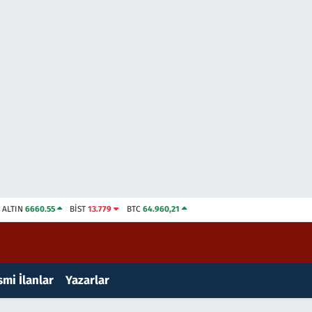
ALTIN
6660.55
BİST
13.779
BTC
64.960,21
mi İlanlar
Yazarlar