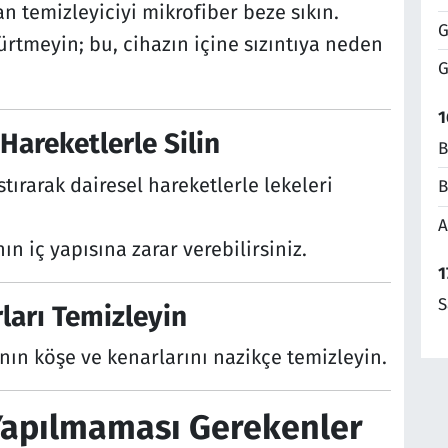
an temizleyiciyi mikrofiber beze sıkın.
G
rtmeyin; bu, cihazın içine sızıntıya neden
G
1
Hareketlerle Silin
B
tırarak dairesel hareketlerle lekeleri
B
A
n iç yapısına zarar verebilirsiniz.
1
S
ları Temizleyin
ın köşe ve kenarlarını nazikçe temizleyin.
Yapılmaması Gerekenler