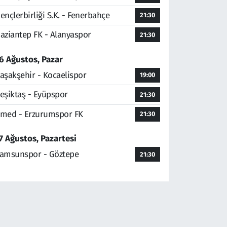
ençlerbirliği S.K. - Fenerbahçe
21:30
aziantep FK - Alanyaspor
21:30
6 Ağustos, Pazar
aşakşehir - Kocaelispor
19:00
eşiktaş - Eyüpspor
21:30
med - Erzurumspor FK
21:30
7 Ağustos, Pazartesi
amsunspor - Göztepe
21:30