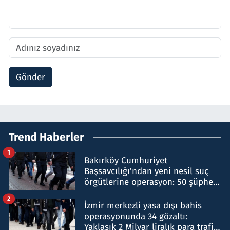
Gönder
Trend Haberler
1
Bakırköy Cumhuriyet
Başsavcılığı'ndan yeni nesil suç
örgütlerine operasyon: 50 şüpheli
hakkında gözaltı kararı
2
İzmir merkezli yasa dışı bahis
operasyonunda 34 gözaltı:
Yaklaşık 2 Milyar liralık para trafiği