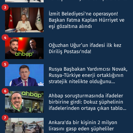
tespit edildi
3
İzmit Belediyesi'ne operasyon!
Başkan Fatma Kaplan Hürriyet ve
eşi gözaltına alındı
4
Oğuzhan Uğur’un ifadesi ilk kez
Diriliş Postası'nda!
5
Rusya Başbakan Yardımcısı Novak,
Rusya-Türkiye enerji ortaklığının
stratejik nitelikte olduğunu
belirtti
6
Ahbap soruşturmasında ifadeler
birbirine girdi: Dokuz şüphelinin
ifadelerinden ortaya çıkan tablo
şok etti
7
Ankara'da bir kişinin 2 milyon
lirasını gasp eden şüpheliler