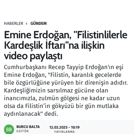
Gündem
HABERLER
GÜNDEM
Haber
Emine Erdoğan, "Filistinlilerle
Kültür Sanat
Kardeşlik İftarı"na ilişkin
video paylaştı
Kurumsal Haberler
Cumhurbaşkanı Recep Tayyip Erdoğan'ın eşi
Lezzet Durağı
Emine Erdoğan, "Filistin, karanlık gecelerde
bile özgürlüğüne yürüyen bir direnişin adıdır.
Memur ve Kamu
Kardeşliğimizin sarsılmaz gücüne olan
inancımızla, zulmün gölgesi ne kadar uzun
Otomobil
olsa da Filistin’in gökyüzü bir gün mutlaka
aydınlanacak" dedi.
Oyun
BURCU BALTA
12.03.2025 - 10:19
EDITÖR
Ramazan
YAYINLANMA