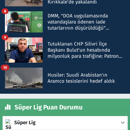
Kırıkkale'de yakalandı
8
DMM, "DOA uygulamasında
vatandaşlara ödenen iade
tutarlarının düşürüldüğü"
iddiasını yalanladı
9
Tutuklanan CHP Silivri İlçe
Başkanı Bulut'un hesabında
milyonluk para trafiğine: Patron
talimat verdi, ben gönderdim
10
Husiler: Suudi Arabistan'ın
Aramco tesislerini hedef aldık
Süper Lig Puan Durumu
Süper Lig