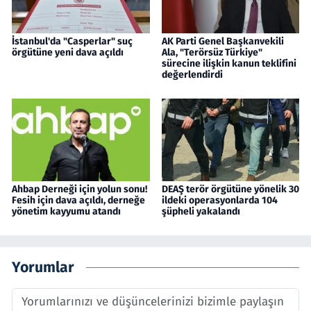
İstanbul'da "Casperlar" suç
AK Parti Genel Başkanvekili
örgütüne yeni dava açıldı
Ala, "Terörsüz Türkiye"
sürecine ilişkin kanun teklifini
değerlendirdi
Ahbap Derneği için yolun sonu!
DEAŞ terör örgütüne yönelik 30
Fesih için dava açıldı, derneğe
ildeki operasyonlarda 104
yönetim kayyumu atandı
şüpheli yakalandı
Yorumlar