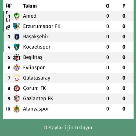
#
Takım
O
P
Amed
0
0
1
Erzurumspor FK
0
0
2
Başakşehir
0
0
3
Kocaelispor
0
0
4
Beşiktaş
0
0
5
Eyüpspor
0
0
6
Galatasaray
0
0
7
Çorum FK
0
0
8
Gaziantep FK
0
0
9
Alanyaspor
0
0
10
Detaylar için tıklayın