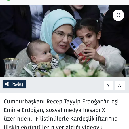
Resmi İlanlar
Rüya Tabirleri
Sağlık
Savunma Sanayi
Seçim 2023
Paylaş
-
+
A
A
Spor
Cumhurbaşkanı Recep Tayyip Erdoğan'ın eşi
Teknoloji ve Bilim
Emine Erdoğan, sosyal medya hesabı X
Televizyon
üzerinden, "Filistinlilerle Kardeşlik İftarı"na
ilişkin görüntülerin yer aldığı videoyu