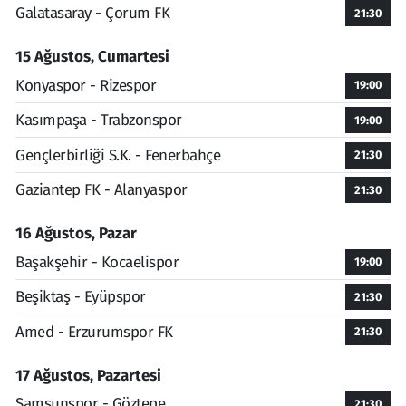
Galatasaray - Çorum FK
21:30
15 Ağustos, Cumartesi
Konyaspor - Rizespor
19:00
Kasımpaşa - Trabzonspor
19:00
Gençlerbirliği S.K. - Fenerbahçe
21:30
Gaziantep FK - Alanyaspor
21:30
16 Ağustos, Pazar
Başakşehir - Kocaelispor
19:00
Beşiktaş - Eyüpspor
21:30
Amed - Erzurumspor FK
21:30
17 Ağustos, Pazartesi
Samsunspor - Göztepe
21:30