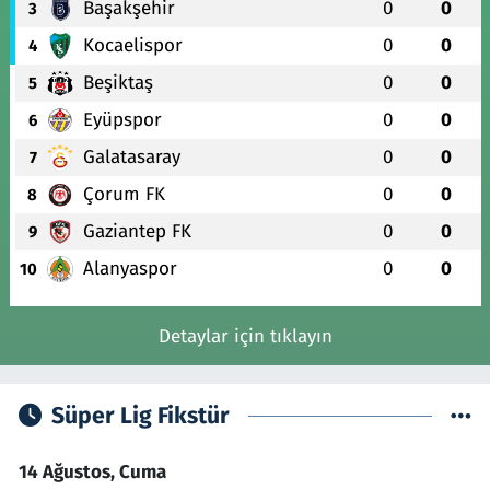
Başakşehir
0
0
3
Kocaelispor
0
0
4
Beşiktaş
0
0
5
Eyüpspor
0
0
6
Galatasaray
0
0
7
Çorum FK
0
0
8
Gaziantep FK
0
0
9
Alanyaspor
0
0
10
Detaylar için tıklayın
Süper Lig Fikstür
14 Ağustos, Cuma