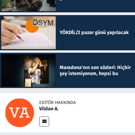
YÖKDİL/2 pazar günü yapılacak
Maradona'nın son sözleri: Hiçbir
şey istemiyorum, hepsi bu
EDITÖR HAKKINDA
Vildan A.