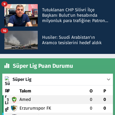
iddiasını yalanladı
9
Tutuklanan CHP Silivri İlçe
Başkanı Bulut'un hesabında
milyonluk para trafiğine: Patron
talimat verdi, ben gönderdim
10
Husiler: Suudi Arabistan'ın
Aramco tesislerini hedef aldık
Süper Lig Puan Durumu
Süper Lig
#
Takım
O
P
Amed
0
0
1
Erzurumspor FK
0
0
2