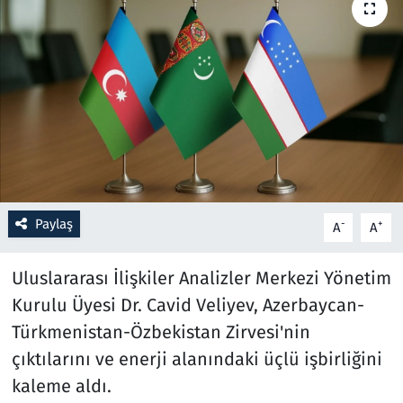
Resmi İlanlar
Rüya Tabirleri
Sağlık
Savunma Sanayi
Paylaş
Seçim 2023
-
+
A
A
Spor
Uluslararası İlişkiler Analizler Merkezi Yönetim
Kurulu Üyesi Dr. Cavid Veliyev, Azerbaycan-
Teknoloji ve Bilim
Türkmenistan-Özbekistan Zirvesi'nin
çıktılarını ve enerji alanındaki üçlü işbirliğini
Televizyon
kaleme aldı.