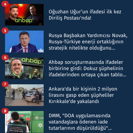
4
Oğuzhan Uğur’un ifadesi ilk kez
Diriliş Postası'nda!
5
Rusya Başbakan Yardımcısı Novak,
Rusya-Türkiye enerji ortaklığının
stratejik nitelikte olduğunu
belirtti
6
Ahbap soruşturmasında ifadeler
birbirine girdi: Dokuz şüphelinin
ifadelerinden ortaya çıkan tablo
şok etti
7
Ankara'da bir kişinin 2 milyon
lirasını gasp eden şüpheliler
Kırıkkale'de yakalandı
8
DMM, "DOA uygulamasında
vatandaşlara ödenen iade
tutarlarının düşürüldüğü"