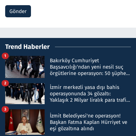
Gönder
Trend Haberler
1
Bakırköy Cumhuriyet
Başsavcılığı'ndan yeni nesil suç
örgütlerine operasyon: 50 şüpheli
hakkında gözaltı kararı
2
İzmir merkezli yasa dışı bahis
operasyonunda 34 gözaltı:
Yaklaşık 2 Milyar liralık para trafiği
tespit edildi
3
İzmit Belediyesi'ne operasyon!
Başkan Fatma Kaplan Hürriyet ve
eşi gözaltına alındı