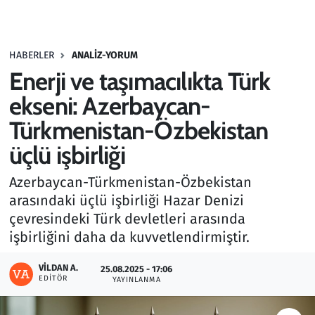
Gündem
HABERLER
ANALIZ-YORUM
Haber
Enerji ve taşımacılıkta Türk
Kültür Sanat
ekseni: Azerbaycan-
Türkmenistan-Özbekistan
Kurumsal Haberler
üçlü işbirliği
Lezzet Durağı
Azerbaycan-Türkmenistan-Özbekistan
arasındaki üçlü işbirliği Hazar Denizi
Memur ve Kamu
çevresindeki Türk devletleri arasında
işbirliğini daha da kuvvetlendirmiştir.
Otomobil
VILDAN A.
25.08.2025 - 17:06
Oyun
EDITÖR
YAYINLANMA
Ramazan