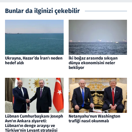
Bunlar da ilginizi çekebilir
Ukrayna, Hazar’da İran'ı neden
İki boğaz arasında sıkışan
hedef aldı
dünya ekonomisini neler
bekliyor
Lübnan Cumhurbaşkanı Joseph
Netanyahu'nun Washington
Avn'ın Ankara ziyareti:
trafiği nasıl okunmalı
Lübnan'ın denge arayışı ve
Türkiye'nin Levant stratejisi