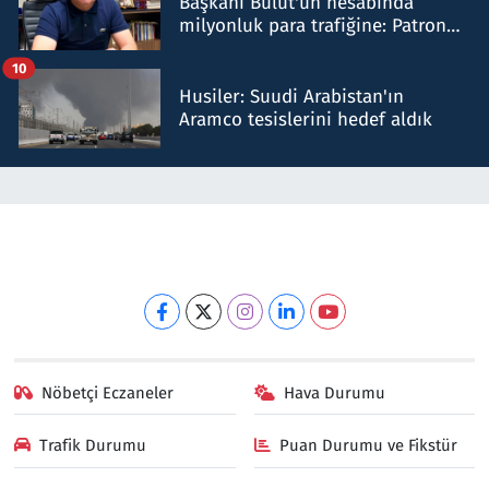
Başkanı Bulut'un hesabında
milyonluk para trafiğine: Patron
talimat verdi, ben gönderdim
10
Husiler: Suudi Arabistan'ın
Aramco tesislerini hedef aldık
Nöbetçi Eczaneler
Hava Durumu
Trafik Durumu
Puan Durumu ve Fikstür