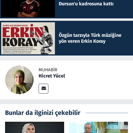
Dursun'u kadrosuna kattı
Özgün tarzıyla Türk müziğine
yön veren Erkin Koray
MUHABIR
Hicret Yücel
Bunlar da ilginizi çekebilir