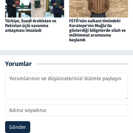
Türkiye, Suudi Arabistan ve
FETÖ'nün suikast timindeki
Pakistan üçlü savunma
Karatepe'nin Muğla'da
anlaşması imzaladı
gösterdiği bölgelerde silah ve
mühimmat aramasına
başlandı
Yorumlar
Gönder