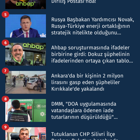
Diriliş Postası'nda!
5
Rusya Başbakan Yardımcısı Novak,
Rusya-Türkiye enerji ortaklığının
stratejik nitelikte olduğunu
belirtti
6
Ahbap soruşturmasında ifadeler
birbirine girdi: Dokuz şüphelinin
ifadelerinden ortaya çıkan tablo
şok etti
7
Ankara'da bir kişinin 2 milyon
lirasını gasp eden şüpheliler
Kırıkkale'de yakalandı
8
DMM, "DOA uygulamasında
vatandaşlara ödenen iade
tutarlarının düşürüldüğü"
iddiasını yalanladı
9
Tutuklanan CHP Silivri İlçe