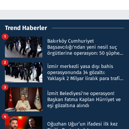
Trend Haberler
1
Bakırköy Cumhuriyet
Başsavcılığı'ndan yeni nesil suç
örgütlerine operasyon: 50 şüpheli
hakkında gözaltı kararı
2
İzmir merkezli yasa dışı bahis
operasyonunda 34 gözaltı:
Yaklaşık 2 Milyar liralık para trafiği
tespit edildi
3
İzmit Belediyesi'ne operasyon!
Başkan Fatma Kaplan Hürriyet ve
eşi gözaltına alındı
4
Oğuzhan Uğur’un ifadesi ilk kez