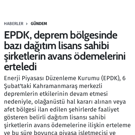
Gündem
HABERLER
GÜNDEM
Haber
EPDK, deprem bölgesinde
Kültür Sanat
bazı dağıtım lisans sahibi
şirketlerin avans ödemelerini
Kurumsal Haberler
erteledi
Lezzet Durağı
Enerji Piyasası Düzenleme Kurumu (EPDK), 6
Şubat'taki Kahramanmaraş merkezli
Memur ve Kamu
depremlerin etkilerinin devam etmesi
nedeniyle, olağanüstü hal kararı alınan veya
Otomobil
afet bölgesi ilan edilen şehirlerde faaliyet
gösteren belirli dağıtım lisansı sahibi
Oyun
şirketlerin avans ödemelerine ilişkin erteleme
ve bu süre boyunca piyasa işletmecisi ve
Ramazan