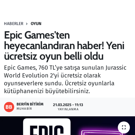
Gündem
HABERLER
OYUN
Haber
Epic Games'ten
Kültür Sanat
heyecanlandıran haber! Yeni
ücretsiz oyun belli oldu
Kurumsal Haberler
Epic Games, 760 TL’ye satışa sunulan Jurassic
Lezzet Durağı
World Evolution 2'yi ücretsiz olarak
oyunseverlere sundu. Ücretsiz oyunlarla
Memur ve Kamu
kütüphanenizi büyütebilirsiniz.
Otomobil
BERFIN BITIRIM
21.03.2025 - 11:13
MUHABIR
YAYINLANMA
Oyun
Ramazan