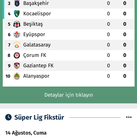
Başakşehir
0
0
3
Kocaelispor
0
0
4
Beşiktaş
0
0
5
Eyüpspor
0
0
6
Galatasaray
0
0
7
Çorum FK
0
0
8
Gaziantep FK
0
0
9
Alanyaspor
0
0
10
Detaylar için tıklayın
Süper Lig Fikstür
14 Ağustos, Cuma