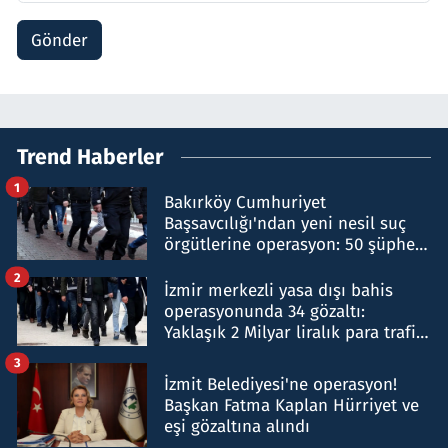
Gönder
Trend Haberler
1
Bakırköy Cumhuriyet
Başsavcılığı'ndan yeni nesil suç
örgütlerine operasyon: 50 şüpheli
hakkında gözaltı kararı
2
İzmir merkezli yasa dışı bahis
operasyonunda 34 gözaltı:
Yaklaşık 2 Milyar liralık para trafiği
tespit edildi
3
İzmit Belediyesi'ne operasyon!
Başkan Fatma Kaplan Hürriyet ve
eşi gözaltına alındı