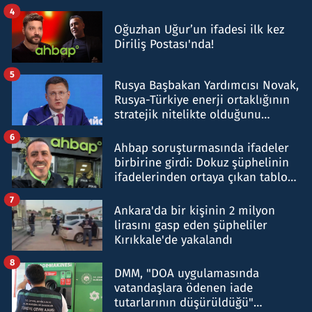
4
Oğuzhan Uğur’un ifadesi ilk kez
Diriliş Postası'nda!
5
Rusya Başbakan Yardımcısı Novak,
Rusya-Türkiye enerji ortaklığının
stratejik nitelikte olduğunu
belirtti
6
Ahbap soruşturmasında ifadeler
birbirine girdi: Dokuz şüphelinin
ifadelerinden ortaya çıkan tablo
şok etti
7
Ankara'da bir kişinin 2 milyon
lirasını gasp eden şüpheliler
Kırıkkale'de yakalandı
8
DMM, "DOA uygulamasında
vatandaşlara ödenen iade
tutarlarının düşürüldüğü"