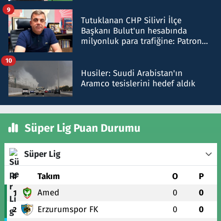
iddiasını yalanladı
9
Tutuklanan CHP Silivri İlçe
Başkanı Bulut'un hesabında
milyonluk para trafiğine: Patron
talimat verdi, ben gönderdim
10
Husiler: Suudi Arabistan'ın
Aramco tesislerini hedef aldık
Süper Lig Puan Durumu
Süper Lig
#
Takım
O
P
Amed
0
0
1
Erzurumspor FK
0
0
2