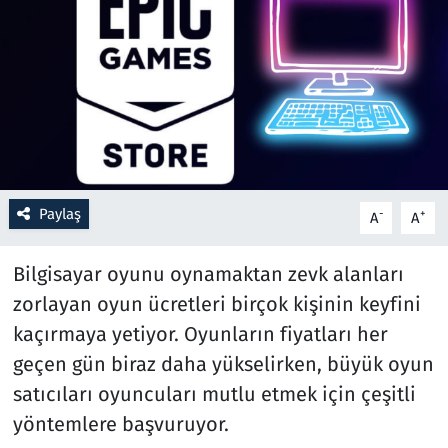
Resmi İlanlar
Rüya Tabirleri
Sağlık
Savunma Sanayi
Paylaş
-
+
A
A
Seçim 2023
Bilgisayar oyunu oynamaktan zevk alanları
Spor
zorlayan oyun ücretleri birçok kişinin keyfini
kaçırmaya yetiyor. Oyunların fiyatları her
Teknoloji ve Bilim
geçen gün biraz daha yükselirken, büyük oyun
satıcıları oyuncuları mutlu etmek için çeşitli
Televizyon
yöntemlere başvuruyor.