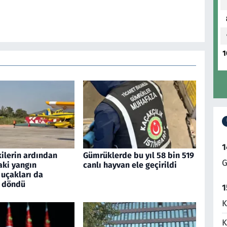
1
1
ilerin ardından
Gümrüklerde bu yıl 58 bin 519
G
aki yangın
canlı hayvan ele geçirildi
uçakları da
e döndü
1
K
K