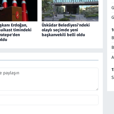
G
G
kanı Erdoğan,
Üsküdar Belediyesi'ndeki
1
suikast timindeki
olaylı seçimde yeni
ratepe'den
başkanvekili belli oldu
B
oldu
B
A
1
S