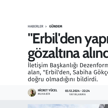
Resmi İlanlar
Rüya Tabirleri
HABERLER
GÜNDEM
"Erbil'den yapı
Sağlık
gözaltına alın
Savunma Sanayi
Seçim 2023
İletişim Başkanlığı Dezenfor
alan, "Erbil'den, Sabiha Gökçe
Spor
doğru olmadığını bildirdi.
Teknoloji ve Bilim
HICRET YÜCEL
03.12.2024 - 22:24
MUHABIR
YAYINLANMA
Televizyon