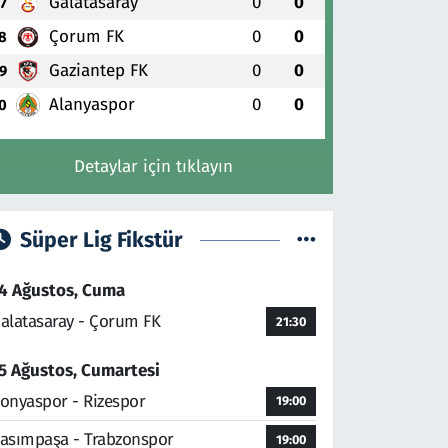
Galatasaray
0
0
7
Çorum FK
0
0
8
Gaziantep FK
0
0
9
Alanyaspor
0
0
0
Detaylar için tıklayın
Süper Lig Fikstür
4 Ağustos, Cuma
alatasaray - Çorum FK
21:30
5 Ağustos, Cumartesi
onyaspor - Rizespor
19:00
asımpaşa - Trabzonspor
19:00