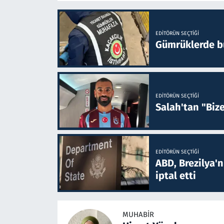
EDITÖRÜN SEÇTIĞI
Gümrüklerde bu 
EDITÖRÜN SEÇTIĞI
Salah'tan "Biz
EDITÖRÜN SEÇTIĞI
ABD, Brezilya'
iptal etti
MUHABIR