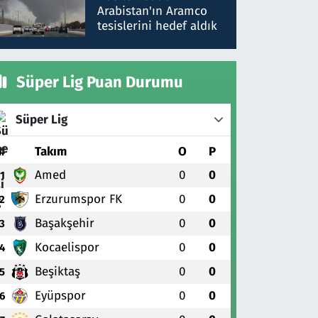
gönderdim
Arabistan'ın Aramco
tesislerini hedef aldık
Süper Lig Puan Durumu
Süper Lig
#
Takım
O
P
Amed
0
0
1
Erzurumspor FK
0
0
2
Başakşehir
0
0
3
Kocaelispor
0
0
4
Beşiktaş
0
0
5
Eyüpspor
0
0
6