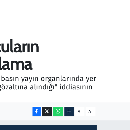
cuların
nlama
 basın yayın organlarında yer
gözaltına alındığı" iddiasının
-
+
A
A