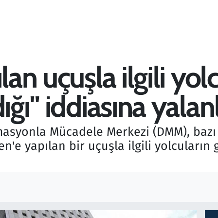
lan uçuşla ilgili yol
dığı" iddiasına yala
masyonla Mücadele Merkezi (DMM), bazı
n'e yapılan bir uçuşla ilgili yolcuların 