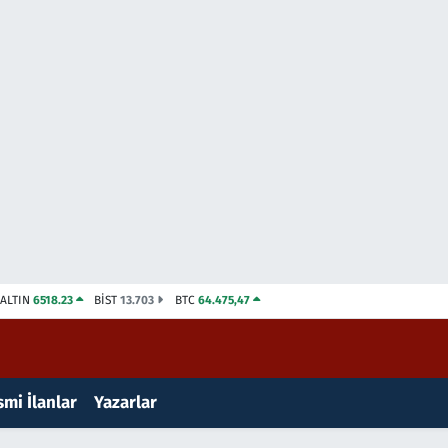
ALTIN
6518.23
BİST
13.703
BTC
64.475,47
mi İlanlar
Yazarlar