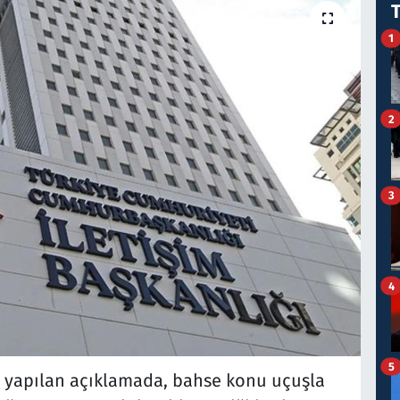
1
2
3
4
5
yapılan açıklamada, bahse konu uçuşla