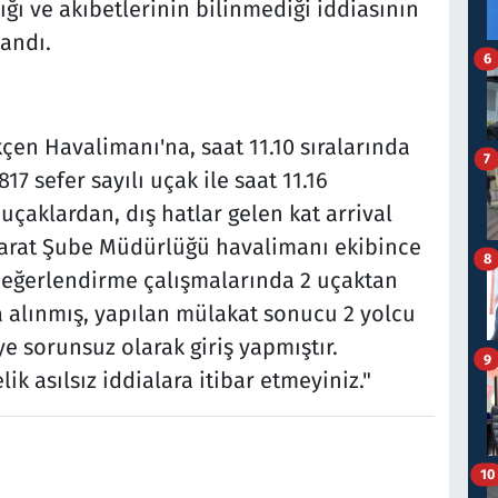
dığı ve akıbetlerinin bilinmediği iddiasının
andı.
6
çen Havalimanı'na, saat 11.10 sıralarında
7
7 sefer sayılı uçak ile saat 11.16
 uçaklardan, dış hatlar gelen kat arrival
barat Şube Müdürlüğü havalimanı ekibince
8
e değerlendirme çalışmalarında 2 uçaktan
 alınmış, yapılan mülakat sonucu 2 yolcu
ye sorunsuz olarak giriş yapmıştır.
9
asılsız iddialara itibar etmeyiniz."
10