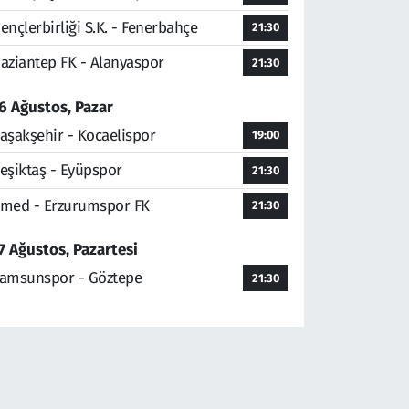
ençlerbirliği S.K. - Fenerbahçe
21:30
aziantep FK - Alanyaspor
21:30
6 Ağustos, Pazar
aşakşehir - Kocaelispor
19:00
eşiktaş - Eyüpspor
21:30
med - Erzurumspor FK
21:30
7 Ağustos, Pazartesi
amsunspor - Göztepe
21:30