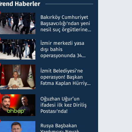
Trend Haberler
Bakırköy Cumhuriyet
Başsavcılığı'ndan yeni
nesil suç örgütlerine
operasyon: 50 şüpheli
hakkında gözaltı kararı
İzmir merkezli yasa
dışı bahis
operasyonunda 34
gözaltı: Yaklaşık 2
Milyar liralık para
İzmit Belediyesi'ne
trafiği tespit edildi
operasyon! Başkan
Fatma Kaplan Hürriyet
ve eşi gözaltına alındı
Oğuzhan Uğur’un
ifadesi ilk kez Diriliş
Postası'nda!
Rusya Başbakan
Yardımcısı Novak,