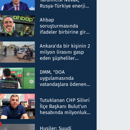
Rusya-Türkiye enerji
ortaklığının stratejik
nitelikte olduğunu
Ahbap
belirtti
soruşturmasında
ifadeler birbirine girdi:
Dokuz şüphelinin
ifadelerinden ortaya
Ankara'da bir kişinin 2
çıkan tablo şok etti
milyon lirasını gasp
eden şüpheliler
Kırıkkale'de yakalandı
DMM, "DOA
uygulamasında
vatandaşlara ödenen
iade tutarlarının
düşürüldüğü" iddiasını
Tutuklanan CHP Silivri
yalanladı
İlçe Başkanı Bulut'un
hesabında milyonluk
para trafiğine: Patron
talimat verdi, ben
Husiler: Suudi