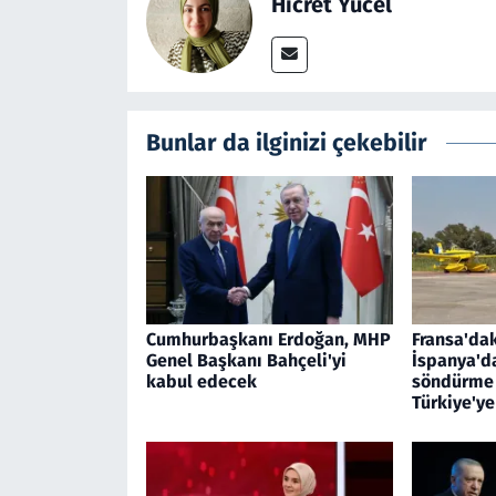
Hicret Yücel
Bunlar da ilginizi çekebilir
Cumhurbaşkanı Erdoğan, MHP
Fransa'dak
Genel Başkanı Bahçeli'yi
İspanya'd
kabul edecek
söndürme 
Türkiye'y