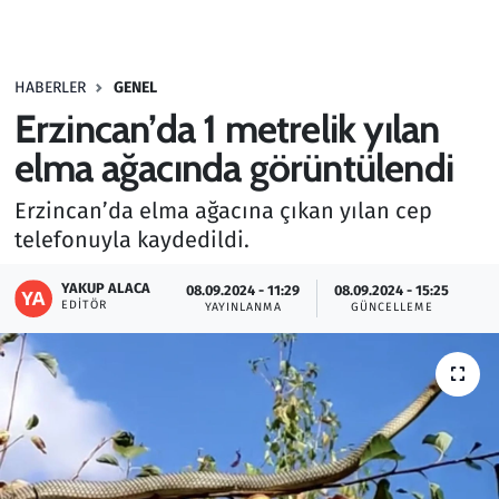
Gündem
HABERLER
GENEL
Haber
Erzincan’da 1 metrelik yılan
Kültür Sanat
elma ağacında görüntülendi
Erzincan’da elma ağacına çıkan yılan cep
Kurumsal Haberler
telefonuyla kaydedildi.
Lezzet Durağı
YAKUP ALACA
08.09.2024 - 11:29
08.09.2024 - 15:25
EDITÖR
YAYINLANMA
GÜNCELLEME
Memur ve Kamu
Otomobil
Oyun
Ramazan