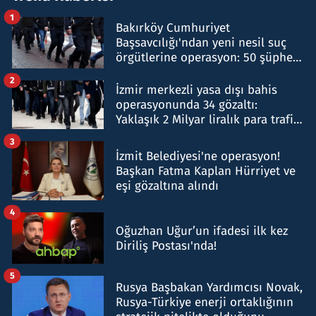
1
Bakırköy Cumhuriyet
Başsavcılığı'ndan yeni nesil suç
örgütlerine operasyon: 50 şüpheli
hakkında gözaltı kararı
2
İzmir merkezli yasa dışı bahis
operasyonunda 34 gözaltı:
Yaklaşık 2 Milyar liralık para trafiği
tespit edildi
3
İzmit Belediyesi'ne operasyon!
Başkan Fatma Kaplan Hürriyet ve
eşi gözaltına alındı
4
Oğuzhan Uğur’un ifadesi ilk kez
Diriliş Postası'nda!
5
Rusya Başbakan Yardımcısı Novak,
Rusya-Türkiye enerji ortaklığının