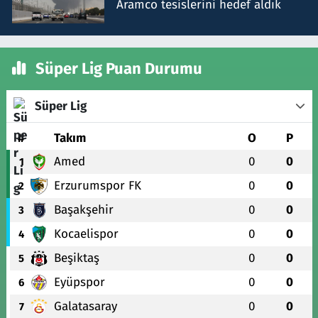
Aramco tesislerini hedef aldık
Süper Lig Puan Durumu
Süper Lig
#
Takım
O
P
Amed
0
0
1
Erzurumspor FK
0
0
2
Başakşehir
0
0
3
Kocaelispor
0
0
4
Beşiktaş
0
0
5
Eyüpspor
0
0
6
Galatasaray
0
0
7