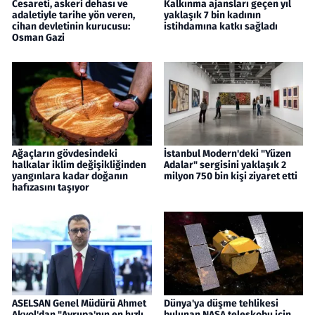
Cesareti, askeri dehası ve
Kalkınma ajansları geçen yıl
adaletiyle tarihe yön veren,
yaklaşık 7 bin kadının
cihan devletinin kurucusu:
istihdamına katkı sağladı
Osman Gazi
Ağaçların gövdesindeki
İstanbul Modern'deki "Yüzen
halkalar iklim değişikliğinden
Adalar" sergisini yaklaşık 2
yangınlara kadar doğanın
milyon 750 bin kişi ziyaret etti
hafızasını taşıyor
ASELSAN Genel Müdürü Ahmet
Dünya'ya düşme tehlikesi
Akyol'dan "Avrupa'nın en hızlı
bulunan NASA teleskobu için