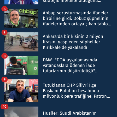
stratejik nitelikte olduğunu
belirtti
6
Ahbap soruşturmasında ifadeler
birbirine girdi: Dokuz şüphelinin
ifadelerinden ortaya çıkan tablo
şok etti
7
Ankara'da bir kişinin 2 milyon
lirasını gasp eden şüpheliler
Kırıkkale'de yakalandı
8
DMM, "DOA uygulamasında
vatandaşlara ödenen iade
tutarlarının düşürüldüğü"
iddiasını yalanladı
9
Tutuklanan CHP Silivri İlçe
Başkanı Bulut'un hesabında
milyonluk para trafiğine: Patron
talimat verdi, ben gönderdim
10
Husiler: Suudi Arabistan'ın