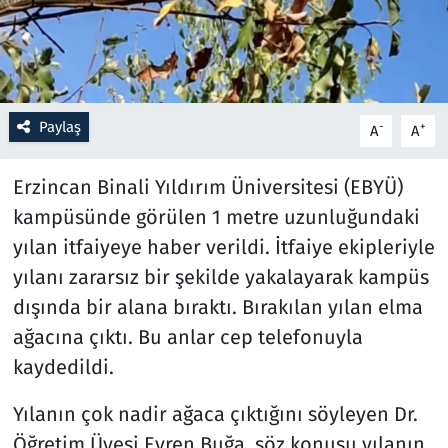
Resmi İlanlar
Rüya Tabirleri
Paylaş
-
+
A
A
Sağlık
Erzincan Binali Yıldırım Üniversitesi (EBYÜ)
Savunma Sanayi
kampüsünde görülen 1 metre uzunluğundaki
yılan itfaiyeye haber verildi. İtfaiye ekipleriyle
Seçim 2023
yılanı zararsız bir şekilde yakalayarak kampüs
Spor
dışında bir alana bıraktı. Bırakılan yılan elma
ağacına çıktı. Bu anlar cep telefonuyla
Teknoloji ve Bilim
kaydedildi.
Televizyon
Yılanın çok nadir ağaca çıktığını söyleyen Dr.
Öğretim Üyesi Evren Buğa, söz konusu yılanın