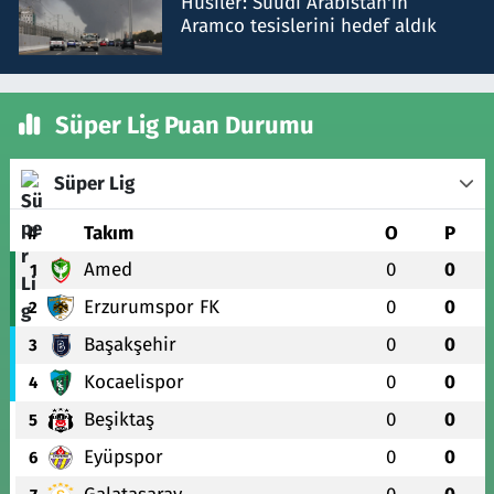
Husiler: Suudi Arabistan'ın
Aramco tesislerini hedef aldık
Süper Lig Puan Durumu
Süper Lig
#
Takım
O
P
Amed
0
0
1
Erzurumspor FK
0
0
2
Başakşehir
0
0
3
Kocaelispor
0
0
4
Beşiktaş
0
0
5
Eyüpspor
0
0
6