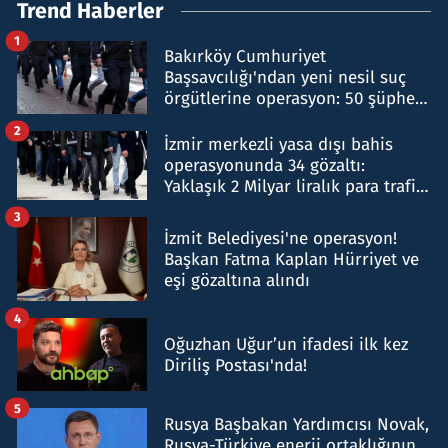
Trend Haberler
1
Bakırköy Cumhuriyet
Başsavcılığı'ndan yeni nesil suç
örgütlerine operasyon: 50 şüpheli
hakkında gözaltı kararı
2
İzmir merkezli yasa dışı bahis
operasyonunda 34 gözaltı:
Yaklaşık 2 Milyar liralık para trafiği
tespit edildi
3
İzmit Belediyesi'ne operasyon!
Başkan Fatma Kaplan Hürriyet ve
eşi gözaltına alındı
4
Oğuzhan Uğur’un ifadesi ilk kez
Diriliş Postası'nda!
5
Rusya Başbakan Yardımcısı Novak,
Rusya-Türkiye enerji ortaklığının