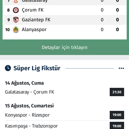
Galatasaray
0
0
7
Çorum FK
0
0
8
Gaziantep FK
0
0
9
Alanyaspor
0
0
10
Detaylar için tıklayın
Süper Lig Fikstür
14 Ağustos, Cuma
Galatasaray - Çorum FK
21:30
15 Ağustos, Cumartesi
Konyaspor - Rizespor
19:00
Kasımpaşa - Trabzonspor
19:00