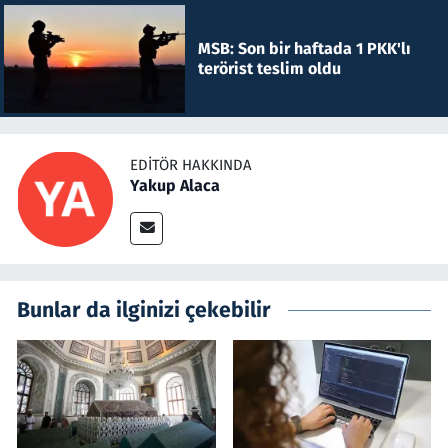
MSB: Son bir haftada 1 PKK'lı
terörist teslim oldu
EDITÖR HAKKINDA
Yakup Alaca
Bunlar da ilginizi çekebilir