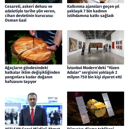
Cesareti, askeri dehası ve
Kalkınma ajansları geçen yıl
adaletiyle tarihe yön veren,
yaklaşık 7 bin kadının
cihan devletinin kurucusu:
istihdamına katkı sağladı
Osman Gazi
Ağaçların gövdesindeki
İstanbul Modern'deki "Yüzen
halkalar iklim değişikliğinden
Adalar" sergisini yaklaşık 2
yangınlara kadar doğanın
milyon 750 bin kişi ziyaret etti
hafızasını taşıyor