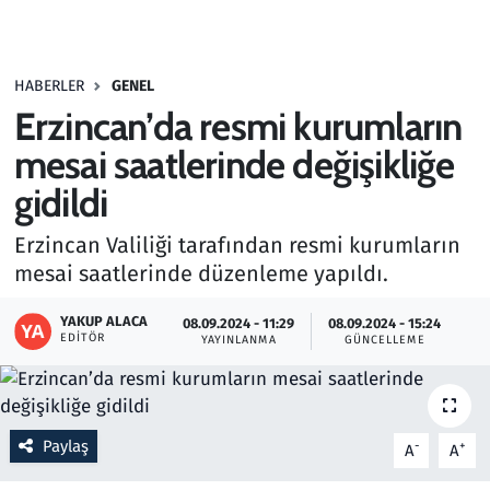
Gündem
HABERLER
GENEL
Haber
Erzincan’da resmi kurumların
Kültür Sanat
mesai saatlerinde değişikliğe
gidildi
Kurumsal Haberler
Erzincan Valiliği tarafından resmi kurumların
Lezzet Durağı
mesai saatlerinde düzenleme yapıldı.
Memur ve Kamu
YAKUP ALACA
08.09.2024 - 11:29
08.09.2024 - 15:24
EDITÖR
YAYINLANMA
GÜNCELLEME
Otomobil
Oyun
Paylaş
-
+
A
A
Ramazan