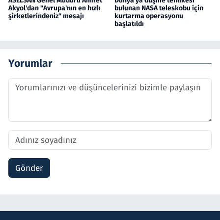
ASELSAN Genel Müdürü Ahmet
Dünya'ya düşme tehlikesi
Akyol'dan "Avrupa'nın en hızlı
bulunan NASA teleskobu için
şirketlerindeniz" mesajı
kurtarma operasyonu
başlatıldı
Yorumlar
Gönder