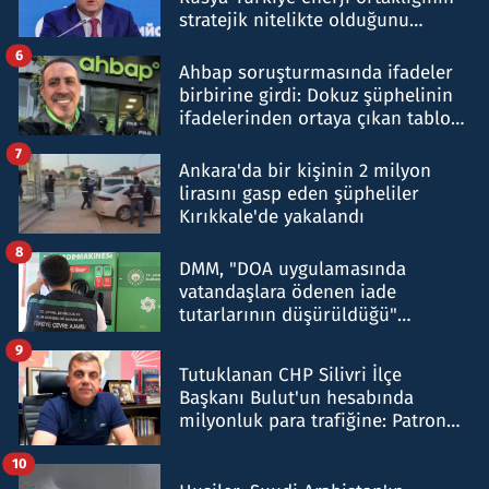
stratejik nitelikte olduğunu
belirtti
6
Ahbap soruşturmasında ifadeler
birbirine girdi: Dokuz şüphelinin
ifadelerinden ortaya çıkan tablo
şok etti
7
Ankara'da bir kişinin 2 milyon
lirasını gasp eden şüpheliler
Kırıkkale'de yakalandı
8
DMM, "DOA uygulamasında
vatandaşlara ödenen iade
tutarlarının düşürüldüğü"
iddiasını yalanladı
9
Tutuklanan CHP Silivri İlçe
Başkanı Bulut'un hesabında
milyonluk para trafiğine: Patron
talimat verdi, ben gönderdim
10