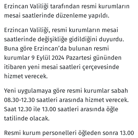
Erzincan Valiliği tarafından resmi kurumların
Resmi İlanlar
mesai saatlerinde düzenleme yapıldı.
Erzincan Valiliği, resmi kurumların mesai
Rüya Tabirleri
saatlerinde değişikliğe gidildiğini duyurdu.
Sağlık
Buna göre Erzincan’da bulunan resmi
kurumlar 9 Eylül 2024 Pazartesi gününden
Savunma Sanayi
itibaren yeni mesai saatleri çerçevesinde
hizmet verecek.
Seçim 2023
Yeni uygulamaya göre resmi kurumlar sabah
Spor
08.30-12.30 saatleri arasında hizmet verecek.
Saat 12.30 ile 13.00 saatleri arasında öğle
Teknoloji ve Bilim
tatilinde olacak.
Televizyon
Resmi kurum personelleri öğleden sonra 13.00