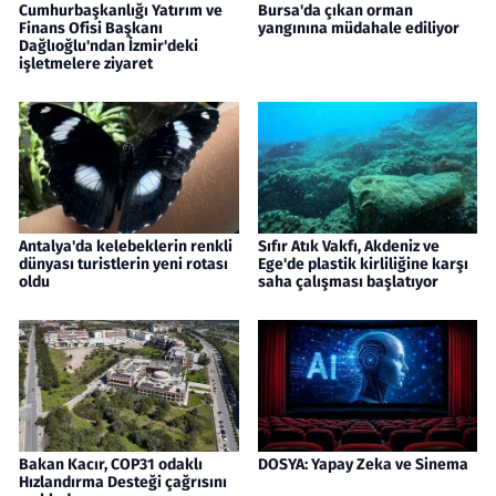
Cumhurbaşkanlığı Yatırım ve
Bursa'da çıkan orman
Finans Ofisi Başkanı
yangınına müdahale ediliyor
Dağlıoğlu'ndan İzmir'deki
işletmelere ziyaret
Antalya'da kelebeklerin renkli
Sıfır Atık Vakfı, Akdeniz ve
dünyası turistlerin yeni rotası
Ege'de plastik kirliliğine karşı
oldu
saha çalışması başlatıyor
Bakan Kacır, COP31 odaklı
DOSYA: Yapay Zeka ve Sinema
Hızlandırma Desteği çağrısını