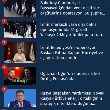
Bakırköy Cumhuriyet
Başsavcılığı'ndan yeni nesil suç
örgütlerine operasyon: 50 şüpheli
hakkında gözaltı kararı
2
İzmir merkezli yasa dışı bahis
operasyonunda 34 gözaltı:
Yaklaşık 2 Milyar liralık para trafiği
tespit edildi
3
İzmit Belediyesi'ne operasyon!
Başkan Fatma Kaplan Hürriyet ve
eşi gözaltına alındı
4
Oğuzhan Uğur’un ifadesi ilk kez
Diriliş Postası'nda!
5
Rusya Başbakan Yardımcısı Novak,
Rusya-Türkiye enerji ortaklığının
stratejik nitelikte olduğunu
belirtti