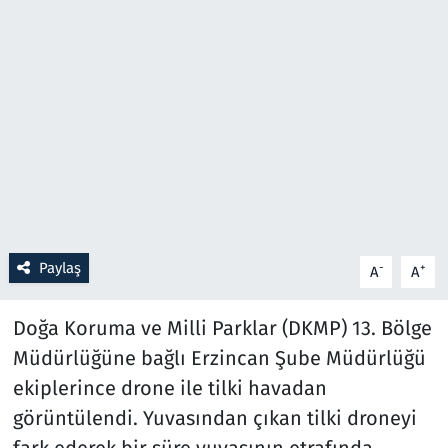
Resmi İlanlar
Rüya Tabirleri
Sağlık
Savunma Sanayi
Seçim 2023
Paylaş
-
+
A
A
Spor
Doğa Koruma ve Milli Parklar (DKMP) 13. Bölge
Teknoloji ve Bilim
Müdürlüğüne bağlı Erzincan Şube Müdürlüğü
ekiplerince drone ile tilki havadan
Televizyon
görüntülendi. Yuvasından çıkan tilki droneyi
fark ederek bir süre yuvasının etrafında