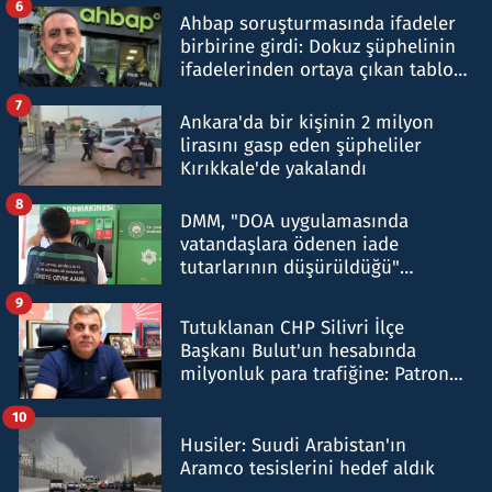
6
Ahbap soruşturmasında ifadeler
birbirine girdi: Dokuz şüphelinin
ifadelerinden ortaya çıkan tablo
şok etti
7
Ankara'da bir kişinin 2 milyon
lirasını gasp eden şüpheliler
Kırıkkale'de yakalandı
8
DMM, "DOA uygulamasında
vatandaşlara ödenen iade
tutarlarının düşürüldüğü"
iddiasını yalanladı
9
Tutuklanan CHP Silivri İlçe
Başkanı Bulut'un hesabında
milyonluk para trafiğine: Patron
talimat verdi, ben gönderdim
10
Husiler: Suudi Arabistan'ın
Aramco tesislerini hedef aldık