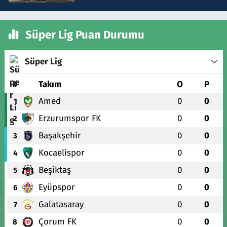
Süper Lig Puan Durumu
Süper Lig
#
Takım
O
P
Amed
0
0
1
Erzurumspor FK
0
0
2
Başakşehir
0
0
3
Kocaelispor
0
0
4
Beşiktaş
0
0
5
Eyüpspor
0
0
6
Galatasaray
0
0
7
Çorum FK
0
0
8