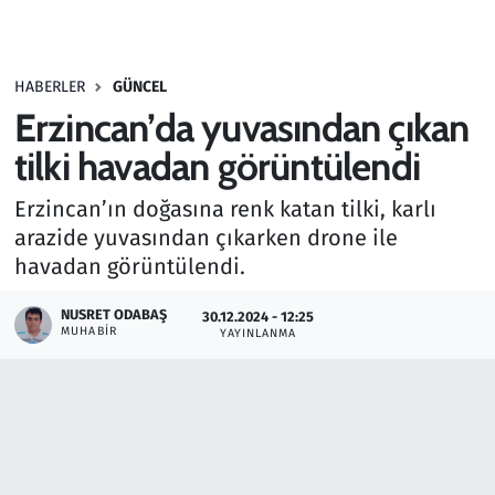
Gündem
HABERLER
GÜNCEL
Haber
Erzincan’da yuvasından çıkan
Kültür Sanat
tilki havadan görüntülendi
Erzincan’ın doğasına renk katan tilki, karlı
Kurumsal Haberler
arazide yuvasından çıkarken drone ile
havadan görüntülendi.
Lezzet Durağı
NUSRET ODABAŞ
30.12.2024 - 12:25
Memur ve Kamu
MUHABIR
YAYINLANMA
Otomobil
Oyun
Ramazan