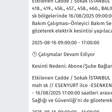
Etkilenen Cadde / Sokak
İSTANBUL 
418., 419., 456., 457., 458., 460.,
sk bölgelerinde 16/08/2025 09:00:00
Bakım Çalışması-Önleyici Bakım Sebe
gözeterek elektrik kesintisi yapılaca
2025-08-16
09:00:00 - 17:00:00
🕒 Çalışmalar Devam Ediyor
Kesinti Nedeni:
Abone/Şube Bağlan
Etkilenen Cadde / Sokak
İSTANBUL 
mah sk // ESENYURT ilce -ESENKEN
- 16/08/2025 17:00:00 saatleri aras
Sağlığı ve Güvenliği’ni de gözeterek 
2025-08-16
09:00:00 - 11:00:00