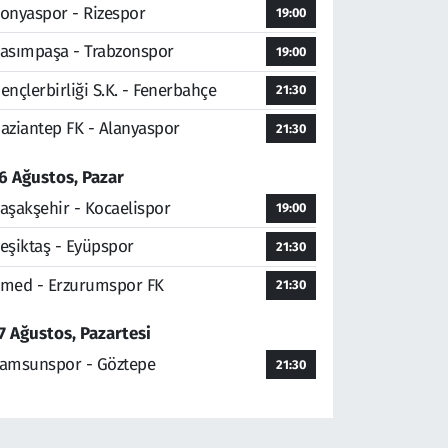
onyaspor - Rizespor
19:00
asımpaşa - Trabzonspor
19:00
ençlerbirliği S.K. - Fenerbahçe
21:30
aziantep FK - Alanyaspor
21:30
6 Ağustos, Pazar
aşakşehir - Kocaelispor
19:00
eşiktaş - Eyüpspor
21:30
med - Erzurumspor FK
21:30
7 Ağustos, Pazartesi
amsunspor - Göztepe
21:30