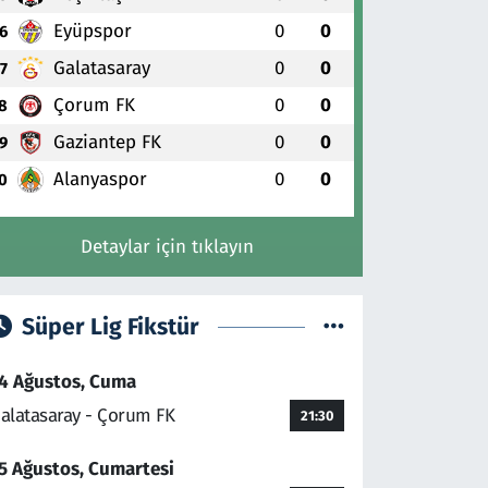
Eyüpspor
0
0
6
Galatasaray
0
0
7
Çorum FK
0
0
8
Gaziantep FK
0
0
9
Alanyaspor
0
0
0
Detaylar için tıklayın
Süper Lig Fikstür
4 Ağustos, Cuma
alatasaray - Çorum FK
21:30
5 Ağustos, Cumartesi