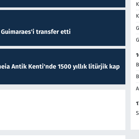
K
K
G
Guimaraes'i transfer etti
G
1
B
eia Antik Kenti'nde 1500 yıllık litürjik kap
B
A
1
S