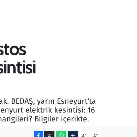
stos
intisi
ak. BEDAŞ, yarın Esneyurt'ta
enyurt elektrik kesintisi: 16
ngileri? Bilgiler içerikte.
-
+
A
A