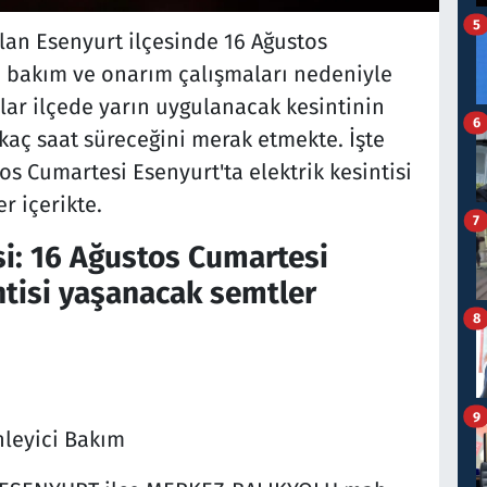
5
lan Esenyurt ilçesinde 16 Ağustos
ı bakım ve onarım çalışmaları nedeniyle
şlar ilçede yarın uygulanacak kesintinin
6
 kaç saat süreceğini merak etmekte. İşte
tos Cumartesi Esenyurt'ta elektrik kesintisi
r içerikte.
7
si: 16 Ağustos Cumartesi
ntisi yaşanacak semtler
8
9
leyici Bakım