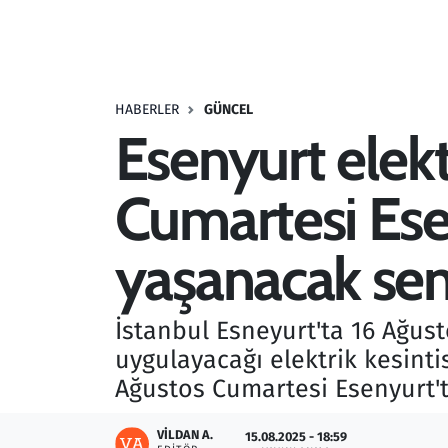
Resmi İlanlar
Rüya Tabirleri
HABERLER
GÜNCEL
Esenyurt elektr
Sağlık
Cumartesi Esen
Savunma Sanayi
Seçim 2023
yaşanacak se
Spor
İstanbul Esneyurt'ta 16 Ağust
Teknoloji ve Bilim
uygulayacağı elektrik kesintis
Ağustos Cumartesi Esenyurt'ta
Televizyon
VILDAN A.
15.08.2025 - 18:59