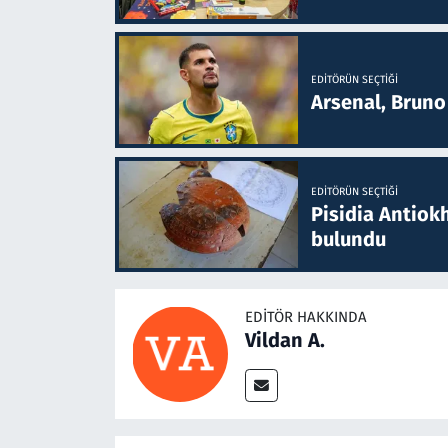
EDITÖRÜN SEÇTIĞI
Arsenal, Bruno 
EDITÖRÜN SEÇTIĞI
Pisidia Antiokh
bulundu
EDITÖR HAKKINDA
Vildan A.