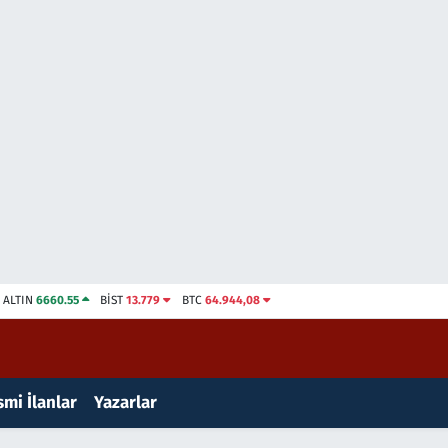
ALTIN
6660.55
BİST
13.779
BTC
64.944,08
mi İlanlar
Yazarlar