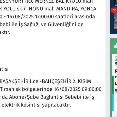
ESENYURT ilce MERKEZ-BALIKYOLU mah
 BALIK YOLU sk / İNÖNÜ mah MANDIRA, YONCA
10
 - 16/08/2025 17:00:00 saatleri arasında
bi ile İş Sağlığı ve Güvenliği’ni de
ktır.
tısı
BAŞAKŞEHİR ilce -BAHÇEŞEHİR 2. KISIM
T mah sk bölgelerinde 16/08/2025 09:00:00
ında Abone/Şube Bağlantısı Sebebi ile İş
elektrik kesintisi yapılacaktır.