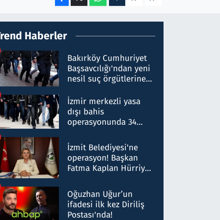
Trend Haberler
Bakırköy Cumhuriyet
Başsavcılığı'ndan yeni
nesil suç örgütlerine
operasyon: 50 şüpheli
hakkında gözaltı kararı
İzmir merkezli yasa
dışı bahis
operasyonunda 34
gözaltı: Yaklaşık 2
Milyar liralık para
İzmit Belediyesi'ne
trafiği tespit edildi
operasyon! Başkan
Fatma Kaplan Hürriyet
ve eşi gözaltına alındı
Oğuzhan Uğur’un
ifadesi ilk kez Diriliş
Postası'nda!