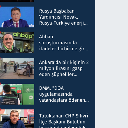
Rusya Başbakan
Yardımcısı Novak,
Rusya-Türkiye enerji
ortaklığının stratejik
nitelikte olduğunu
Ahbap
belirtti
soruşturmasında
ifadeler birbirine girdi:
Dokuz şüphelinin
ifadelerinden ortaya
Ankara'da bir kişinin 2
çıkan tablo şok etti
milyon lirasını gasp
eden şüpheliler
Kırıkkale'de yakalandı
DMM, "DOA
uygulamasında
vatandaşlara ödenen
iade tutarlarının
düşürüldüğü" iddiasını
Tutuklanan CHP Silivri
yalanladı
İlçe Başkanı Bulut'un
hesabında milyonluk