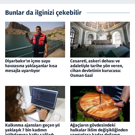
Bunlar da ilginizi çekebilir
Diyarbakır'ın içme suyu
Cesareti, askeri dehası ve
havzasına yaklaşanlar kısa
adaletiyle tarihe yön veren,
mesajla uyarılıyor
cihan devletinin kurucusu:
Osman Gazi
Kalkınma ajansları geçen yıl
Ağaçların gövdesindeki
yaklaşık 7 bin kadının
halkalar iklim değişikliğinden
istihdamına katkı sağladı
yangınlara kadar doğanın