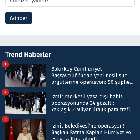
Gönder
Trend Haberler
1
Bakırköy Cumhuriyet
Başsavcılığı'ndan yeni nesil suç
örgütlerine operasyon: 50 şüpheli
hakkında gözaltı kararı
2
İzmir merkezli yasa dışı bahis
operasyonunda 34 gözaltı:
Yaklaşık 2 Milyar liralık para trafiği
tespit edildi
3
İzmit Belediyesi'ne operasyon!
Başkan Fatma Kaplan Hürriyet ve
eşi gözaltına alındı