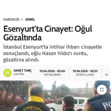
Gündem
HABERLER
GENEL
Haber
Esenyurt'ta Cinayet: Oğul
Kültür Sanat
Gözaltında
İstanbul Esenyurt'ta intihar ihbarı cinayetle
Kurumsal Haberler
sonuçlandı, oğlu Hasan Yıldız'ı vurdu,
gözaltına alındı.
Lezzet Durağı
SAMET TUNÇ
19.04.2026 - 02:49
19.04.2026 - 02:51
Memur ve Kamu
EDITÖR
YAYINLANMA
GÜNCELLEME
OKU
Otomobil
Oyun
Ramazan