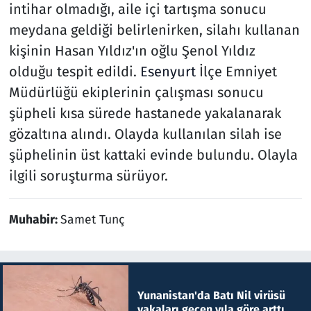
intihar olmadığı, aile içi tartışma sonucu
meydana geldiği belirlenirken, silahı kullanan
kişinin Hasan Yıldız'ın oğlu Şenol Yıldız
olduğu tespit edildi.
Esenyurt
İlçe Emniyet
Müdürlüğü ekiplerinin çalışması sonucu
şüpheli kısa sürede hastanede yakalanarak
gözaltına alındı. Olayda kullanılan silah ise
şüphelinin üst kattaki evinde bulundu. Olayla
ilgili soruşturma sürüyor.
Muhabir:
Samet Tunç
Yunanistan'da Batı Nil virüsü
vakaları geçen yıla göre arttı