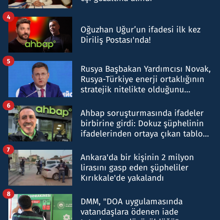
4
Oğuzhan Uğur’un ifadesi ilk kez
Diriliş Postası'nda!
5
Rusya Başbakan Yardımcısı Novak,
Rusya-Türkiye enerji ortaklığının
stratejik nitelikte olduğunu
belirtti
6
Ahbap soruşturmasında ifadeler
birbirine girdi: Dokuz şüphelinin
ifadelerinden ortaya çıkan tablo
şok etti
7
Ankara'da bir kişinin 2 milyon
lirasını gasp eden şüpheliler
Kırıkkale'de yakalandı
8
DMM, "DOA uygulamasında
vatandaşlara ödenen iade