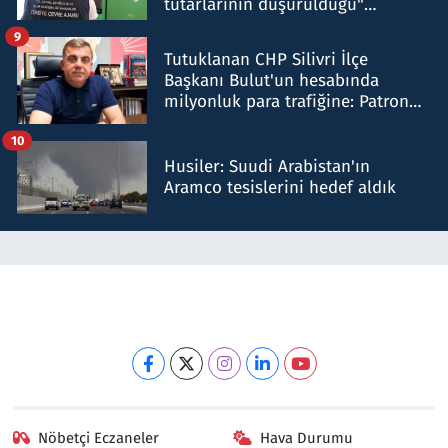
tutarlarının düşürüldüğü"
iddiasını yalanladı
9
Tutuklanan CHP Silivri İlçe
Başkanı Bulut'un hesabında
milyonluk para trafiğine: Patron
talimat verdi, ben gönderdim
10
Husiler: Suudi Arabistan'ın
Aramco tesislerini hedef aldık
Nöbetçi Eczaneler
Hava Durumu