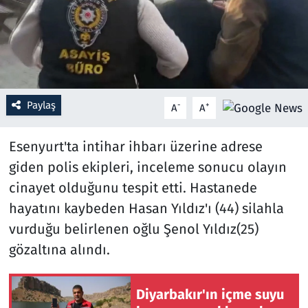
Resmi İlanlar
Rüya Tabirleri
Sağlık
Paylaş
-
+
A
A
Savunma Sanayi
Esenyurt'ta intihar ihbarı üzerine adrese
giden polis ekipleri, inceleme sonucu olayın
Seçim 2023
cinayet olduğunu tespit etti. Hastanede
hayatını kaybeden Hasan Yıldız'ı (44) silahla
Spor
vurduğu belirlenen oğlu Şenol Yıldız(25)
Teknoloji ve Bilim
gözaltına alındı.
Televizyon
Diyarbakır'ın içme suyu