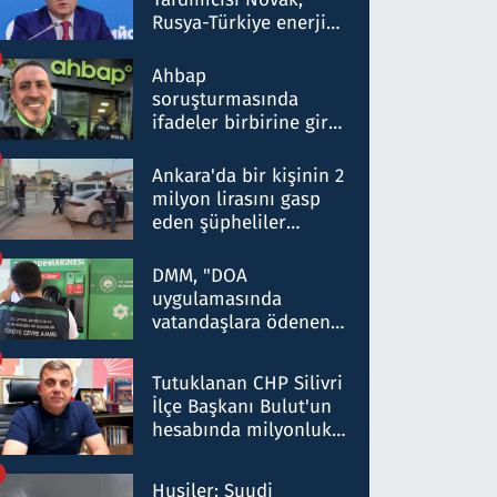
Rusya-Türkiye enerji
ortaklığının stratejik
nitelikte olduğunu
Ahbap
belirtti
soruşturmasında
ifadeler birbirine girdi:
Dokuz şüphelinin
ifadelerinden ortaya
Ankara'da bir kişinin 2
çıkan tablo şok etti
milyon lirasını gasp
eden şüpheliler
Kırıkkale'de yakalandı
DMM, "DOA
uygulamasında
vatandaşlara ödenen
iade tutarlarının
düşürüldüğü" iddiasını
Tutuklanan CHP Silivri
yalanladı
İlçe Başkanı Bulut'un
hesabında milyonluk
para trafiğine: Patron
talimat verdi, ben
Husiler: Suudi