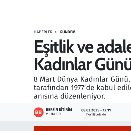
Resmi İlanlar
Rüya Tabirleri
HABERLER
GÜNDEM
Eşitlik ve ada
Sağlık
Kadınlar Günü
Savunma Sanayi
Seçim 2023
8 Mart Dünya Kadınlar Günü, 
tarafından 1977’de kabul edil
Spor
anısına düzenleniyor.
Teknoloji ve Bilim
BERFIN BITIRIM
08.03.2025 - 12:11
MUHABIR
YAYINLANMA
Televizyon