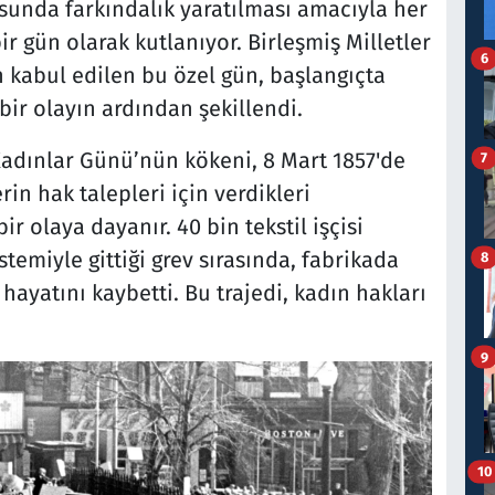
sunda farkındalık yaratılması amacıyla her
ir gün olarak kutlanıyor. Birleşmiş Milletler
6
n kabul edilen bu özel gün, başlangıçta
bir olayın ardından şekillendi.
dınlar Günü’nün kökeni, 8 Mart 1857'de
7
in hak talepleri için verdikleri
 olaya dayanır. 40 bin tekstil işçisi
stemiyle gittiği grev sırasında, fabrikada
8
hayatını kaybetti. Bu trajedi, kadın hakları
9
10