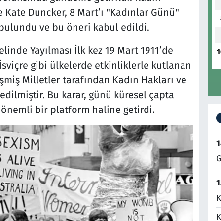
e Kate Duncker, 8 Mart’ı "Kadınlar Günü"
 bulundu ve bu öneri kabul edildi.
linde Yayılması İlk kez 19 Mart 1911’de
1
viçre gibi ülkelerde etkinliklerle kutlanan
şmiş Milletler tarafından Kadın Hakları ve
edilmiştir. Bu karar, günü küresel çapta
önemli bir platform haline getirdi.
1
G
1
K
K