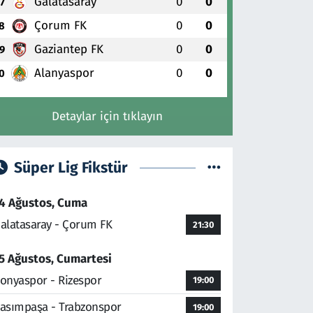
Galatasaray
0
0
7
Çorum FK
0
0
8
Gaziantep FK
0
0
9
Alanyaspor
0
0
0
Detaylar için tıklayın
Süper Lig Fikstür
4 Ağustos, Cuma
alatasaray - Çorum FK
21:30
5 Ağustos, Cumartesi
onyaspor - Rizespor
19:00
asımpaşa - Trabzonspor
19:00