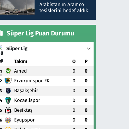
gönderdim
Arabistan'ın Aramco
tesislerini hedef aldık
Süper Lig Puan Durumu
Süper Lig
#
Takım
O
P
Amed
0
0
1
Erzurumspor FK
0
0
2
Başakşehir
0
0
3
Kocaelispor
0
0
4
Beşiktaş
0
0
5
Eyüpspor
0
0
6