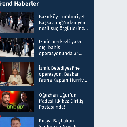
Trend Haberler
Bakırköy Cumhuriyet
Başsavcılığı'ndan yeni
nesil suç örgütlerine
operasyon: 50 şüpheli
hakkında gözaltı kararı
İzmir merkezli yasa
dışı bahis
operasyonunda 34
gözaltı: Yaklaşık 2
Milyar liralık para
İzmit Belediyesi'ne
trafiği tespit edildi
operasyon! Başkan
Fatma Kaplan Hürriyet
ve eşi gözaltına alındı
Oğuzhan Uğur’un
ifadesi ilk kez Diriliş
Postası'nda!
Rusya Başbakan
Yardımcısı Novak,