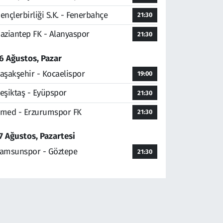
ençlerbirliği S.K. - Fenerbahçe
21:30
aziantep FK - Alanyaspor
21:30
6 Ağustos, Pazar
aşakşehir - Kocaelispor
19:00
eşiktaş - Eyüpspor
21:30
med - Erzurumspor FK
21:30
7 Ağustos, Pazartesi
amsunspor - Göztepe
21:30