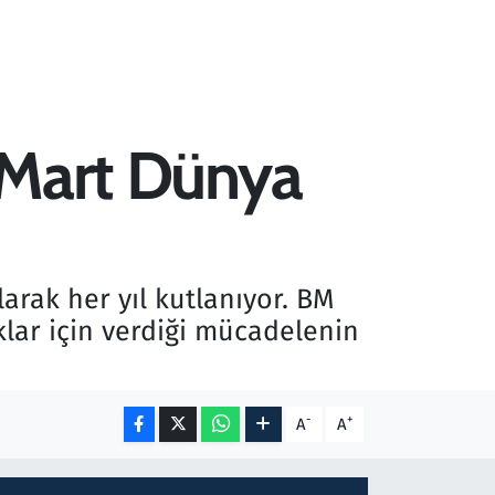
8 Mart Dünya
rak her yıl kutlanıyor. BM
klar için verdiği mücadelenin
-
+
A
A