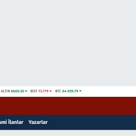
ALTIN
6660.55
BİST
13.779
BTC
64.959,79
mi İlanlar
Yazarlar