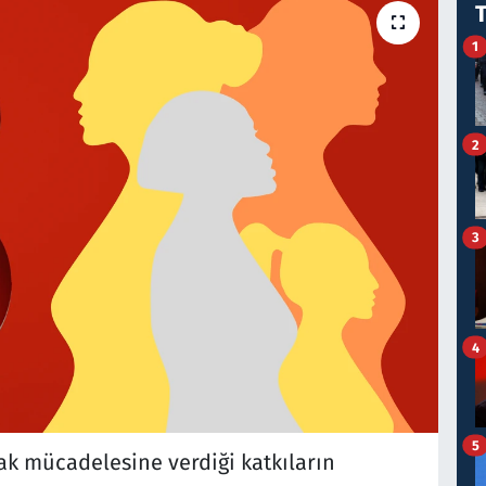
1
2
3
4
5
k mücadelesine verdiği katkıların