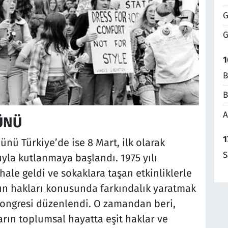
G
G
1
B
B
A
ÜNÜ
1
nü Türkiye’de ise 8 Mart, ilk olarak
S
yla kutlanmaya başlandı. 1975 yılı
 hale geldi ve sokaklara taşan etkinliklerle
adın hakları konusunda farkındalık yaratmak
 kongresi düzenlendi. O zamandan beri,
ların toplumsal hayatta eşit haklar ve