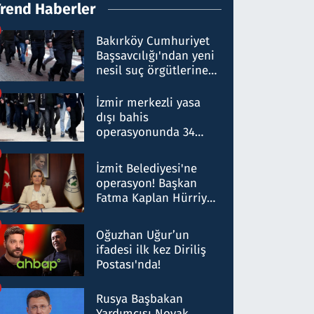
Trend Haberler
Bakırköy Cumhuriyet
Başsavcılığı'ndan yeni
nesil suç örgütlerine
operasyon: 50 şüpheli
hakkında gözaltı kararı
İzmir merkezli yasa
dışı bahis
operasyonunda 34
gözaltı: Yaklaşık 2
Milyar liralık para
İzmit Belediyesi'ne
trafiği tespit edildi
operasyon! Başkan
Fatma Kaplan Hürriyet
ve eşi gözaltına alındı
Oğuzhan Uğur’un
ifadesi ilk kez Diriliş
Postası'nda!
Rusya Başbakan
Yardımcısı Novak,