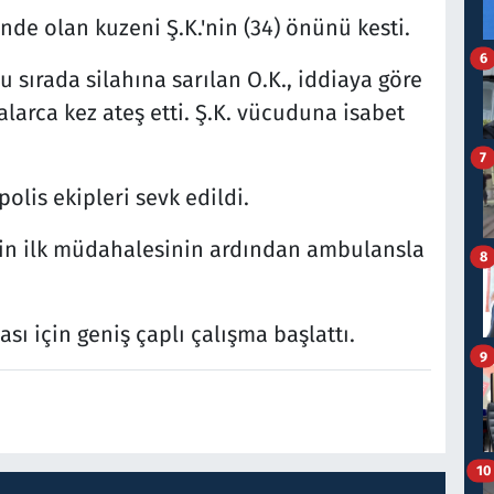
inde olan kuzeni Ş.K.'nin (34) önünü kesti.
6
u sırada silahına sarılan O.K., iddiaya göre
falarca kez ateş etti. Ş.K. vücuduna isabet
7
polis ekipleri sevk edildi.
inin ilk müdahalesinin ardından ambulansla
8
sı için geniş çaplı çalışma başlattı.
9
10