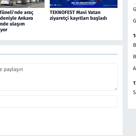
G
Tüneli'nde araç
TEKNOFEST Mavi Vatan
edeniyle Ankara
ziyaretçi kayıtları başladı
G
inde ulaşım
yor
1
B
B
A
1
S