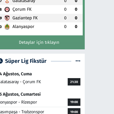
Galatasaray
0
0
7
Çorum FK
0
0
8
Gaziantep FK
0
0
9
Alanyaspor
0
0
0
Detaylar için tıklayın
Süper Lig Fikstür
4 Ağustos, Cuma
alatasaray - Çorum FK
21:30
5 Ağustos, Cumartesi
onyaspor - Rizespor
19:00
asımpaşa - Trabzonspor
19:00