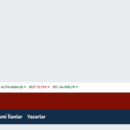
ALTIN
6660.55
BİST
13.779
BTC
64.959,79
mi İlanlar
Yazarlar