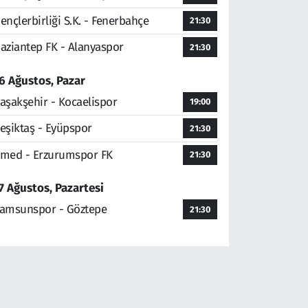
ençlerbirliği S.K. - Fenerbahçe
21:30
aziantep FK - Alanyaspor
21:30
6 Ağustos, Pazar
aşakşehir - Kocaelispor
19:00
eşiktaş - Eyüpspor
21:30
med - Erzurumspor FK
21:30
7 Ağustos, Pazartesi
amsunspor - Göztepe
21:30