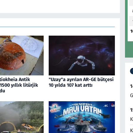
1
tiokheia Antik
"Uzay"a ayrılan AR-GE bütçesi
500 yıllık litürjik
10 yılda 107 kat arttı
1
du
G
1
K
K