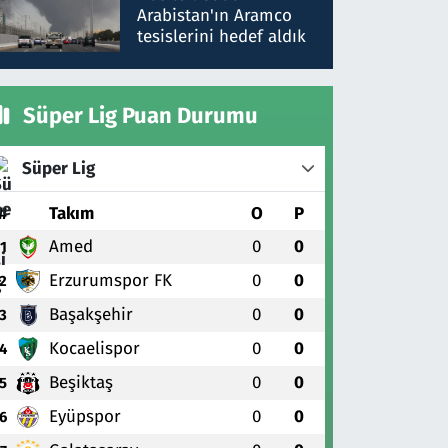
gönderdim
Arabistan'ın Aramco
tesislerini hedef aldık
Süper Lig Puan Durumu
Süper Lig
#
Takım
O
P
Amed
0
0
1
Erzurumspor FK
0
0
2
Başakşehir
0
0
3
Kocaelispor
0
0
4
Beşiktaş
0
0
5
Eyüpspor
0
0
6