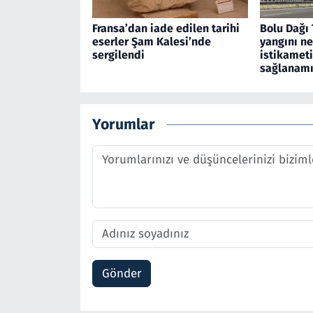
Fransa’dan iade edilen tarihi
Bolu Dağı 
eserler Şam Kalesi’nde
yangını n
sergilendi
istikamet
sağlanamı
Yorumlar
Gönder