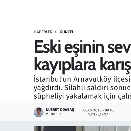
Resmi İlanlar
Rüya Tabirleri
HABERLER
GÜNCEL
Eski eşinin sev
Sağlık
kayıplara karış
Savunma Sanayi
Seçim 2023
İstanbul'un Arnavutköy ilçesi
yağdırdı. Silahlı saldırı son
Spor
şüpheliyi yakalamak için çalı
Teknoloji ve Bilim
NUSRET ODABAŞ
06.09.2025 - 09:16
MUHABIR
YAYINLANMA
Televizyon