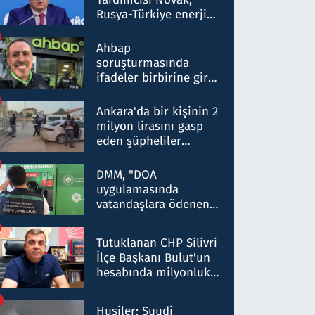
Rusya-Türkiye enerji
ortaklığının stratejik
nitelikte olduğunu
Ahbap
belirtti
soruşturmasında
ifadeler birbirine girdi:
Dokuz şüphelinin
ifadelerinden ortaya
Ankara'da bir kişinin 2
çıkan tablo şok etti
milyon lirasını gasp
eden şüpheliler
Kırıkkale'de yakalandı
DMM, "DOA
uygulamasında
vatandaşlara ödenen
iade tutarlarının
düşürüldüğü" iddiasını
Tutuklanan CHP Silivri
yalanladı
İlçe Başkanı Bulut'un
hesabında milyonluk
para trafiğine: Patron
talimat verdi, ben
Husiler: Suudi