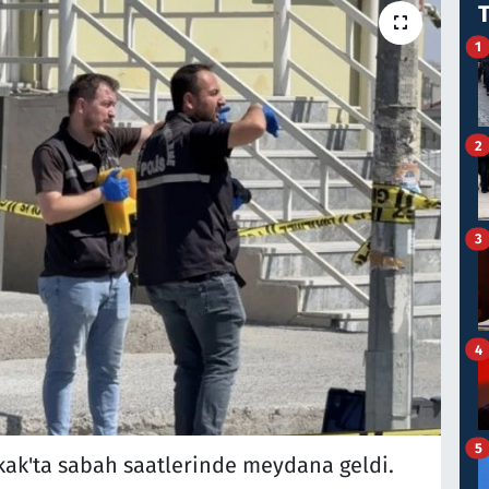
1
2
3
4
5
kak'ta sabah saatlerinde meydana geldi.