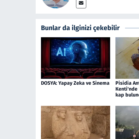
Bunlar da ilginizi çekebilir
DOSYA: Yapay Zeka ve Sinema
Pisidia An
Kenti'nde 1
kap bulun