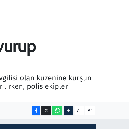
 vurup
evgilisi olan kuzenine kurşun
lırken, polis ekipleri
-
+
A
A