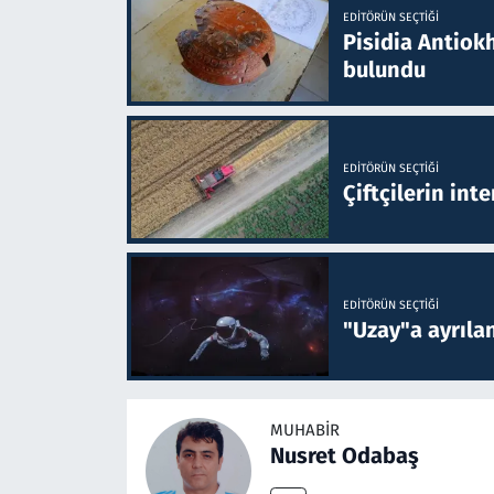
EDITÖRÜN SEÇTIĞI
Pisidia Antiokh
bulundu
EDITÖRÜN SEÇTIĞI
Çiftçilerin inte
EDITÖRÜN SEÇTIĞI
"Uzay"a ayrılan
MUHABIR
Nusret Odabaş