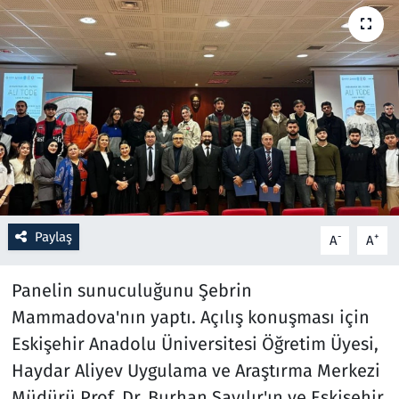
Resmi İlanlar
Rüya Tabirleri
Sağlık
Savunma Sanayi
Seçim 2023
Paylaş
-
+
A
A
Spor
Panelin sunuculuğunu Şebrin
Teknoloji ve Bilim
Mammadova'nın yaptı. Açılış konuşması için
Eskişehir Anadolu Üniversitesi Öğretim Üyesi,
Televizyon
Haydar Aliyev Uygulama ve Araştırma Merkezi
Müdürü Prof. Dr. Burhan Sayılır'ın ve Eskişehir