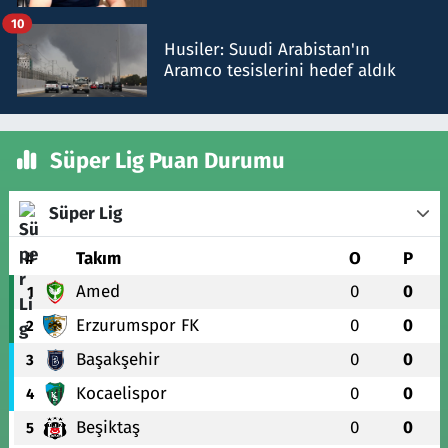
talimat verdi, ben gönderdim
10
Husiler: Suudi Arabistan'ın
Aramco tesislerini hedef aldık
Süper Lig Puan Durumu
Süper Lig
#
Takım
O
P
Amed
0
0
1
Erzurumspor FK
0
0
2
Başakşehir
0
0
3
Kocaelispor
0
0
4
Beşiktaş
0
0
5