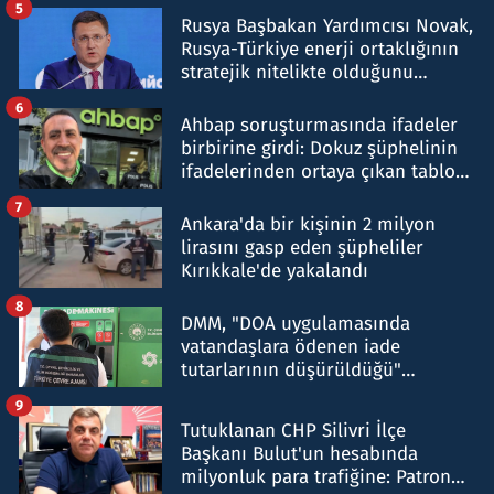
5
Rusya Başbakan Yardımcısı Novak,
Rusya-Türkiye enerji ortaklığının
stratejik nitelikte olduğunu
belirtti
6
Ahbap soruşturmasında ifadeler
birbirine girdi: Dokuz şüphelinin
ifadelerinden ortaya çıkan tablo
şok etti
7
Ankara'da bir kişinin 2 milyon
lirasını gasp eden şüpheliler
Kırıkkale'de yakalandı
8
DMM, "DOA uygulamasında
vatandaşlara ödenen iade
tutarlarının düşürüldüğü"
iddiasını yalanladı
9
Tutuklanan CHP Silivri İlçe
Başkanı Bulut'un hesabında
milyonluk para trafiğine: Patron