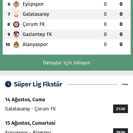
Eyüpspor
0
0
6
Galatasaray
0
0
7
Çorum FK
0
0
8
Gaziantep FK
0
0
9
Alanyaspor
0
0
10
Detaylar için tıklayın
Süper Lig Fikstür
14 Ağustos, Cuma
Galatasaray - Çorum FK
21:30
15 Ağustos, Cumartesi
Konyaspor - Rizespor
19:00