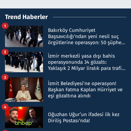
Trend Haberler
1
Bakırköy Cumhuriyet
Başsavcılığı'ndan yeni nesil suç
örgütlerine operasyon: 50 şüpheli
hakkında gözaltı kararı
2
İzmir merkezli yasa dışı bahis
operasyonunda 34 gözaltı:
Yaklaşık 2 Milyar liralık para trafiği
tespit edildi
3
İzmit Belediyesi'ne operasyon!
Başkan Fatma Kaplan Hürriyet ve
eşi gözaltına alındı
4
Oğuzhan Uğur’un ifadesi ilk kez
Diriliş Postası'nda!