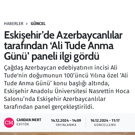
Gündem
HABERLER
GÜNCEL
Haber
Eskişehir’de Azerbaycanlılar
Kültür Sanat
tarafından ‘Ali Tude Anma
Günü’ paneli ilgi gördü
Kurumsal Haberler
Çağdaş Azerbaycan edebiyatının incisi Ali
Lezzet Durağı
Tude'nin doğumunun 100’üncü Yılına özel ‘Ali
Tude Anma Günü’ konu başlığı altında,
Memur ve Kamu
Eskişehir Anadolu Üniversitesi Nasrettin Hoca
Salonu’nda Eskişehir Azerbaycanlılar
Otomobil
tarafından panel gerçekleştirildi.
Oyun
CANDAN MERT
14.12.2024 - 14:09
16.12.2024 - 11:17
EDITÖR
YAYINLANMA
GÜNCELLEME
Ramazan