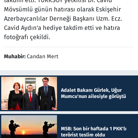
Mövsümlü günün hatırası olarak Eskişehir
Azerbaycanlılar Derneği Başkanı Uzm. Ecz.
Cavid Aydın'a hediye takdim etti ve hatıra
fotoğrafı çekildi.
Muhabir:
Candan Mert
Adalet Bakanı Gürlek, Uğur
Mumcu'nun ailesiyle görüştü
MSB: Son bir haftada 1 PKK'lı
terörist teslim oldu