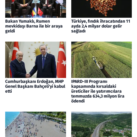
Bakan Yumaklı, Rumen
Türkiye, fındık ihracatından 11
mevkidaşı Barna ile bir araya
ayda 2,4 milyar dolar gelir
geldi
sağladı
Cumhurbaşkanı Erdoğan, MHP
IPARD-III Programı
Genel Başkanı Bahçeli'yi kabul
kapsamında kırsaldaki
etti
üreticiler ile yatırımcılara
temmuzda 634,3 milyon lira
ödendi