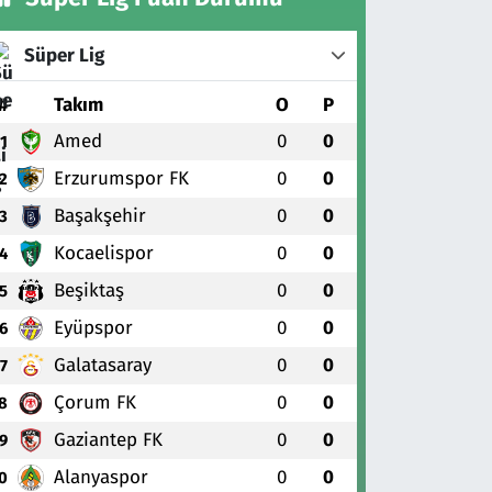
Süper Lig
#
Takım
O
P
Amed
0
0
1
Erzurumspor FK
0
0
2
Başakşehir
0
0
3
Kocaelispor
0
0
4
Beşiktaş
0
0
5
Eyüpspor
0
0
6
Galatasaray
0
0
7
Çorum FK
0
0
8
Gaziantep FK
0
0
9
Alanyaspor
0
0
0