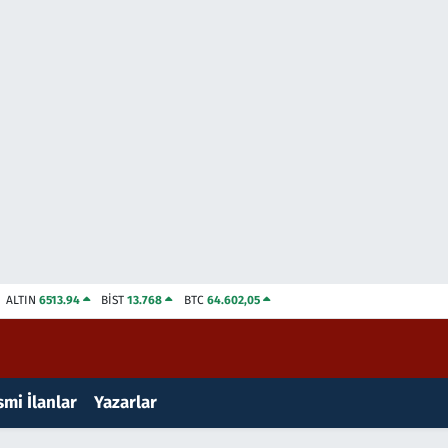
ALTIN
6513.94
BİST
13.768
BTC
64.602,05
mi İlanlar
Yazarlar