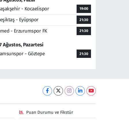
aşakşehir - Kocaelispor
19:00
eşiktaş - Eyüpspor
21:30
med - Erzurumspor FK
21:30
7 Ağustos, Pazartesi
amsunspor - Göztepe
21:30
Puan Durumu ve Fikstür