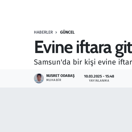
Resmi İlanlar
Rüya Tabirleri
HABERLER
GÜNCEL
Evine iftara git
Sağlık
Savunma Sanayi
Samsun'da bir kişi evine iftara
Seçim 2023
NUSRET ODABAŞ
10.03.2025 - 15:48
MUHABIR
YAYINLANMA
Spor
Teknoloji ve Bilim
Televizyon