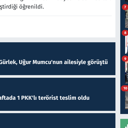
tirdiği öğrenildi.
7
8
9
Gürlek, Uğur Mumcu'nun ailesiyle görüştü
10
ftada 1 PKK'lı terörist teslim oldu