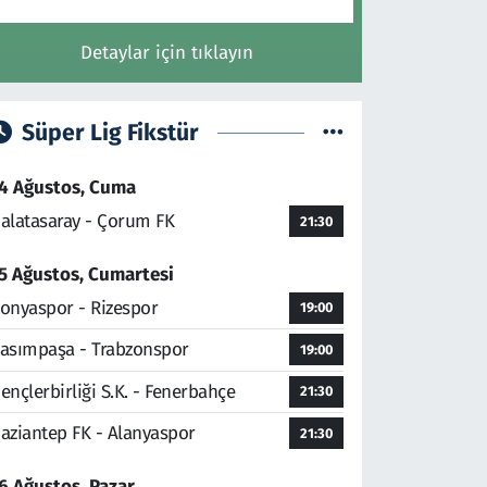
Detaylar için tıklayın
Süper Lig Fikstür
4 Ağustos, Cuma
alatasaray - Çorum FK
21:30
5 Ağustos, Cumartesi
onyaspor - Rizespor
19:00
asımpaşa - Trabzonspor
19:00
ençlerbirliği S.K. - Fenerbahçe
21:30
aziantep FK - Alanyaspor
21:30
6 Ağustos, Pazar