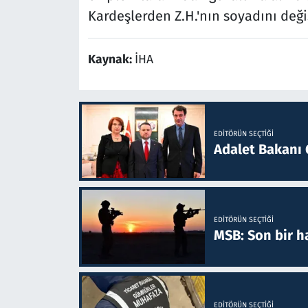
Kardeşlerden Z.H.'nın soyadını değiş
Kaynak:
İHA
EDITÖRÜN SEÇTIĞI
Adalet Bakanı 
EDITÖRÜN SEÇTIĞI
MSB: Son bir ha
EDITÖRÜN SEÇTIĞI