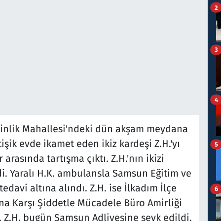
2
3
4
ytinlik Mahallesi'ndeki dün akşam meydana
itişik evde ikamet eden ikiz kardeşi Z.H.'yı
5
r arasında tartışma çıktı. Z.H.'nın ikizi
ldi. Yaralı H.K. ambulansla Samsun Eğitim ve
edavi altına alındı. Z.H. ise İlkadım İlçe
6
na Karşı Şiddetle Mücadele Büro Amirliği
ı. Z.H. bugün Samsun Adliyesine sevk edildi.