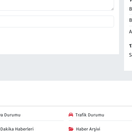
B
B
A
1
S
va Durumu
Trafik Durumu
Dakika Haberleri
Haber Arşivi