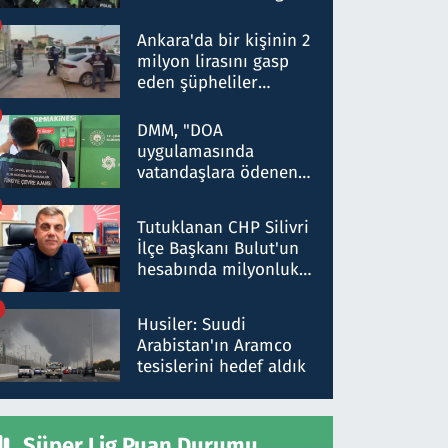
Dokuz şüphelinin
ifadelerinden ortaya
Ankara'da bir kişinin 2
çıkan tablo şok etti
milyon lirasını gasp
eden şüpheliler
Kırıkkale'de yakalandı
DMM, "DOA
uygulamasında
vatandaşlara ödenen
iade tutarlarının
düşürüldüğü" iddiasını
Tutuklanan CHP Silivri
yalanladı
İlçe Başkanı Bulut'un
hesabında milyonluk
para trafiğine: Patron
talimat verdi, ben
Husiler: Suudi
gönderdim
Arabistan'ın Aramco
tesislerini hedef aldık
Süper Lig Puan Durumu