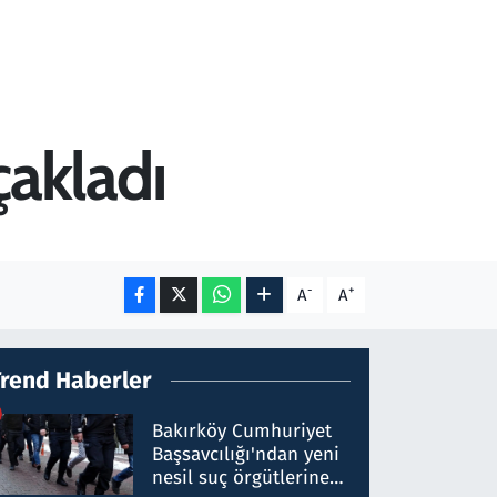
ıçakladı
-
+
A
A
Trend Haberler
Bakırköy Cumhuriyet
Başsavcılığı'ndan yeni
nesil suç örgütlerine