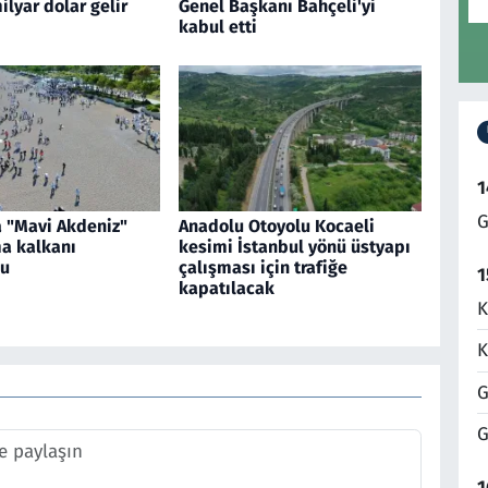
ilyar dolar gelir
Genel Başkanı Bahçeli'yi
kabul etti
1
G
a "Mavi Akdeniz"
Anadolu Otoyolu Kocaeli
ma kalkanı
kesimi İstanbul yönü üstyapı
du
çalışması için trafiğe
1
kapatılacak
K
K
G
G
1