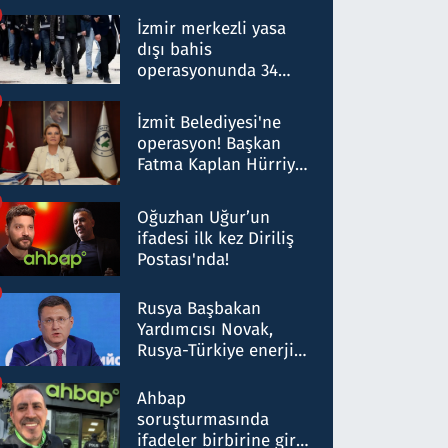
operasyon: 50 şüpheli
hakkında gözaltı kararı
İzmir merkezli yasa
dışı bahis
operasyonunda 34
gözaltı: Yaklaşık 2
Milyar liralık para
İzmit Belediyesi'ne
trafiği tespit edildi
operasyon! Başkan
Fatma Kaplan Hürriyet
ve eşi gözaltına alındı
Oğuzhan Uğur’un
ifadesi ilk kez Diriliş
Postası'nda!
Rusya Başbakan
Yardımcısı Novak,
Rusya-Türkiye enerji
ortaklığının stratejik
nitelikte olduğunu
Ahbap
belirtti
soruşturmasında
ifadeler birbirine girdi: