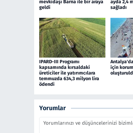
mevkidaşı Barna ile bir araya
ayda 2,4 m
geldi
sağladı
IPARD-III Programı
Antalya'd
kapsamında kırsaldaki
için koru
üreticiler ile yatırımcılara
oluşturul
temmuzda 634,3 milyon lira
ödendi
Yorumlar