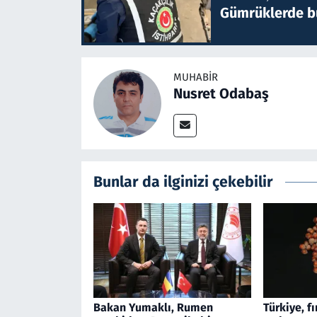
Gümrüklerde bu 
MUHABIR
Nusret Odabaş
Bunlar da ilginizi çekebilir
Bakan Yumaklı, Rumen
Türkiye, f