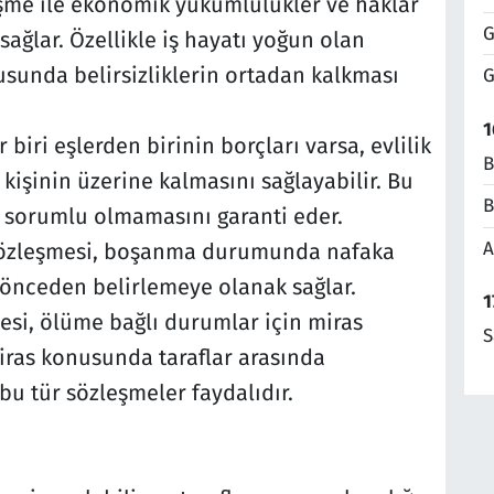
eşme ile ekonomik yükümlülükler ve haklar
G
ğlar. Özellikle iş hayatı yoğun olan
nusunda belirsizliklerin ortadan kalkması
G
1
 biri eşlerden birinin borçları varsa, evlilik
B
kişinin üzerine kalmasını sağlayabilir. Bu
B
 sorumlu olmamasını garanti eder.
A
sözleşmesi, boşanma durumunda nafaka
 önceden belirlemeye olanak sağlar.
1
esi, ölüme bağlı durumlar için miras
S
iras konusunda taraflar arasında
u tür sözleşmeler faydalıdır.