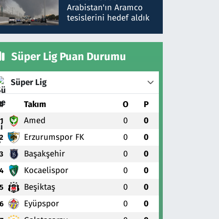
gönderdim
Arabistan'ın Aramco
tesislerini hedef aldık
Süper Lig Puan Durumu
Süper Lig
#
Takım
O
P
Amed
0
0
1
Erzurumspor FK
0
0
2
Başakşehir
0
0
3
Kocaelispor
0
0
4
Beşiktaş
0
0
5
Eyüpspor
0
0
6