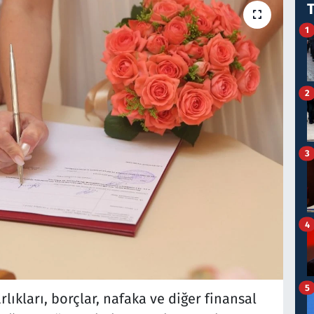
1
2
3
4
5
arlıkları, borçlar, nafaka ve diğer finansal