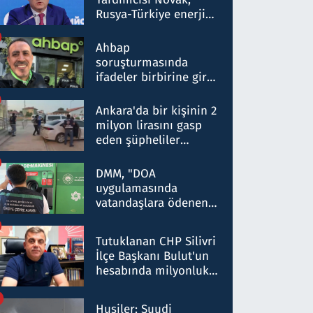
Rusya-Türkiye enerji
ortaklığının stratejik
nitelikte olduğunu
Ahbap
belirtti
soruşturmasında
ifadeler birbirine girdi:
Dokuz şüphelinin
ifadelerinden ortaya
Ankara'da bir kişinin 2
çıkan tablo şok etti
milyon lirasını gasp
eden şüpheliler
Kırıkkale'de yakalandı
DMM, "DOA
uygulamasında
vatandaşlara ödenen
iade tutarlarının
düşürüldüğü" iddiasını
Tutuklanan CHP Silivri
yalanladı
İlçe Başkanı Bulut'un
hesabında milyonluk
para trafiğine: Patron
talimat verdi, ben
Husiler: Suudi