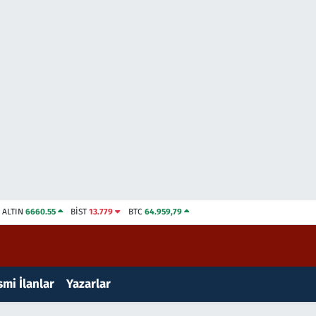
ALTIN
6660.55
BİST
13.779
BTC
64.959,79
mi İlanlar
Yazarlar