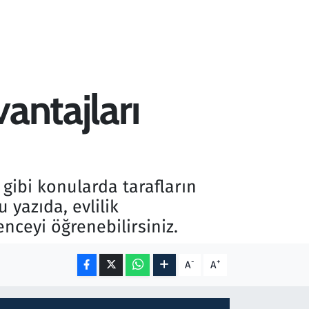
vantajları
s gibi konularda tarafların
 yazıda, evlilik
nceyi öğrenebilirsiniz.
-
+
A
A