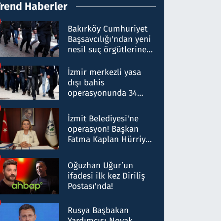
Trend Haberler
Bakırköy Cumhuriyet
Başsavcılığı'ndan yeni
nesil suç örgütlerine
operasyon: 50 şüpheli
hakkında gözaltı kararı
İzmir merkezli yasa
dışı bahis
operasyonunda 34
gözaltı: Yaklaşık 2
Milyar liralık para
İzmit Belediyesi'ne
trafiği tespit edildi
operasyon! Başkan
Fatma Kaplan Hürriyet
ve eşi gözaltına alındı
Oğuzhan Uğur’un
ifadesi ilk kez Diriliş
Postası'nda!
Rusya Başbakan
Yardımcısı Novak,