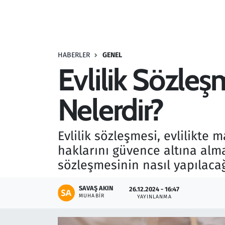
Resmi İlanlar
Rüya Tabirleri
HABERLER
GENEL
Evlilik Sözleşm
Sağlık
Nelerdir?
Savunma Sanayi
Seçim 2023
Evlilik sözleşmesi, evlilikte 
haklarını güvence altına alma
Spor
sözleşmesinin nasıl yapılacağ
Teknoloji ve Bilim
SAVAŞ AKIN
26.12.2024 - 16:47
MUHABIR
YAYINLANMA
Televizyon