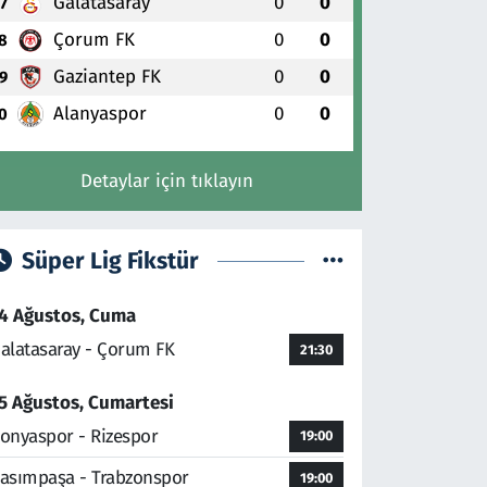
Galatasaray
0
0
7
Çorum FK
0
0
8
Gaziantep FK
0
0
9
Alanyaspor
0
0
0
Detaylar için tıklayın
Süper Lig Fikstür
4 Ağustos, Cuma
alatasaray - Çorum FK
21:30
5 Ağustos, Cumartesi
onyaspor - Rizespor
19:00
asımpaşa - Trabzonspor
19:00