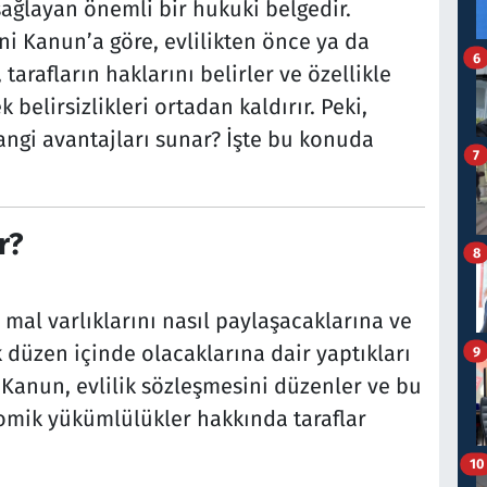
ağlayan önemli bir hukuki belgedir.
ni Kanun’a göre, evlilikten önce ya da
6
 tarafların haklarını belirler ve özellikle
lirsizlikleri ortadan kaldırır. Peki,
hangi avantajları sunar? İşte bu konuda
7
r?
8
n mal varlıklarını nasıl paylaşacaklarına ve
k düzen içinde olacaklarına dair yaptıkları
9
 Kanun, evlilik sözleşmesini düzenler ve bu
omik yükümlülükler hakkında taraflar
10