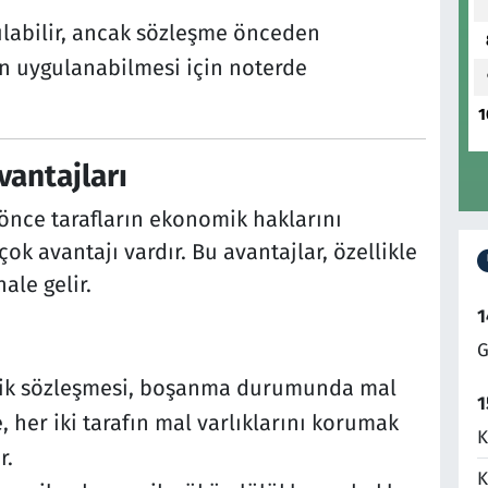
pılabilir, ancak sözleşme önceden
in uygulanabilmesi için noterde
1
vantajları
önce tarafların ekonomik haklarını
k avantajı vardır. Bu avantajlar, özellikle
le gelir.
1
G
lik sözleşmesi, boşanma durumunda mal
1
e, her iki tarafın mal varlıklarını korumak
K
r.
K