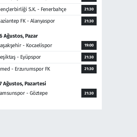
ençlerbirliği S.K. - Fenerbahçe
21:30
aziantep FK - Alanyaspor
21:30
6 Ağustos, Pazar
aşakşehir - Kocaelispor
19:00
eşiktaş - Eyüpspor
21:30
med - Erzurumspor FK
21:30
7 Ağustos, Pazartesi
amsunspor - Göztepe
21:30