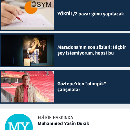
YÖKDİL/2 pazar günü yapılacak
Maradona'nın son sözleri: Hiçbir
şey istemiyorum, hepsi bu
Göztepe'den "olimpik"
çalışmalar
EDITÖR HAKKINDA
Muhammed Yasin Durak