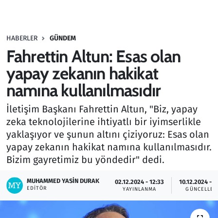
Gündem
HABERLER
GÜNDEM
Haber
Fahrettin Altun: Esas olan
Kültür Sanat
yapay zekanın hakikat
namına kullanılmasıdır
Kurumsal Haberler
İletişim Başkanı Fahrettin Altun, "Biz, yapay
Lezzet Durağı
zeka teknolojilerine ihtiyatlı bir iyimserlikle
yaklaşıyor ve şunun altını çiziyoruz: Esas olan
Memur ve Kamu
yapay zekanın hakikat namına kullanılmasıdır.
Bizim gayretimiz bu yöndedir" dedi.
Otomobil
MUHAMMED YASIN DURAK
02.12.2024 - 12:33
10.12.2024 - 1
EDITÖR
Oyun
YAYINLANMA
GÜNCELLEM
Ramazan