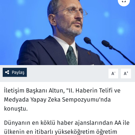
Resmi İlanlar
Rüya Tabirleri
Sağlık
Savunma Sanayi
Paylaş
-
+
A
A
Seçim 2023
İletişim Başkanı Altun, "II. Haberin Telifi ve
Spor
Medyada Yapay Zeka Sempozyumu'nda
Teknoloji ve Bilim
konuştu.
Televizyon
Dünyanın en köklü haber ajanslarından AA ile
ülkenin en itibarlı yükseköğretim öğretim