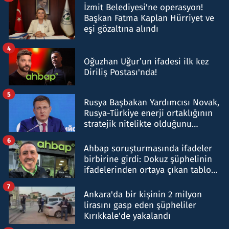
İzmit Belediyesi'ne operasyon!
Başkan Fatma Kaplan Hürriyet ve
eşi gözaltına alındı
4
Oğuzhan Uğur’un ifadesi ilk kez
Diriliş Postası'nda!
5
Rusya Başbakan Yardımcısı Novak,
Rusya-Türkiye enerji ortaklığının
stratejik nitelikte olduğunu
belirtti
6
Ahbap soruşturmasında ifadeler
birbirine girdi: Dokuz şüphelinin
ifadelerinden ortaya çıkan tablo
şok etti
7
Ankara'da bir kişinin 2 milyon
lirasını gasp eden şüpheliler
Kırıkkale'de yakalandı