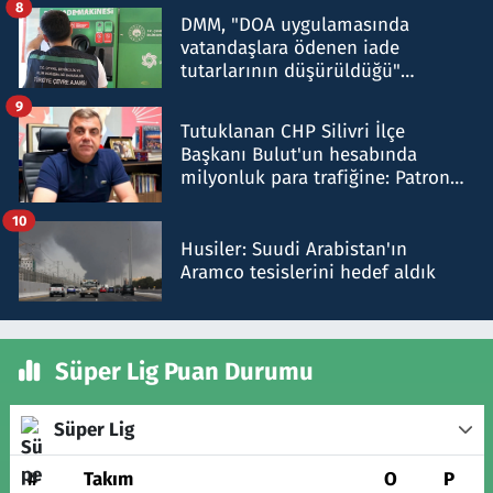
8
DMM, "DOA uygulamasında
vatandaşlara ödenen iade
tutarlarının düşürüldüğü"
iddiasını yalanladı
9
Tutuklanan CHP Silivri İlçe
Başkanı Bulut'un hesabında
milyonluk para trafiğine: Patron
talimat verdi, ben gönderdim
10
Husiler: Suudi Arabistan'ın
Aramco tesislerini hedef aldık
Süper Lig Puan Durumu
Süper Lig
#
Takım
O
P