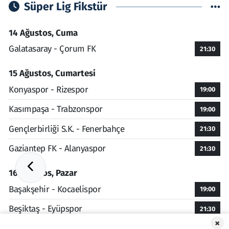
Süper Lig Fikstür
14 Ağustos, Cuma
Galatasaray - Çorum FK
21:30
15 Ağustos, Cumartesi
Konyaspor - Rizespor
19:00
Kasımpaşa - Trabzonspor
19:00
Gençlerbirliği S.K. - Fenerbahçe
21:30
Gaziantep FK - Alanyaspor
21:30
16 Ağustos, Pazar
Başakşehir - Kocaelispor
19:00
Beşiktaş - Eyüpspor
21:30
×
Amed - Erzurumspor FK
21:30