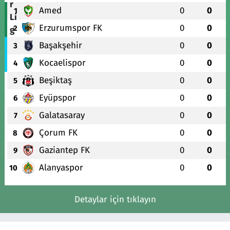
Amed
0
0
1
Erzurumspor FK
0
0
2
Başakşehir
0
0
3
Kocaelispor
0
0
4
Beşiktaş
0
0
5
Eyüpspor
0
0
6
Galatasaray
0
0
7
Çorum FK
0
0
8
Gaziantep FK
0
0
9
Alanyaspor
0
0
10
Detaylar için tıklayın