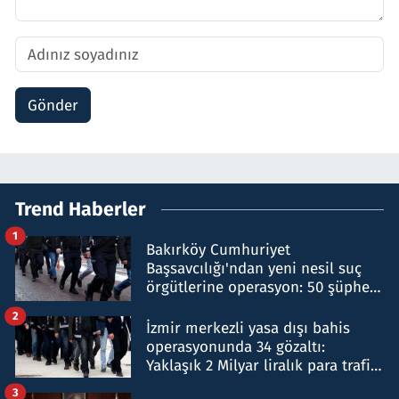
Gönder
Trend Haberler
1
Bakırköy Cumhuriyet
Başsavcılığı'ndan yeni nesil suç
örgütlerine operasyon: 50 şüpheli
hakkında gözaltı kararı
2
İzmir merkezli yasa dışı bahis
operasyonunda 34 gözaltı:
Yaklaşık 2 Milyar liralık para trafiği
tespit edildi
3