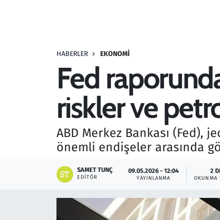
Resmi İlanlar
Rüya Tabirleri
HABERLER
EKONOMI
Fed raporunda f
Sağlık
riskler ve petr
Savunma Sanayi
Seçim 2023
ABD Merkez Bankası (Fed), jeo
önemli endişeler arasında gö
Spor
SAMET TUNÇ
09.05.2026 - 12:04
2 D
Teknoloji ve Bilim
EDITÖR
YAYINLANMA
OKUNMA 
Televizyon