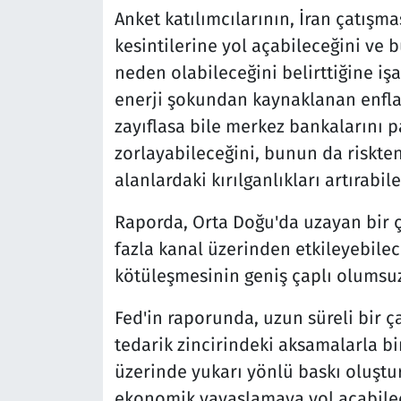
Anket katılımcılarının, İran çatışma
kesintilerine yol açabileceğini ve
neden olabileceğini belirttiğine işa
enerji şokundan kaynaklanan enfl
zayıflasa bile merkez bankalarını pa
zorlayabileceğini, bunun da riskten
alanlardaki kırılganlıkları artırabile
Raporda, Orta Doğu'da uzayan bir ç
fazla kanal üzerinden etkileyebilece
kötüleşmesinin geniş çaplı olumsuz e
Fed'in raporunda, uzun süreli bir ça
tedarik zincirindeki aksamalarla bi
üzerinde yukarı yönlü baskı oluştur
ekonomik yavaşlamaya yol açabilece