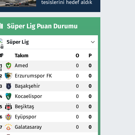
tesislerini hedef aldık
Süper Lig Puan Durumu
Süper Lig
#
Takım
O
P
Amed
0
0
1
Erzurumspor FK
0
0
2
Başakşehir
0
0
3
Kocaelispor
0
0
4
Beşiktaş
0
0
5
Eyüpspor
0
0
6
Galatasaray
0
0
7