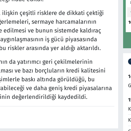
lişkin çeşitli risklere de dikkati çektiği
eğerlemeleri, sermaye harcamalarının
1
se edilmesi ve bunun sistemde kaldıraç
 yaygınlaşmasının iş gücü piyasasında
 riskler arasında yer aldığı aktarıldı.
nın da yatırımcı geri çekilmelerinin
ması ve bazı borçluların kredi kalitesini
1
şimlerle baskı altında görüldüğü, bu
G
rabileceği ve daha geniş kredi piyasalarına
inin değerlendirildiği kaydedildi.
1
K
K