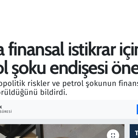
inansal istikrar içi
ol şoku endişesi öne
politik riskler ve petrol şokunun finans
rüldüğünü bildirdi.
K
SÜRESI