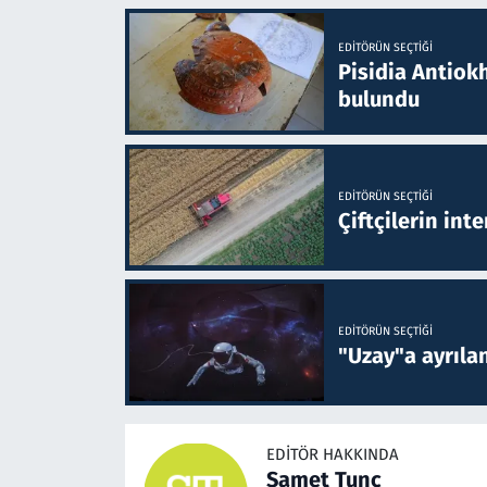
EDITÖRÜN SEÇTIĞI
Pisidia Antiokh
bulundu
EDITÖRÜN SEÇTIĞI
Çiftçilerin inte
EDITÖRÜN SEÇTIĞI
"Uzay"a ayrılan
EDITÖR HAKKINDA
Samet Tunç