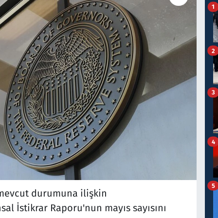
1
2
3
4
5
 mevcut durumuna ilişkin
sal İstikrar Raporu'nun mayıs sayısını