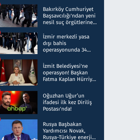
Bakırköy Cumhuriyet
Başsavcılığı'ndan yeni
nesil suç örgütlerine
operasyon: 50 şüpheli
hakkında gözaltı kararı
İzmir merkezli yasa
dışı bahis
operasyonunda 34
gözaltı: Yaklaşık 2
Milyar liralık para
İzmit Belediyesi'ne
trafiği tespit edildi
operasyon! Başkan
Fatma Kaplan Hürriyet
ve eşi gözaltına alındı
Oğuzhan Uğur’un
ifadesi ilk kez Diriliş
Postası'nda!
Rusya Başbakan
Yardımcısı Novak,
Rusya-Türkiye enerji