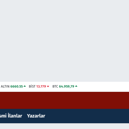
ALTIN
6660.55
BİST
13.779
BTC
64.959,79
mi İlanlar
Yazarlar