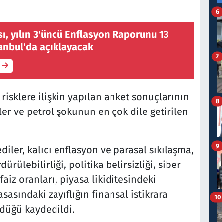
6
ı, yılın 3'üncü Enflasyon Raporunu 13
anbul'da açıklayacak
7
 risklere ilişkin yapılan anket sonuçlarının
8
kler ve petrol şokunun en çok dile getirilen
9
iler, kalıcı enflasyon ve parasal sıkılaşma,
ürülebilirliği, politika belirsizliği, siber
faiz oranları, piyasa likiditesindeki
yasasındaki zayıflığın finansal istikrara
10
ldüğü kaydedildi.