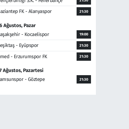
ençlerbirliği S.K. - Fenerbahçe
21:30
aziantep FK - Alanyaspor
21:30
6 Ağustos, Pazar
aşakşehir - Kocaelispor
19:00
eşiktaş - Eyüpspor
21:30
med - Erzurumspor FK
21:30
7 Ağustos, Pazartesi
amsunspor - Göztepe
21:30