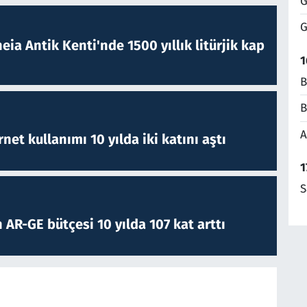
G
G
eia Antik Kenti'nde 1500 yıllık litürjik kap
1
B
B
A
rnet kullanımı 10 yılda iki katını aştı
1
S
 AR-GE bütçesi 10 yılda 107 kat arttı