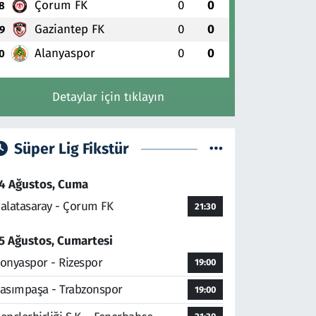
Çorum FK
0
0
8
Gaziantep FK
0
0
9
Alanyaspor
0
0
0
Detaylar için tıklayın
Süper Lig Fikstür
4 Ağustos, Cuma
alatasaray - Çorum FK
21:30
5 Ağustos, Cumartesi
onyaspor - Rizespor
19:00
asımpaşa - Trabzonspor
19:00