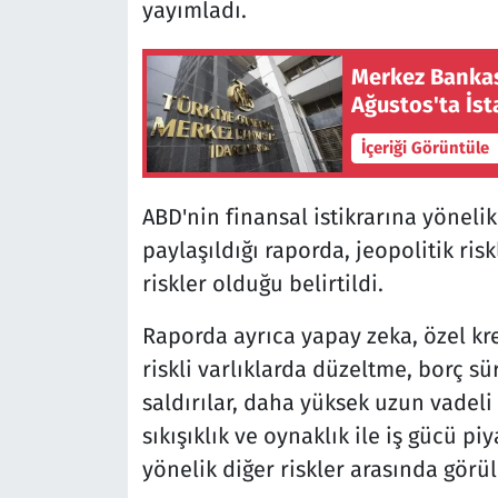
yayımladı.
Merkez Bankas
Ağustos'ta İst
İçeriği Görüntüle
ABD'nin finansal istikrarına yönelik
paylaşıldığı raporda, jeopolitik ris
riskler olduğu belirtildi.
Raporda ayrıca yapay zeka, özel kred
riskli varlıklarda düzeltme, borç sürd
saldırılar, daha yüksek uzun vadeli 
sıkışıklık ve oynaklık ile iş gücü pi
yönelik diğer riskler arasında görü