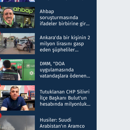
ortaklığının stratejik
nitelikte olduğunu
Ahbap
belirtti
soruşturmasında
ifadeler birbirine girdi:
Dokuz şüphelinin
ifadelerinden ortaya
Ankara'da bir kişinin 2
çıkan tablo şok etti
milyon lirasını gasp
eden şüpheliler
Kırıkkale'de yakalandı
DMM, "DOA
uygulamasında
vatandaşlara ödenen
iade tutarlarının
düşürüldüğü" iddiasını
Tutuklanan CHP Silivri
yalanladı
İlçe Başkanı Bulut'un
hesabında milyonluk
para trafiğine: Patron
talimat verdi, ben
Husiler: Suudi
gönderdim
Arabistan'ın Aramco