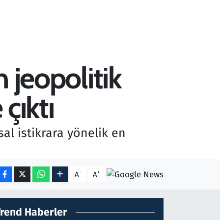
n jeopolitik
 çıktı
al istikrara yönelik en
-
+
A
A
Trend Haberler