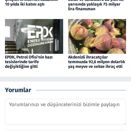
10 yılda iki katını aştı
yarısında yaklaşık 75 milyar
lira finansman
EPDK, Petrol Ofisi'nin bazı
Akdenizli ihracatçılar
tesislerinde tarife
temmuzda 92,6 milyon dolarlık
değişikliğine gitti
yaş meyve ve sebze ihraç etti
Yorumlar