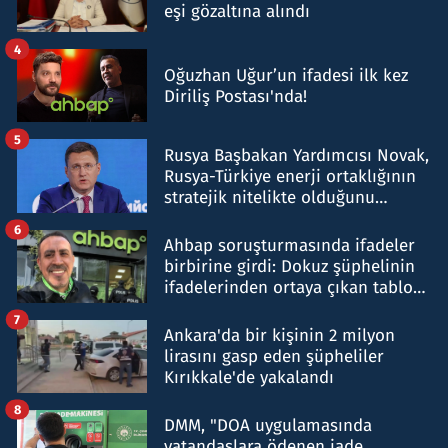
eşi gözaltına alındı
4
Oğuzhan Uğur’un ifadesi ilk kez
Diriliş Postası'nda!
5
Rusya Başbakan Yardımcısı Novak,
Rusya-Türkiye enerji ortaklığının
stratejik nitelikte olduğunu
belirtti
6
Ahbap soruşturmasında ifadeler
birbirine girdi: Dokuz şüphelinin
ifadelerinden ortaya çıkan tablo
şok etti
7
Ankara'da bir kişinin 2 milyon
lirasını gasp eden şüpheliler
Kırıkkale'de yakalandı
8
DMM, "DOA uygulamasında
vatandaşlara ödenen iade