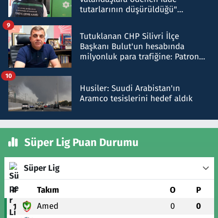
tutarlarının düşürüldüğü"
iddiasını yalanladı
9
Tutuklanan CHP Silivri İlçe
Başkanı Bulut'un hesabında
milyonluk para trafiğine: Patron
talimat verdi, ben gönderdim
10
Husiler: Suudi Arabistan'ın
Aramco tesislerini hedef aldık
Süper Lig Puan Durumu
Süper Lig
#
Takım
O
P
Amed
0
0
1