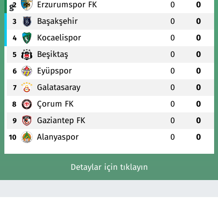
Erzurumspor FK
0
0
2
Başakşehir
0
0
3
Kocaelispor
0
0
4
Beşiktaş
0
0
5
Eyüpspor
0
0
6
Galatasaray
0
0
7
Çorum FK
0
0
8
Gaziantep FK
0
0
9
Alanyaspor
0
0
10
Detaylar için tıklayın