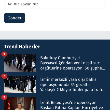
Gönder
Trend Haberler
1
Bakırköy Cumhuriyet
Başsavcılığı'ndan yeni nesil suç
örgütlerine operasyon: 50 şüpheli
hakkında gözaltı kararı
2
İzmir merkezli yasa dışı bahis
operasyonunda 34 gözaltı:
Yaklaşık 2 Milyar liralık para trafiği
tespit edildi
3
İzmit Belediyesi'ne operasyon!
Başkan Fatma Kaplan Hürriyet ve