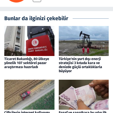
Bunlar da ilginizi çekebilir
Ticaret Bakanlığı, 80 ülkeye
Türkiye'nin yurt dışı enerji
yönelik 107 sektörel pazar
stratejisi 3 kıtada kara ve
araştırması hazırladı
denizde güçlü ortaklıklarla
büyüyor
Çiftçilerin internet kullanımı
Esnaf ve sanatkara bu yılın ilk