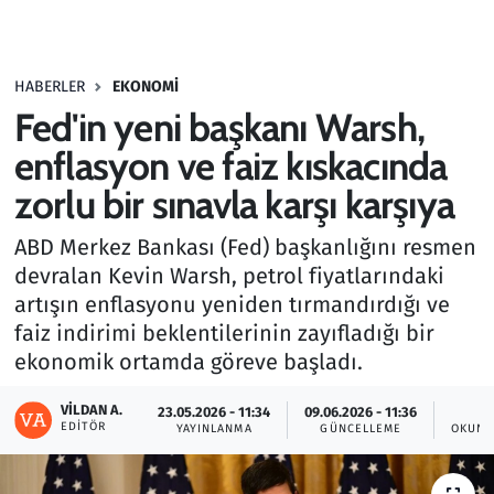
Gündem
HABERLER
EKONOMI
Haber
Fed'in yeni başkanı Warsh,
Kültür Sanat
enflasyon ve faiz kıskacında
zorlu bir sınavla karşı karşıya
Kurumsal Haberler
ABD Merkez Bankası (Fed) başkanlığını resmen
Lezzet Durağı
devralan Kevin Warsh, petrol fiyatlarındaki
artışın enflasyonu yeniden tırmandırdığı ve
Memur ve Kamu
faiz indirimi beklentilerinin zayıfladığı bir
ekonomik ortamda göreve başladı.
Otomobil
VILDAN A.
23.05.2026 - 11:34
09.06.2026 - 11:36
EDITÖR
Oyun
YAYINLANMA
GÜNCELLEME
OKUNM
Ramazan