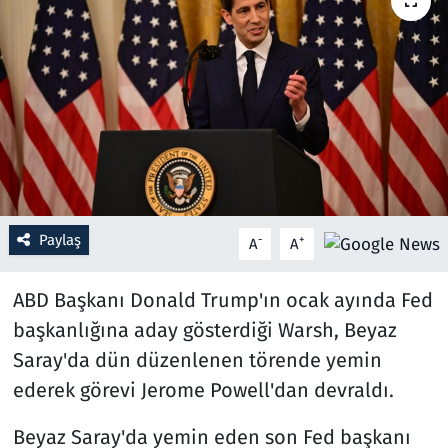
Resmi İlanlar
Rüya Tabirleri
Sağlık
Savunma Sanayi
Paylaş
-
+
A
A
Seçim 2023
ABD Başkanı Donald Trump'ın ocak ayında Fed
Spor
başkanlığına aday gösterdiği Warsh, Beyaz
Teknoloji ve Bilim
Saray'da dün düzenlenen törende yemin
ederek görevi Jerome Powell'dan devraldı.
Televizyon
Beyaz Saray'da yemin eden son Fed başkanı