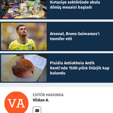
Kırtasiye sektöründe okula
dönüş mesaisi başladı
Arsenal, Bruno Guimaraes'i
transfer etti
Pisidia Antiokheia Antik
Kenti'nde 1500 yıllık litürjik kap
bulundu
EDITÖR HAKKINDA
Vildan A.