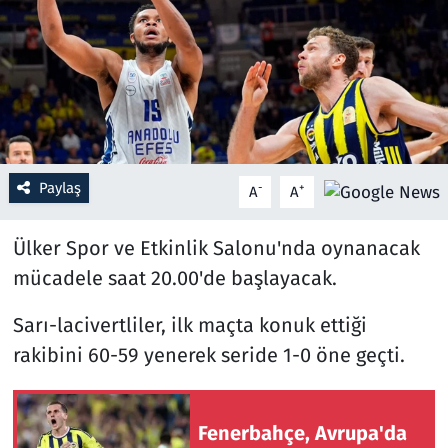
Resmi İlanlar
Rüya Tabirleri
Sağlık
Paylaş
-
+
A
A
Savunma Sanayi
Ülker Spor ve Etkinlik Salonu'nda oynanacak
Seçim 2023
mücadele saat 20.00'de başlayacak.
Spor
Sarı-lacivertliler, ilk maçta konuk ettiği
Teknoloji ve Bilim
rakibini 60-59 yenerek seride 1-0 öne geçti.
Televizyon
Fenerbahçe, Avrupa'da