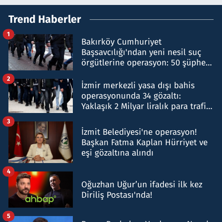
Trend Haberler
1
Bakırköy Cumhuriyet
Başsavcılığı'ndan yeni nesil suç
örgütlerine operasyon: 50 şüpheli
hakkında gözaltı kararı
2
İzmir merkezli yasa dışı bahis
operasyonunda 34 gözaltı:
Yaklaşık 2 Milyar liralık para trafiği
tespit edildi
3
İzmit Belediyesi'ne operasyon!
Başkan Fatma Kaplan Hürriyet ve
eşi gözaltına alındı
4
Oğuzhan Uğur’un ifadesi ilk kez
Diriliş Postası'nda!
5