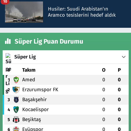
10
Husiler: Suudi Arabistan'ın
Aramco tesislerini hedef aldık
Süper Lig Puan Durumu
Süper Lig
#
Takım
O
P
Amed
0
0
1
Erzurumspor FK
0
0
2
Başakşehir
0
0
3
Kocaelispor
0
0
4
Beşiktaş
0
0
5
Eyüpspor
0
0
6