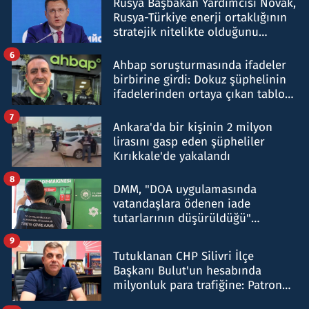
Rusya Başbakan Yardımcısı Novak,
Rusya-Türkiye enerji ortaklığının
stratejik nitelikte olduğunu
belirtti
6
Ahbap soruşturmasında ifadeler
birbirine girdi: Dokuz şüphelinin
ifadelerinden ortaya çıkan tablo
şok etti
7
Ankara'da bir kişinin 2 milyon
lirasını gasp eden şüpheliler
Kırıkkale'de yakalandı
8
DMM, "DOA uygulamasında
vatandaşlara ödenen iade
tutarlarının düşürüldüğü"
iddiasını yalanladı
9
Tutuklanan CHP Silivri İlçe
Başkanı Bulut'un hesabında
milyonluk para trafiğine: Patron
talimat verdi, ben gönderdim