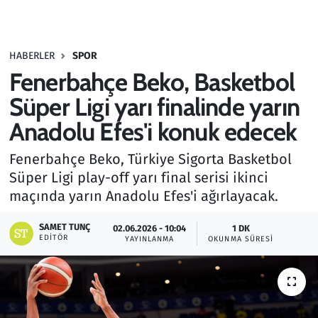
Gündem
HABERLER
SPOR
Haber
Fenerbahçe Beko, Basketbol
Kültür Sanat
Süper Ligi yarı finalinde yarın
Anadolu Efes'i konuk edecek
Kurumsal Haberler
Fenerbahçe Beko, Türkiye Sigorta Basketbol
Lezzet Durağı
Süper Ligi play-off yarı final serisi ikinci
maçında yarın Anadolu Efes'i ağırlayacak.
Memur ve Kamu
SAMET TUNÇ
02.06.2026 - 10:04
1 DK
EDITÖR
YAYINLANMA
OKUNMA SÜRESI
Otomobil
Oyun
Ramazan