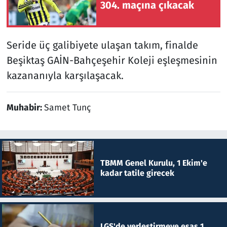
304. maçına çıkacak
Seride üç galibiyete ulaşan takım, finalde
Beşiktaş GAİN-Bahçeşehir Koleji eşleşmesinin
kazananıyla karşılaşacak.
Muhabir:
Samet Tunç
TBMM Genel Kurulu, 1 Ekim'e
kadar tatile girecek
LGS'de yerleştirmeye esas 1.