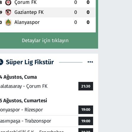
Çorum FK
0
0
8
Gaziantep FK
0
0
9
Alanyaspor
0
0
0
Detaylar için tıklayın
Süper Lig Fikstür
4 Ağustos, Cuma
alatasaray - Çorum FK
21:30
5 Ağustos, Cumartesi
onyaspor - Rizespor
19:00
asımpaşa - Trabzonspor
19:00