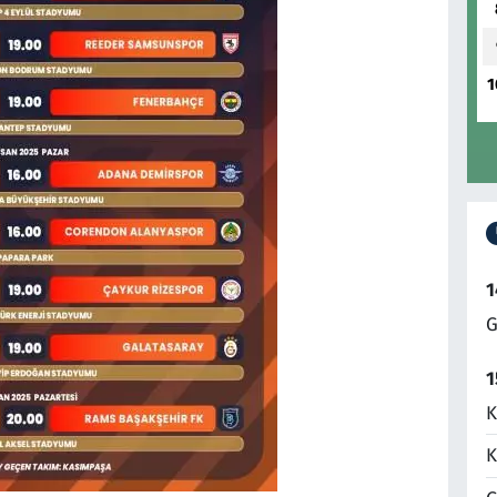
1
1
G
1
K
K