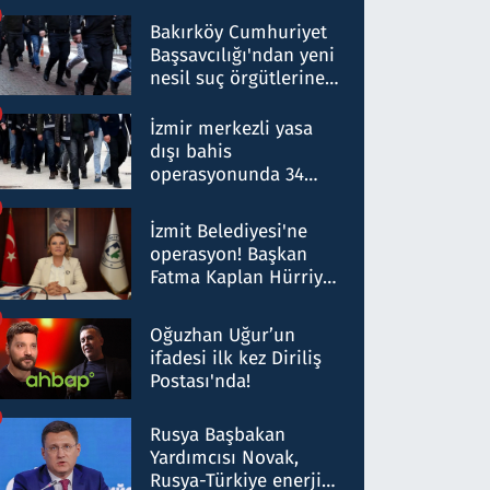
Bakırköy Cumhuriyet
Başsavcılığı'ndan yeni
nesil suç örgütlerine
operasyon: 50 şüpheli
hakkında gözaltı kararı
İzmir merkezli yasa
dışı bahis
operasyonunda 34
gözaltı: Yaklaşık 2
Milyar liralık para
İzmit Belediyesi'ne
trafiği tespit edildi
operasyon! Başkan
Fatma Kaplan Hürriyet
ve eşi gözaltına alındı
Oğuzhan Uğur’un
ifadesi ilk kez Diriliş
Postası'nda!
Rusya Başbakan
Yardımcısı Novak,
Rusya-Türkiye enerji