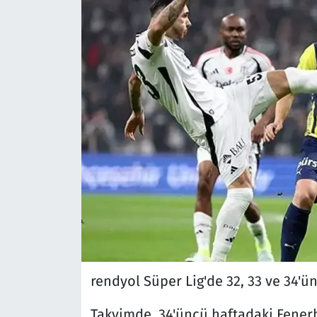
rendyol Süper Lig'de 32, 33 ve 34'ü
Takvimde, 34'üncü haftadaki Fenerb