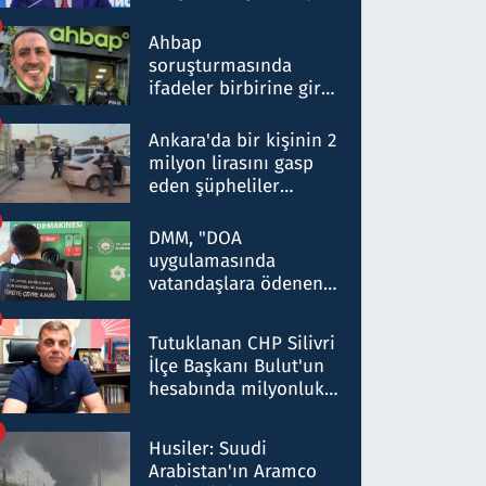
ortaklığının stratejik
nitelikte olduğunu
Ahbap
belirtti
soruşturmasında
ifadeler birbirine girdi:
Dokuz şüphelinin
ifadelerinden ortaya
Ankara'da bir kişinin 2
çıkan tablo şok etti
milyon lirasını gasp
eden şüpheliler
Kırıkkale'de yakalandı
DMM, "DOA
uygulamasında
vatandaşlara ödenen
iade tutarlarının
düşürüldüğü" iddiasını
Tutuklanan CHP Silivri
yalanladı
İlçe Başkanı Bulut'un
hesabında milyonluk
para trafiğine: Patron
talimat verdi, ben
Husiler: Suudi
gönderdim
Arabistan'ın Aramco