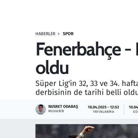
Resmi İlanlar
Rüya Tabirleri
HABERLER
SPOR
Fenerbahçe - Be
Sağlık
oldu
Savunma Sanayi
Seçim 2023
Süper Lig'in 32, 33 ve 34. ha
derbisinin de tarihi belli oldu
Spor
NUSRET ODABAŞ
10.04.2025 - 12:52
10.04
Teknoloji ve Bilim
MUHABIR
YAYINLANMA
GÜ
Televizyon