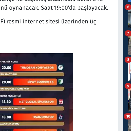
ünü oynanacak. Saat 19:00'da başlayacak.
6
) resmi internet sitesi üzerinden üç
7
8
9
10