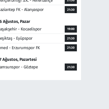
ençlerbirliği S.K. - Fenerbahçe
21:30
aziantep FK - Alanyaspor
21:30
6 Ağustos, Pazar
aşakşehir - Kocaelispor
19:00
eşiktaş - Eyüpspor
21:30
med - Erzurumspor FK
21:30
7 Ağustos, Pazartesi
amsunspor - Göztepe
21:30