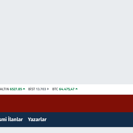
ALTIN
6527.85
BİST
13.703
BTC
64.475,47
mi İlanlar
Yazarlar