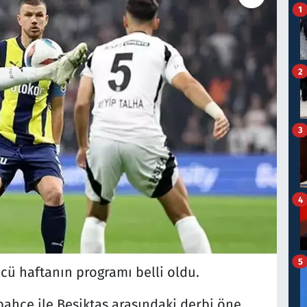
1
2
3
4
5
ncü haftanın programı belli oldu.
ahçe ile Beşiktaş arasındaki derbi öne