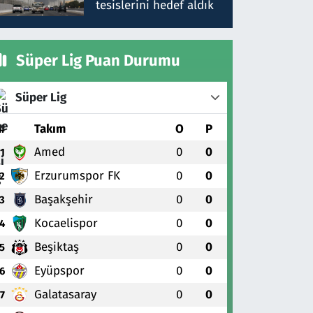
tesislerini hedef aldık
Süper Lig Puan Durumu
Süper Lig
#
Takım
O
P
Amed
0
0
1
Erzurumspor FK
0
0
2
Başakşehir
0
0
3
Kocaelispor
0
0
4
Beşiktaş
0
0
5
Eyüpspor
0
0
6
Galatasaray
0
0
7