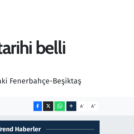
rihi belli
adaki Fenerbahçe-Beşiktaş
-
+
A
A
Trend Haberler