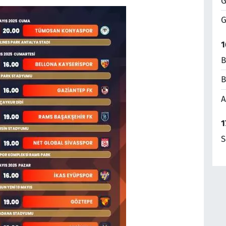
G
G
1
B
B
A
1
S