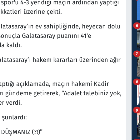
spor'u 4-3 yendiği maçın ardından yaptığı
katleri üzerine çekti.
alatasaray’ın ev sahipliğinde, heyecan dolu
6
sonuçla Galatasaray puanını 41'e
a kaldı.
7
atasaray’ı hakem kararları üzerinden ağır
8
ptığı açıklamada, maçın hakemi Kadir
rı gündeme getirerek, “Adalet talebiniz yok,
er verdi.
9
 şunlardı:
 DÜŞMANIZ (?!)”