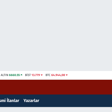
ALTIN
6660.55
BİST
13.779
BTC
64.944,08
mi İlanlar
Yazarlar