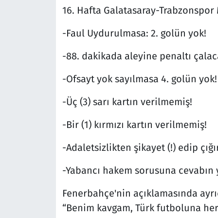
16. Hafta Galatasaray-Trabzonspor 
-Faul Uydurulmasa: 2. golün yok!
-88. dakikada aleyine penaltı çalac
-Ofsayt yok sayılmasa 4. golün yok!
-Üç (3) sarı kartın verilmemiş!
-Bir (1) kırmızı kartın verilmemiş!
-Adaletsizlikten şikayet (!) edip çığ
-Yabancı hakem sorusuna cevabın 
Fenerbahçe'nin açıklamasında ayrı
“Benim kavgam, Türk futboluna herk