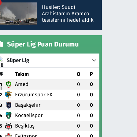
talimat verdi, ben
Husiler: Suudi
gönderdim
Arabistan'ın Aramco
tesislerini hedef aldık
Süper Lig Puan Durumu
Süper Lig
#
Takım
O
P
Amed
0
0
1
Erzurumspor FK
0
0
2
Başakşehir
0
0
3
Kocaelispor
0
0
4
Beşiktaş
0
0
5
Eyüpspor
0
0
6