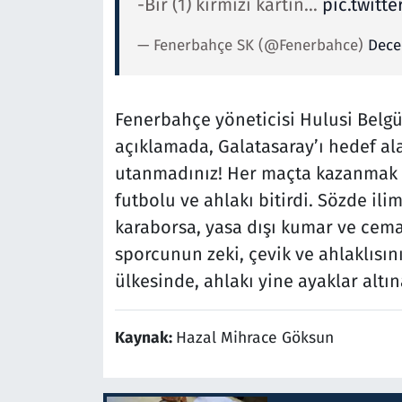
-Bir (1) kırmızı kartın…
pic.twitt
— Fenerbahçe SK (@Fenerbahce)
Dece
Fenerbahçe yöneticisi Hulusi Belg
açıklamada, Galatasaray’ı hedef al
utanmadınız! Her maçta kazanmak i
futbolu ve ahlakı bitirdi. Sözde il
karaborsa, yasa dışı kumar ve cemaat
sporcunun zeki, çevik ve ahlaklısın
ülkesinde, ahlakı yine ayaklar altın
Kaynak:
Hazal Mihrace Göksun