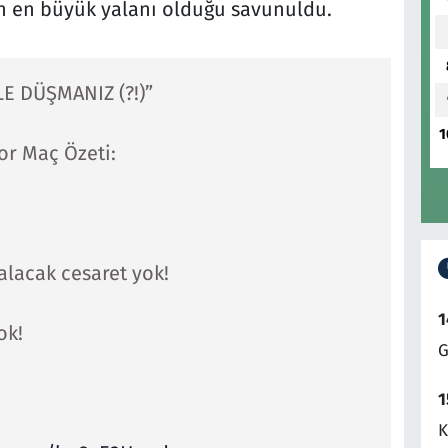
nin en büyük yalanı olduğu savunuldu.
E DÜŞMANIZ (?!)”
1
or Maç Özeti:
!
alacak cesaret yok!
1
ok!
G
1
K