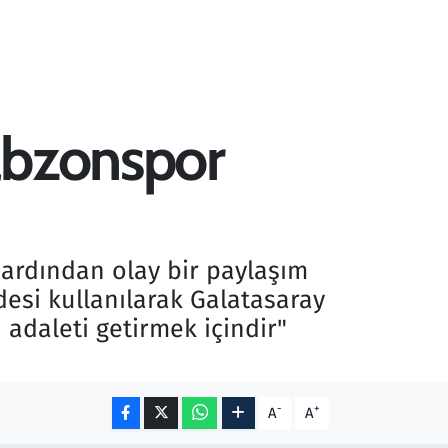
abzonspor
ardından olay bir paylaşım
desi kullanılarak Galatasaray
adaleti getirmek içindir"
-
+
A
A