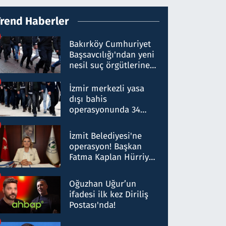
Trend Haberler
Bakırköy Cumhuriyet
Başsavcılığı'ndan yeni
nesil suç örgütlerine
operasyon: 50 şüpheli
hakkında gözaltı kararı
İzmir merkezli yasa
dışı bahis
operasyonunda 34
gözaltı: Yaklaşık 2
Milyar liralık para
İzmit Belediyesi'ne
trafiği tespit edildi
operasyon! Başkan
Fatma Kaplan Hürriyet
ve eşi gözaltına alındı
Oğuzhan Uğur’un
ifadesi ilk kez Diriliş
Postası'nda!