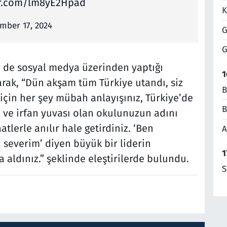
er.com/lm8yE2Hpad
K
mber 17, 2024
G
G
ü de sosyal medya üzerinden yaptığı
1
arak, “Dün akşam tüm Türkiye utandı, siz
B
çin her şey mübah anlayışınız, Türkiye’de
B
im ve irfan yuvası olan okulunuzun adını
lerle anılır hale getirdiniz. ‘Ben
A
ı severim’ diyen büyük bir liderin
1
a aldınız.” şeklinde eleştirilerde bulundu.
S