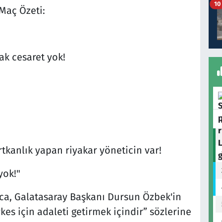
10
Maç Özeti:
ak cesaret yok!
ırtkanlık yapan riyakar yöneticin var!
yok!"
ca, Galatasaray Başkanı Dursun Özbek'in
es için adaleti getirmek içindir” sözlerine