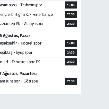
asımpaşa - Trabzonspor
19:00
ençlerbirliği S.K. - Fenerbahçe
21:30
aziantep FK - Alanyaspor
21:30
6 Ağustos, Pazar
aşakşehir - Kocaelispor
19:00
eşiktaş - Eyüpspor
21:30
med - Erzurumspor FK
21:30
7 Ağustos, Pazartesi
amsunspor - Göztepe
21:30