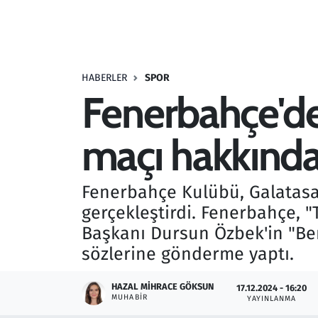
Resmi İlanlar
Rüya Tabirleri
HABERLER
SPOR
Fenerbahçe'de
Sağlık
maçı hakkında
Savunma Sanayi
Seçim 2023
Fenerbahçe Kulübü, Galatasar
gerçekleştirdi. Fenerbahçe, "
Spor
Başkanı Dursun Özbek'in "Ben
Teknoloji ve Bilim
sözlerine gönderme yaptı.
Televizyon
HAZAL MIHRACE GÖKSUN
17.12.2024 - 16:20
MUHABIR
YAYINLANMA