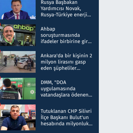
Rusya Başbakan
Yardımcısı Novak,
Rusya-Türkiye enerji
ortaklığının stratejik
nitelikte olduğunu
Ahbap
belirtti
soruşturmasında
ifadeler birbirine girdi:
Dokuz şüphelinin
ifadelerinden ortaya
Ankara'da bir kişinin 2
çıkan tablo şok etti
milyon lirasını gasp
eden şüpheliler
Kırıkkale'de yakalandı
DMM, "DOA
uygulamasında
vatandaşlara ödenen
iade tutarlarının
düşürüldüğü" iddiasını
Tutuklanan CHP Silivri
yalanladı
İlçe Başkanı Bulut'un
hesabında milyonluk
para trafiğine: Patron