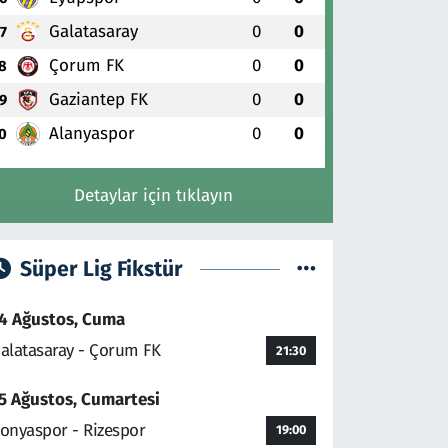
Galatasaray
0
0
7
Çorum FK
0
0
8
Gaziantep FK
0
0
9
Alanyaspor
0
0
0
Detaylar için tıklayın
Süper Lig Fikstür
4 Ağustos, Cuma
alatasaray - Çorum FK
21:30
5 Ağustos, Cumartesi
onyaspor - Rizespor
19:00