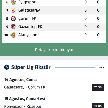
Eyüpspor
0
0
6
Galatasaray
0
0
7
Çorum FK
0
0
8
Gaziantep FK
0
0
9
Alanyaspor
0
0
10
Detaylar için tıklayın
Süper Lig Fikstür
14 Ağustos, Cuma
Galatasaray - Çorum FK
21:30
15 Ağustos, Cumartesi
Konyaspor - Rizespor
19:00