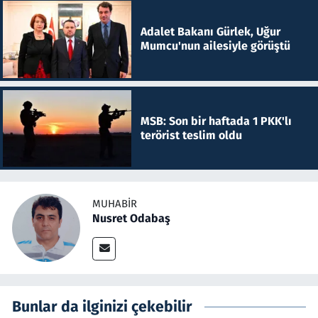
Adalet Bakanı Gürlek, Uğur
Mumcu'nun ailesiyle görüştü
MSB: Son bir haftada 1 PKK'lı
terörist teslim oldu
MUHABIR
Nusret Odabaş
Bunlar da ilginizi çekebilir