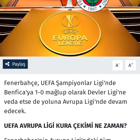
Resmi İlanlar
Rüya Tabirleri
Sağlık
Savunma Sanayi
Paylaş
-
+
A
A
Seçim 2023
Fenerbahçe, UEFA Şampiyonlar Ligi'nde
Benfica'ya 1-0 mağlup olarak Devler Ligi'ne
Spor
veda etse de yoluna Avrupa Ligi'nde devam
Teknoloji ve Bilim
edecek.
UEFA AVRUPA LİGİ KURA ÇEKİMİ NE ZAMAN?
Televizyon