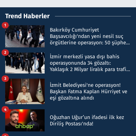
Trend Haberler
1
Bakırköy Cumhuriyet
Başsavcılığı'ndan yeni nesil suç
örgütlerine operasyon: 50 şüpheli
hakkında gözaltı kararı
2
İzmir merkezli yasa dışı bahis
operasyonunda 34 gözaltı:
Yaklaşık 2 Milyar liralık para trafiği
tespit edildi
3
İzmit Belediyesi'ne operasyon!
Başkan Fatma Kaplan Hürriyet ve
eşi gözaltına alındı
4
Oğuzhan Uğur’un ifadesi ilk kez
Diriliş Postası'nda!