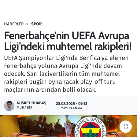
Gündem
HABERLER
SPOR
Haber
Fenerbahçe'nin UEFA Avrupa
Kültür Sanat
Ligi'ndeki muhtemel rakipleri!
UEFA Şampiyonlar Ligi'nde Benfica'ya elenen
Kurumsal Haberler
Fenerbahçe yoluna Avrupa Ligi'nde devam
edecek. Sarı lacivertlilerin tüm muhtemel
Lezzet Durağı
rakipleri bugün oynanacak play-off turu
Memur ve Kamu
maçlarının ardından belli olacak.
NUSRET ODABAŞ
Otomobil
28.08.2025 - 09:13
MUHABIR
YAYINLANMA
Oyun
Ramazan