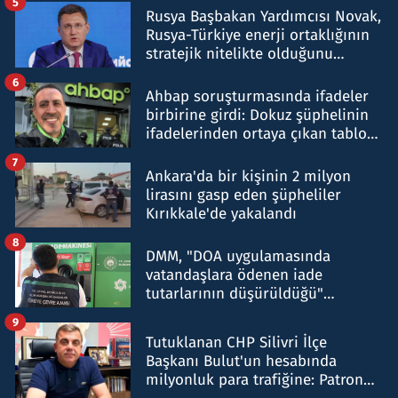
5
Rusya Başbakan Yardımcısı Novak,
Rusya-Türkiye enerji ortaklığının
stratejik nitelikte olduğunu
belirtti
6
Ahbap soruşturmasında ifadeler
birbirine girdi: Dokuz şüphelinin
ifadelerinden ortaya çıkan tablo
şok etti
7
Ankara'da bir kişinin 2 milyon
lirasını gasp eden şüpheliler
Kırıkkale'de yakalandı
8
DMM, "DOA uygulamasında
vatandaşlara ödenen iade
tutarlarının düşürüldüğü"
iddiasını yalanladı
9
Tutuklanan CHP Silivri İlçe
Başkanı Bulut'un hesabında
milyonluk para trafiğine: Patron