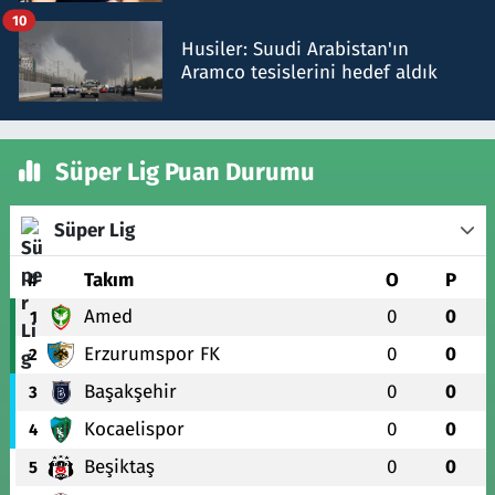
talimat verdi, ben gönderdim
10
Husiler: Suudi Arabistan'ın
Aramco tesislerini hedef aldık
Süper Lig Puan Durumu
Süper Lig
#
Takım
O
P
Amed
0
0
1
Erzurumspor FK
0
0
2
Başakşehir
0
0
3
Kocaelispor
0
0
4
Beşiktaş
0
0
5