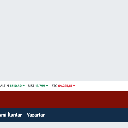
ALTIN
6510.40
BİST
13.799
BTC
64.225,61
mi İlanlar
Yazarlar