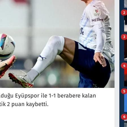
2
3
4
5
lduğu Eyüpspor ile 1-1 berabere kalan
tik 2 puan kaybetti.
6