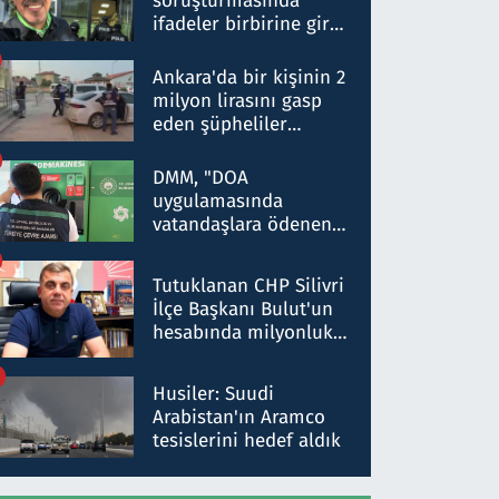
soruşturmasında
ifadeler birbirine girdi:
Dokuz şüphelinin
ifadelerinden ortaya
Ankara'da bir kişinin 2
çıkan tablo şok etti
milyon lirasını gasp
eden şüpheliler
Kırıkkale'de yakalandı
DMM, "DOA
uygulamasında
vatandaşlara ödenen
iade tutarlarının
düşürüldüğü" iddiasını
Tutuklanan CHP Silivri
yalanladı
İlçe Başkanı Bulut'un
hesabında milyonluk
para trafiğine: Patron
talimat verdi, ben
Husiler: Suudi
gönderdim
Arabistan'ın Aramco
tesislerini hedef aldık