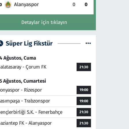
Alanyaspor
0
0
0
Detaylar için tıklayın
Süper Lig Fikstür
4 Ağustos, Cuma
alatasaray - Çorum FK
21:30
5 Ağustos, Cumartesi
onyaspor - Rizespor
19:00
asımpaşa - Trabzonspor
19:00
ençlerbirliği S.K. - Fenerbahçe
21:30
aziantep FK - Alanyaspor
21:30