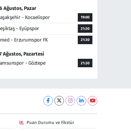
6 Ağustos, Pazar
aşakşehir - Kocaelispor
19:00
eşiktaş - Eyüpspor
21:30
med - Erzurumspor FK
21:30
7 Ağustos, Pazartesi
amsunspor - Göztepe
21:30
Puan Durumu ve Fikstür