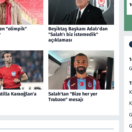
1
en "olimpik"
Beşiktaş Başkanı Adalı'dan
r
"Salah'ı biz istemedik"
açıklaması
1
G
1
K
tilla Karaoğlan'a
Salah'tan "Bize her yer
Trabzon" mesajı
K
G
G