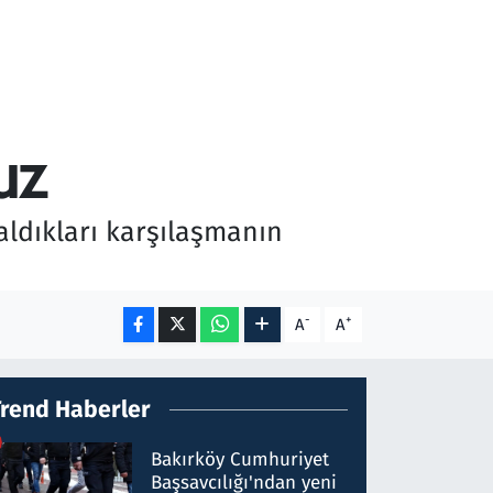
uz
aldıkları karşılaşmanın
-
+
A
A
Trend Haberler
Bakırköy Cumhuriyet
Başsavcılığı'ndan yeni