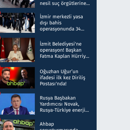
nesil suç örgütlerine
operasyon: 50 şüpheli
hakkında gözaltı kararı
İzmir merkezli yasa
dışı bahis
operasyonunda 34
gözaltı: Yaklaşık 2
Milyar liralık para
İzmit Belediyesi'ne
trafiği tespit edildi
operasyon! Başkan
Fatma Kaplan Hürriyet
ve eşi gözaltına alındı
Oğuzhan Uğur’un
ifadesi ilk kez Diriliş
Postası'nda!
Rusya Başbakan
Yardımcısı Novak,
Rusya-Türkiye enerji
ortaklığının stratejik
nitelikte olduğunu
Ahbap
belirtti