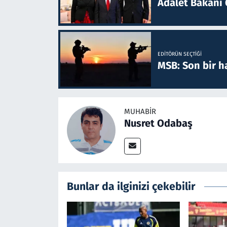
Adalet Bakanı 
EDITÖRÜN SEÇTIĞI
MSB: Son bir ha
MUHABIR
Nusret Odabaş
Bunlar da ilginizi çekebilir