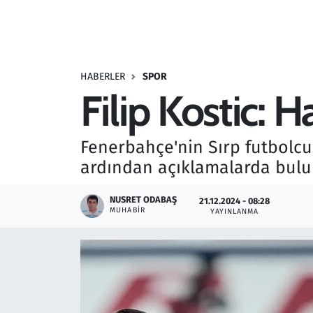
Resmi İlanlar
Rüya Tabirleri
HABERLER
SPOR
Filip Kostic: H
Sağlık
Savunma Sanayi
Fenerbahçe'nin Sırp futbolcus
ardından açıklamalarda bulu
Seçim 2023
NUSRET ODABAŞ
21.12.2024 - 08:28
Spor
MUHABIR
YAYINLANMA
Teknoloji ve Bilim
Televizyon