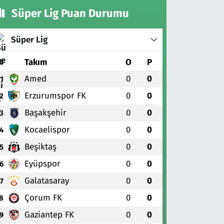
Süper Lig Puan Durumu
Süper Lig
#
Takım
O
P
Amed
0
0
1
Erzurumspor FK
0
0
2
Başakşehir
0
0
3
Kocaelispor
0
0
4
Beşiktaş
0
0
5
Eyüpspor
0
0
6
Galatasaray
0
0
7
Çorum FK
0
0
8
Gaziantep FK
0
0
9