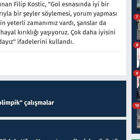
an Filip Kostic, "Gol esnasında iyi bir
ıyla bir şeyler söylemesi, yorum yapması
7
çin yeterli zamanımız vardı, şanslar da
ayal kırıklığı yaşıyoruz. Çok daha iyisini
ız" ifadelerini kullandı.
8
9
limpik" çalışmalar
10