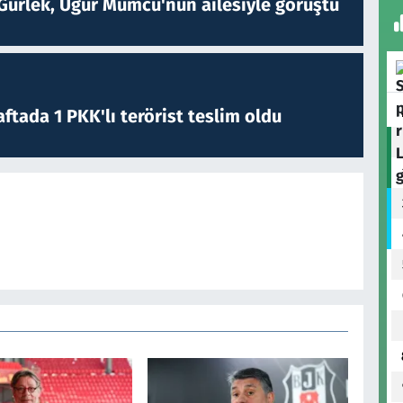
Gürlek, Uğur Mumcu'nun ailesiyle görüştü
ftada 1 PKK'lı terörist teslim oldu