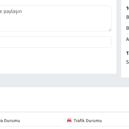
1
B
B
A
1
S
va Durumu
Trafik Durumu