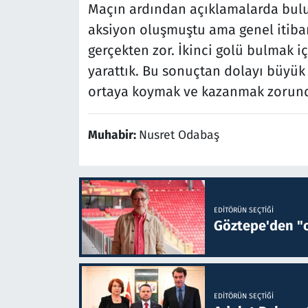
Maçın ardından açıklamalarda bulun
aksiyon oluşmuştu ama genel itibar
gerçekten zor. İkinci golü bulmak i
yarattık. Bu sonuçtan dolayı büyük h
ortaya koymak ve kazanmak zorunday
Muhabir:
Nusret Odabaş
EDITÖRÜN SEÇTIĞI
Göztepe'den "o
EDITÖRÜN SEÇTIĞI