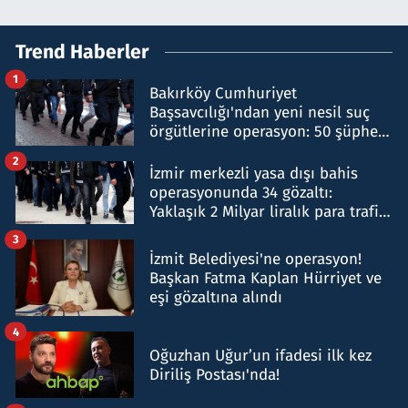
Trend Haberler
1
Bakırköy Cumhuriyet
Başsavcılığı'ndan yeni nesil suç
örgütlerine operasyon: 50 şüpheli
hakkında gözaltı kararı
2
İzmir merkezli yasa dışı bahis
operasyonunda 34 gözaltı:
Yaklaşık 2 Milyar liralık para trafiği
tespit edildi
3
İzmit Belediyesi'ne operasyon!
Başkan Fatma Kaplan Hürriyet ve
eşi gözaltına alındı
4
Oğuzhan Uğur’un ifadesi ilk kez
Diriliş Postası'nda!