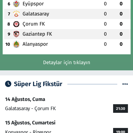
Eyüpspor
0
0
6
Galatasaray
0
0
7
Çorum FK
0
0
8
Gaziantep FK
0
0
9
Alanyaspor
0
0
10
Detaylar için tıklayın
Süper Lig Fikstür
14 Ağustos, Cuma
Galatasaray - Çorum FK
21:30
15 Ağustos, Cumartesi
Konyaspor - Rizespor
19:00