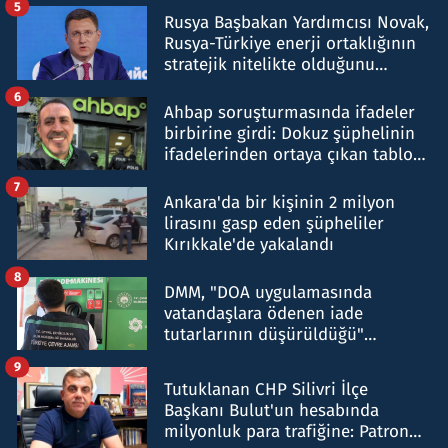
5
Rusya Başbakan Yardımcısı Novak,
Rusya-Türkiye enerji ortaklığının
stratejik nitelikte olduğunu
belirtti
6
Ahbap soruşturmasında ifadeler
birbirine girdi: Dokuz şüphelinin
ifadelerinden ortaya çıkan tablo
şok etti
7
Ankara'da bir kişinin 2 milyon
lirasını gasp eden şüpheliler
Kırıkkale'de yakalandı
8
DMM, "DOA uygulamasında
vatandaşlara ödenen iade
tutarlarının düşürüldüğü"
iddiasını yalanladı
9
Tutuklanan CHP Silivri İlçe
Başkanı Bulut'un hesabında
milyonluk para trafiğine: Patron