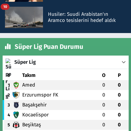
talimat verdi, ben gönderdim
10
Husiler: Suudi Arabistan'ın
Aramco tesislerini hedef aldık
Süper Lig Puan Durumu
Süper Lig
#
Takım
O
P
Amed
0
0
1
Erzurumspor FK
0
0
2
Başakşehir
0
0
3
Kocaelispor
0
0
4
Beşiktaş
0
0
5