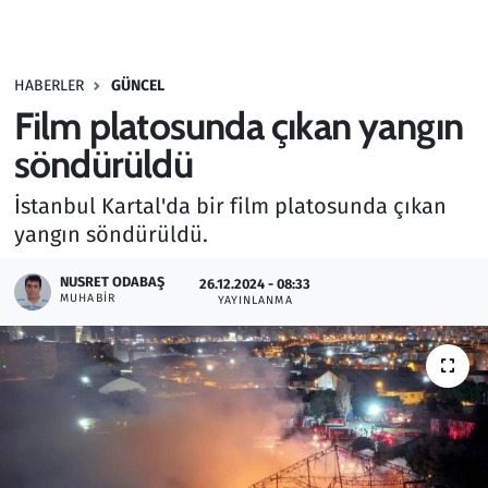
Gündem
HABERLER
GÜNCEL
Haber
Film platosunda çıkan yangın
Kültür Sanat
söndürüldü
İstanbul Kartal'da bir film platosunda çıkan
Kurumsal Haberler
yangın söndürüldü.
Lezzet Durağı
NUSRET ODABAŞ
26.12.2024 - 08:33
MUHABIR
YAYINLANMA
Memur ve Kamu
Otomobil
Oyun
Ramazan