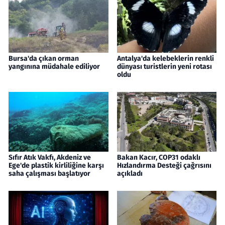
Bursa'da çıkan orman
Antalya'da kelebeklerin renkli
yangınına müdahale ediliyor
dünyası turistlerin yeni rotası
oldu
Sıfır Atık Vakfı, Akdeniz ve
Bakan Kacır, COP31 odaklı
Ege'de plastik kirliliğine karşı
Hızlandırma Desteği çağrısını
saha çalışması başlatıyor
açıkladı