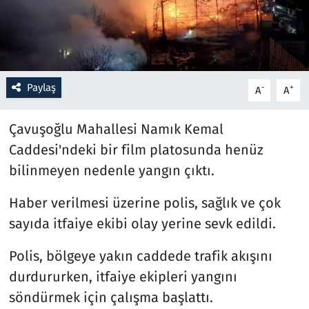
Resmi İlanlar
Rüya Tabirleri
Paylaş
-
+
A
A
Sağlık
Çavuşoğlu Mahallesi Namık Kemal
Savunma Sanayi
Caddesi'ndeki bir film platosunda henüz
bilinmeyen nedenle yangın çıktı.
Seçim 2023
Haber verilmesi üzerine polis, sağlık ve çok
Spor
sayıda itfaiye ekibi olay yerine sevk edildi.
Teknoloji ve Bilim
Polis, bölgeye yakın caddede trafik akışını
durdururken, itfaiye ekipleri yangını
Televizyon
söndürmek için çalışma başlattı.