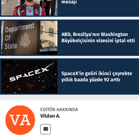
mesajı
ABD, Brezilya'nın Washington
Büyükelçisinin vizesini iptal etti
SpaceX'in geliri ikinci çeyrekte
yıllık bazda yüzde 92 arttı
EDITÖR HAKKINDA
Vildan A.