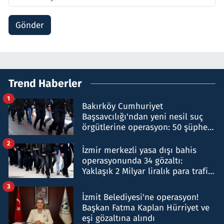
Gönder
Trend Haberler
1
Bakırköy Cumhuriyet
Başsavcılığı'ndan yeni nesil suç
örgütlerine operasyon: 50 şüpheli
hakkında gözaltı kararı
2
İzmir merkezli yasa dışı bahis
operasyonunda 34 gözaltı:
Yaklaşık 2 Milyar liralık para trafiği
tespit edildi
3
İzmit Belediyesi'ne operasyon!
Başkan Fatma Kaplan Hürriyet ve
eşi gözaltına alındı