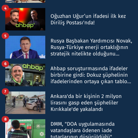
4
Oğuzhan Uğur’un ifadesi ilk kez
Diriliş Postası'nda!
5
Rusya Başbakan Yardımcısı Novak,
Rusya-Türkiye enerji ortaklığının
stratejik nitelikte olduğunu
belirtti
6
Ahbap soruşturmasında ifadeler
birbirine girdi: Dokuz şüphelinin
ifadelerinden ortaya çıkan tablo
şok etti
7
Ankara'da bir kişinin 2 milyon
lirasını gasp eden şüpheliler
Kırıkkale'de yakalandı
8
DMM, "DOA uygulamasında
vatandaşlara ödenen iade
tutarlarının düşürüldüğü"