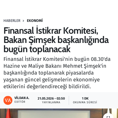
Gündem
HABERLER
EKONOMI
Haber
Finansal İstikrar Komitesi,
Kültür Sanat
Bakan Şimşek başkanlığında
bugün toplanacak
Kurumsal Haberler
Finansal İstikrar Komitesi'nin bugün 08.30'da
Lezzet Durağı
Hazine ve Maliye Bakanı Mehmet Şimşek'in
başkanlığında toplanarak piyasalarda
Memur ve Kamu
yaşanan güncel gelişmelerin ekonomiye
etkilerini değerlendireceği bildirildi.
Otomobil
VILDAN A.
21.05.2026 - 02:50
1 DK
EDITÖR
Oyun
YAYINLANMA
OKUNMA SÜRESI
Ramazan