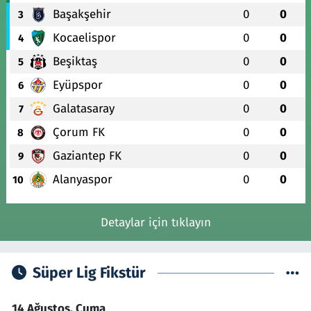
Başakşehir
0
0
3
Kocaelispor
0
0
4
Beşiktaş
0
0
5
Eyüpspor
0
0
6
Galatasaray
0
0
7
Çorum FK
0
0
8
Gaziantep FK
0
0
9
Alanyaspor
0
0
10
Detaylar için tıklayın
Süper Lig Fikstür
14 Ağustos, Cuma