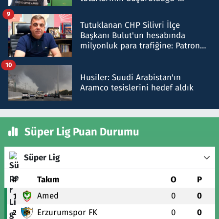
iddiasını yalanladı
9
Tutuklanan CHP Silivri İlçe
Başkanı Bulut'un hesabında
milyonluk para trafiğine: Patron
talimat verdi, ben gönderdim
10
Husiler: Suudi Arabistan'ın
Aramco tesislerini hedef aldık
Süper Lig Puan Durumu
Süper Lig
#
Takım
O
P
Amed
0
0
1
Erzurumspor FK
0
0
2