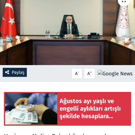
Resmi İlanlar
Rüya Tabirleri
Sağlık
Savunma Sanayi
Paylaş
-
+
A
A
Seçim 2023
Spor
Ağustos ayı yaşlı ve
Teknoloji ve Bilim
engelli aylıkları artışlı
şekilde hesaplara
Televizyon
yatırılmaya başlandı