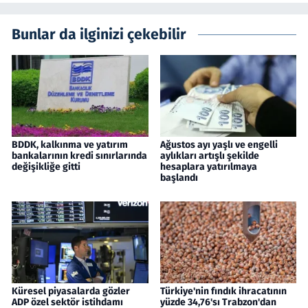
Bunlar da ilginizi çekebilir
BDDK, kalkınma ve yatırım
Ağustos ayı yaşlı ve engelli
bankalarının kredi sınırlarında
aylıkları artışlı şekilde
değişikliğe gitti
hesaplara yatırılmaya
başlandı
Küresel piyasalarda gözler
Türkiye'nin fındık ihracatının
ADP özel sektör istihdamı
yüzde 34,76'sı Trabzon'dan