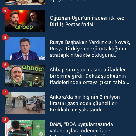
4
Oğuzhan Uğur’un ifadesi ilk kez
Diriliş Postası'nda!
5
Rusya Başbakan Yardımcısı Novak,
Rusya-Türkiye enerji ortaklığının
stratejik nitelikte olduğunu
belirtti
6
Ahbap soruşturmasında ifadeler
birbirine girdi: Dokuz şüphelinin
ifadelerinden ortaya çıkan tablo
şok etti
7
Ankara'da bir kişinin 2 milyon
lirasını gasp eden şüpheliler
Kırıkkale'de yakalandı
8
DMM, "DOA uygulamasında
vatandaşlara ödenen iade