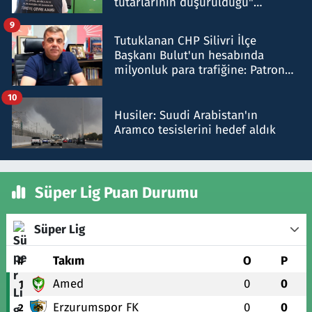
tutarlarının düşürüldüğü"
iddiasını yalanladı
9
Tutuklanan CHP Silivri İlçe
Başkanı Bulut'un hesabında
milyonluk para trafiğine: Patron
talimat verdi, ben gönderdim
10
Husiler: Suudi Arabistan'ın
Aramco tesislerini hedef aldık
Süper Lig Puan Durumu
Süper Lig
#
Takım
O
P
Amed
0
0
1
Erzurumspor FK
0
0
2