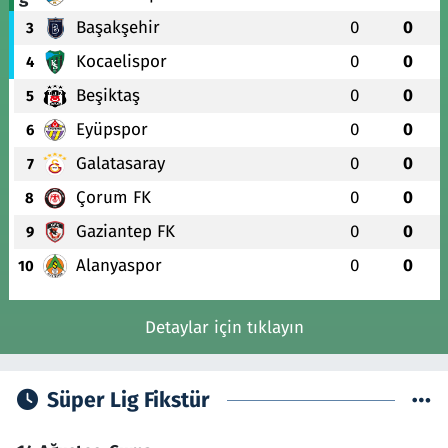
Başakşehir
0
0
3
Kocaelispor
0
0
4
Beşiktaş
0
0
5
Eyüpspor
0
0
6
Galatasaray
0
0
7
Çorum FK
0
0
8
Gaziantep FK
0
0
9
Alanyaspor
0
0
10
Detaylar için tıklayın
Süper Lig Fikstür