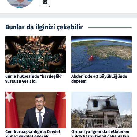
Bunlar da ilginizi çekebilir
Cuma hutbesinde "kardeşlik"
Akdeniz'de 4,1 büyüklüğünde
vurgusu yer aldı
deprem
Cumhurbaşkanlığına Cevdet
Orman yangınından etkilenen
Yılmaz vekalet edecek
5 ilde hasar tespit çalışmaları