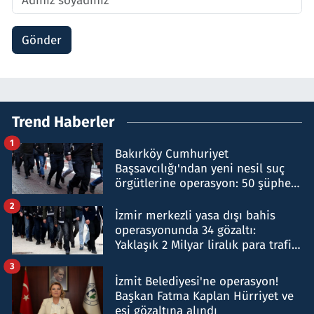
Gönder
Trend Haberler
1
Bakırköy Cumhuriyet
Başsavcılığı'ndan yeni nesil suç
örgütlerine operasyon: 50 şüpheli
hakkında gözaltı kararı
2
İzmir merkezli yasa dışı bahis
operasyonunda 34 gözaltı:
Yaklaşık 2 Milyar liralık para trafiği
tespit edildi
3
İzmit Belediyesi'ne operasyon!
Başkan Fatma Kaplan Hürriyet ve
eşi gözaltına alındı