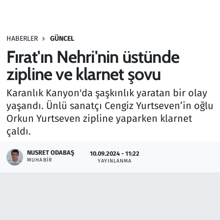
Gündem
HABERLER
GÜNCEL
Haber
Fırat'ın Nehri'nin üstünde
Kültür Sanat
zipline ve klarnet şovu
Karanlık Kanyon'da şaşkınlık yaratan bir olay
Kurumsal Haberler
yaşandı. Ünlü sanatçı Cengiz Yurtseven’in oğlu
Orkun Yurtseven zipline yaparken klarnet
Lezzet Durağı
çaldı.
Memur ve Kamu
NUSRET ODABAŞ
10.09.2024 - 11:22
MUHABIR
YAYINLANMA
Otomobil
Oyun
Ramazan