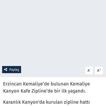
Resmi İlanlar
Rüya Tabirleri
Sağlık
Savunma Sanayi
Seçim 2023
Paylaş
-
+
A
A
Spor
Erzincan Kemaliye’de bulunan Kemaliye
Teknoloji ve Bilim
Kanyon Kafe Zipline’de bir ilk yaşandı.
Televizyon
Karanlık Kanyon'da kurulan zipline hattı