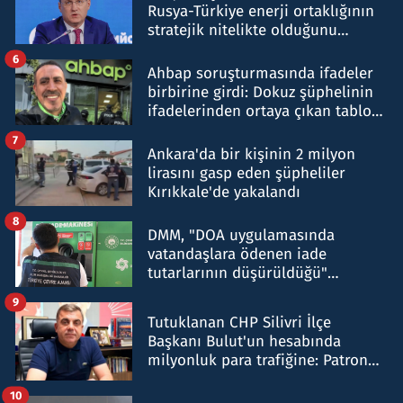
Rusya-Türkiye enerji ortaklığının
stratejik nitelikte olduğunu
belirtti
6
Ahbap soruşturmasında ifadeler
birbirine girdi: Dokuz şüphelinin
ifadelerinden ortaya çıkan tablo
şok etti
7
Ankara'da bir kişinin 2 milyon
lirasını gasp eden şüpheliler
Kırıkkale'de yakalandı
8
DMM, "DOA uygulamasında
vatandaşlara ödenen iade
tutarlarının düşürüldüğü"
iddiasını yalanladı
9
Tutuklanan CHP Silivri İlçe
Başkanı Bulut'un hesabında
milyonluk para trafiğine: Patron
talimat verdi, ben gönderdim
10