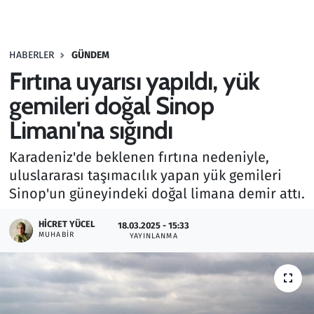
Gündem
HABERLER
GÜNDEM
Haber
Fırtına uyarısı yapıldı, yük
Kültür Sanat
gemileri doğal Sinop
Limanı'na sığındı
Kurumsal Haberler
Karadeniz'de beklenen fırtına nedeniyle,
Lezzet Durağı
uluslararası taşımacılık yapan yük gemileri
Sinop'un güneyindeki doğal limana demir attı.
Memur ve Kamu
HICRET YÜCEL
18.03.2025 - 15:33
MUHABIR
YAYINLANMA
Otomobil
Oyun
Ramazan