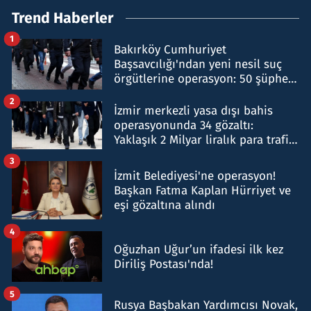
Trend Haberler
1
Bakırköy Cumhuriyet
Başsavcılığı'ndan yeni nesil suç
örgütlerine operasyon: 50 şüpheli
hakkında gözaltı kararı
2
İzmir merkezli yasa dışı bahis
operasyonunda 34 gözaltı:
Yaklaşık 2 Milyar liralık para trafiği
tespit edildi
3
İzmit Belediyesi'ne operasyon!
Başkan Fatma Kaplan Hürriyet ve
eşi gözaltına alındı
4
Oğuzhan Uğur’un ifadesi ilk kez
Diriliş Postası'nda!
5
Rusya Başbakan Yardımcısı Novak,