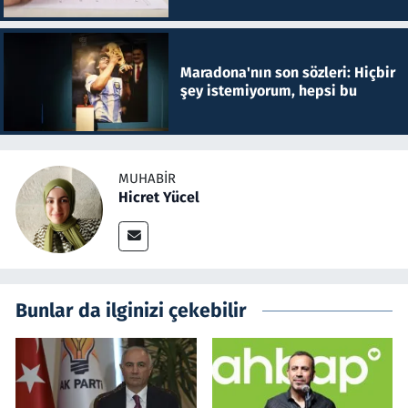
Maradona'nın son sözleri: Hiçbir
şey istemiyorum, hepsi bu
MUHABIR
Hicret Yücel
Bunlar da ilginizi çekebilir