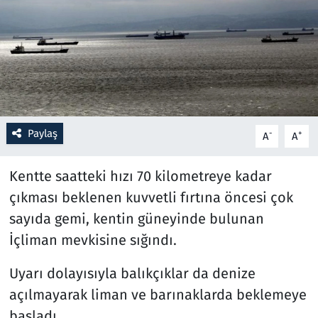
Resmi İlanlar
Rüya Tabirleri
Sağlık
Paylaş
-
+
A
A
Savunma Sanayi
Kentte saatteki hızı 70 kilometreye kadar
Seçim 2023
çıkması beklenen kuvvetli fırtına öncesi çok
Spor
sayıda gemi, kentin güneyinde bulunan
İçliman mevkisine sığındı.
Teknoloji ve Bilim
Uyarı dolayısıyla balıkçıklar da denize
Televizyon
açılmayarak liman ve barınaklarda beklemeye
başladı.