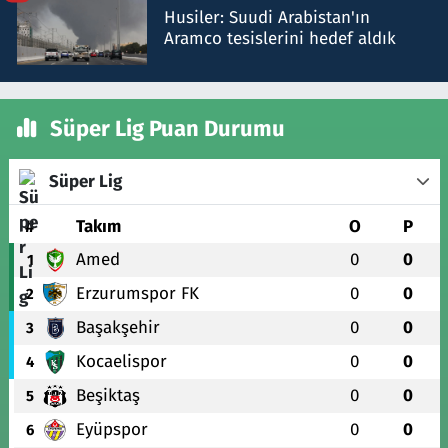
Husiler: Suudi Arabistan'ın
Aramco tesislerini hedef aldık
Süper Lig Puan Durumu
Süper Lig
#
Takım
O
P
Amed
0
0
1
Erzurumspor FK
0
0
2
Başakşehir
0
0
3
Kocaelispor
0
0
4
Beşiktaş
0
0
5
Eyüpspor
0
0
6