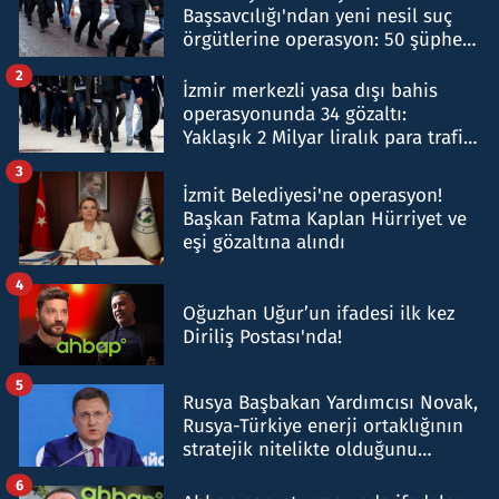
Başsavcılığı'ndan yeni nesil suç
örgütlerine operasyon: 50 şüpheli
hakkında gözaltı kararı
2
İzmir merkezli yasa dışı bahis
operasyonunda 34 gözaltı:
Yaklaşık 2 Milyar liralık para trafiği
tespit edildi
3
İzmit Belediyesi'ne operasyon!
Başkan Fatma Kaplan Hürriyet ve
eşi gözaltına alındı
4
Oğuzhan Uğur’un ifadesi ilk kez
Diriliş Postası'nda!
5
Rusya Başbakan Yardımcısı Novak,
Rusya-Türkiye enerji ortaklığının
stratejik nitelikte olduğunu
belirtti
6