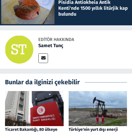
Pisidia Antiokheia Antik
Kenti'nde 1500 yıllık litürjik kap
bulundu
EDITÖR HAKKINDA
Samet Tunç
Bunlar da ilginizi çekebilir
Ticaret Bakanlığı, 80 ülkeye
Türkiye'nin yurt dışı enerji