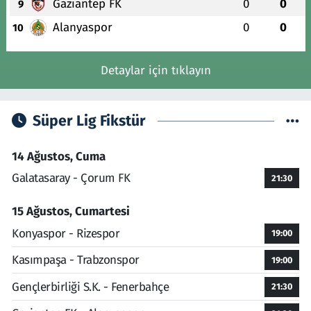
Gaziantep FK
0
0
9
Alanyaspor
0
0
10
Detaylar için tıklayın
Süper Lig Fikstür
14 Ağustos, Cuma
Galatasaray - Çorum FK
21:30
15 Ağustos, Cumartesi
Konyaspor - Rizespor
19:00
Kasımpaşa - Trabzonspor
19:00
Gençlerbirliği S.K. - Fenerbahçe
21:30