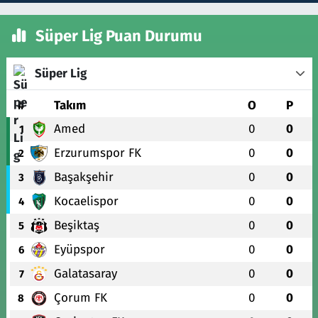
Süper Lig Puan Durumu
Süper Lig
#
Takım
O
P
Amed
0
0
1
Erzurumspor FK
0
0
2
Başakşehir
0
0
3
Kocaelispor
0
0
4
Beşiktaş
0
0
5
Eyüpspor
0
0
6
Galatasaray
0
0
7
Çorum FK
0
0
8