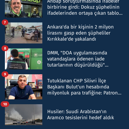
Ahbap soruşturmasında ifadeler
birbirine girdi: Dokuz şüphelinin
ifadelerinden ortaya çıkan tablo
şok etti
7
Ankara'da bir kişinin 2 milyon
lirasını gasp eden şüpheliler
Kırıkkale'de yakalandı
8
DMM, "DOA uygulamasında
vatandaşlara ödenen iade
tutarlarının düşürüldüğü"
iddiasını yalanladı
9
Tutuklanan CHP Silivri İlçe
Başkanı Bulut'un hesabında
milyonluk para trafiğine: Patron
talimat verdi, ben gönderdim
10
Husiler: Suudi Arabistan'ın
Aramco tesislerini hedef aldık