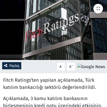
Resmi İlanlar
Rüya Tabirleri
Sağlık
Savunma Sanayi
Seçim 2023
Paylaş
-
+
A
A
Spor
Fitch Ratings'ten yapılan açıklamada, Türk
Teknoloji ve Bilim
katılım bankacılığı sektörü değerlendirildi.
Televizyon
Açıklamada, 3 kamu katılım bankasının
birleşmesinin kredi notu üzerindeki etkisinin,