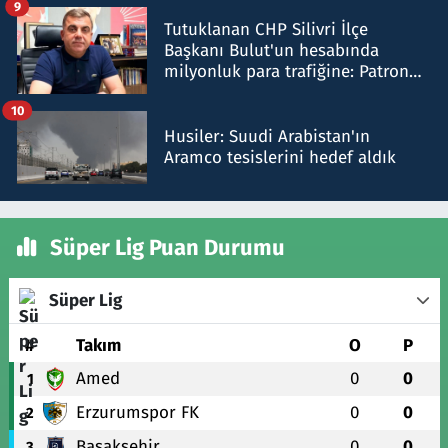
9
Tutuklanan CHP Silivri İlçe
Başkanı Bulut'un hesabında
milyonluk para trafiğine: Patron
talimat verdi, ben gönderdim
10
Husiler: Suudi Arabistan'ın
Aramco tesislerini hedef aldık
Süper Lig Puan Durumu
Süper Lig
#
Takım
O
P
Amed
0
0
1
Erzurumspor FK
0
0
2
Başakşehir
0
0
3