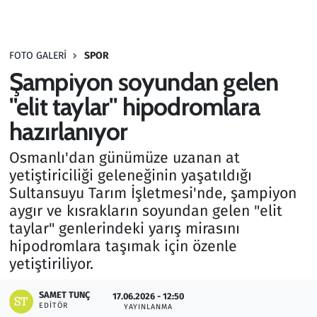
Gündem
FOTO GALERI
SPOR
Haber
Şampiyon soyundan gelen
Kültür Sanat
"elit taylar" hipodromlara
hazırlanıyor
Kurumsal Haberler
Osmanlı'dan günümüze uzanan at
Lezzet Durağı
yetiştiriciliği geleneğinin yaşatıldığı
Sultansuyu Tarım İşletmesi'nde, şampiyon
Memur ve Kamu
aygır ve kısrakların soyundan gelen "elit
taylar" genlerindeki yarış mirasını
Otomobil
hipodromlara taşımak için özenle
yetiştiriliyor.
Oyun
SAMET TUNÇ
17.06.2026 - 12:50
EDITÖR
YAYINLANMA
Ramazan