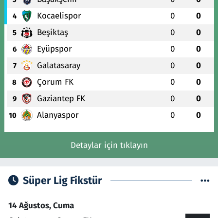
Kocaelispor
0
0
4
Beşiktaş
0
0
5
Eyüpspor
0
0
6
Galatasaray
0
0
7
Çorum FK
0
0
8
Gaziantep FK
0
0
9
Alanyaspor
0
0
10
Detaylar için tıklayın
Süper Lig Fikstür
14 Ağustos, Cuma