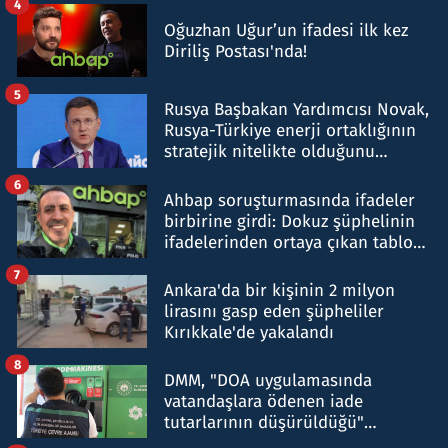
4
Oğuzhan Uğur’un ifadesi ilk kez
Diriliş Postası'nda!
5
Rusya Başbakan Yardımcısı Novak,
Rusya-Türkiye enerji ortaklığının
stratejik nitelikte olduğunu
belirtti
6
Ahbap soruşturmasında ifadeler
birbirine girdi: Dokuz şüphelinin
ifadelerinden ortaya çıkan tablo
şok etti
7
Ankara'da bir kişinin 2 milyon
lirasını gasp eden şüpheliler
Kırıkkale'de yakalandı
8
DMM, "DOA uygulamasında
vatandaşlara ödenen iade
tutarlarının düşürüldüğü"
iddiasını yalanladı