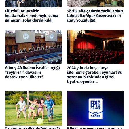
Filistinliler İsrail'in
Yörük aile çadırda tarihi anları
kısıtlamaları nedeniyle cuma
takip etti: Alper Gezeravcı'nın
namazını sokaklarda kıldı
uzay yolculuğu!
Güney Afrika'nın İsrail'e açtığı
2024 yılında koşa koşa
"soykırım" davasını
izlemeniz gereken oyunlar! Bu
destekleyen ülkeler!
sezonun birbirinden güzel
tiyatro oyunları...
Tabletler, akıllı telefonlar rafa
Bilgisayar oyunu oynayanlara