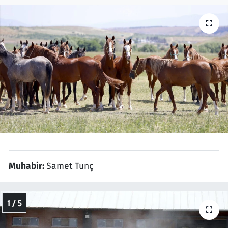
Resmi İlanlar
Rüya Tabirleri
Sağlık
Savunma Sanayi
Seçim 2023
Spor
Muhabir:
Samet Tunç
Teknoloji ve Bilim
1 / 5
Televizyon