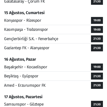
Galatasaray - Çorum FK
21:30
15 Ağustos, Cumartesi
Konyaspor - Rizespor
19:00
Kasımpaşa - Trabzonspor
19:00
Gençlerbirliği S.K. - Fenerbahçe
21:30
Gaziantep FK - Alanyaspor
21:30
16 Ağustos, Pazar
Başakşehir - Kocaelispor
19:00
Beşiktaş - Eyüpspor
21:30
Amed - Erzurumspor FK
21:30
17 Ağustos, Pazartesi
Samsunspor - Göztepe
21:30