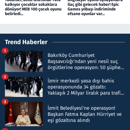
kalkıyor çocuklar sokaklara
ilaç gibi gelecek haber! Epic
dönüyor! MEB 100 çocuk oyunu
Games yılbaşı indiriminde
belirledi...
efsane oyunlar var...
Trend Haberler
1
Bakırköy Cumhuriyet
Başsavcılığı'ndan yeni nesil suç
örgütlerine operasyon: 50 şüpheli
hakkında gözaltı kararı
2
İzmir merkezli yasa dışı bahis
operasyonunda 34 gözaltı:
Yaklaşık 2 Milyar liralık para trafiği
tespit edildi
3
İzmit Belediyesi'ne operasyon!
Başkan Fatma Kaplan Hürriyet ve
eşi gözaltına alındı