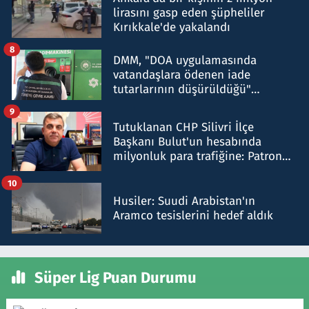
lirasını gasp eden şüpheliler
Kırıkkale'de yakalandı
8
DMM, "DOA uygulamasında
vatandaşlara ödenen iade
tutarlarının düşürüldüğü"
iddiasını yalanladı
9
Tutuklanan CHP Silivri İlçe
Başkanı Bulut'un hesabında
milyonluk para trafiğine: Patron
talimat verdi, ben gönderdim
10
Husiler: Suudi Arabistan'ın
Aramco tesislerini hedef aldık
Süper Lig Puan Durumu