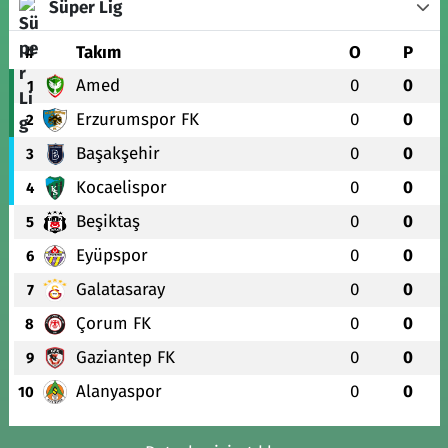
Süper Lig
#
Takım
O
P
Amed
0
0
1
Erzurumspor FK
0
0
2
Başakşehir
0
0
3
Kocaelispor
0
0
4
Beşiktaş
0
0
5
Eyüpspor
0
0
6
Galatasaray
0
0
7
Çorum FK
0
0
8
Gaziantep FK
0
0
9
Alanyaspor
0
0
10