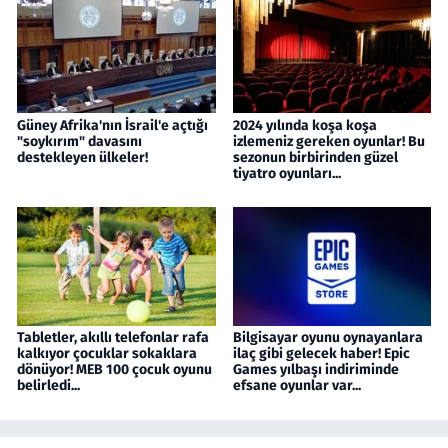
Güney Afrika'nın İsrail'e açtığı
2024 yılında koşa koşa
"soykırım" davasını
izlemeniz gereken oyunlar! Bu
destekleyen ülkeler!
sezonun birbirinden güzel
tiyatro oyunları...
Tabletler, akıllı telefonlar rafa
Bilgisayar oyunu oynayanlara
kalkıyor çocuklar sokaklara
ilaç gibi gelecek haber! Epic
dönüyor! MEB 100 çocuk oyunu
Games yılbaşı indiriminde
belirledi...
efsane oyunlar var...