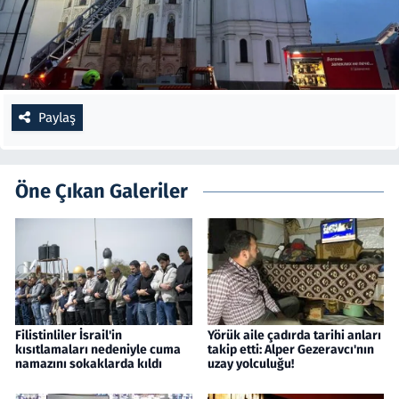
Paylaş
Öne Çıkan Galeriler
Filistinliler İsrail'in
Yörük aile çadırda tarihi anları
kısıtlamaları nedeniyle cuma
takip etti: Alper Gezeravcı'nın
namazını sokaklarda kıldı
uzay yolculuğu!