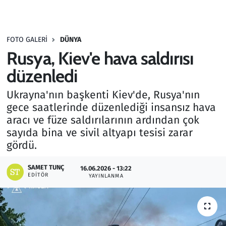
Gündem
FOTO GALERI
DÜNYA
Haber
Rusya, Kiev'e hava saldırısı
Kültür Sanat
düzenledi
Ukrayna'nın başkenti Kiev'de, Rusya'nın
Kurumsal Haberler
gece saatlerinde düzenlediği insansız hava
aracı ve füze saldırılarının ardından çok
Lezzet Durağı
sayıda bina ve sivil altyapı tesisi zarar
gördü.
Memur ve Kamu
SAMET TUNÇ
16.06.2026 - 13:22
Otomobil
EDITÖR
YAYINLANMA
Oyun
Ramazan