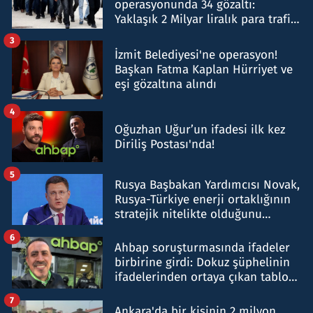
operasyonunda 34 gözaltı:
Yaklaşık 2 Milyar liralık para trafiği
tespit edildi
3
İzmit Belediyesi'ne operasyon!
Başkan Fatma Kaplan Hürriyet ve
eşi gözaltına alındı
4
Oğuzhan Uğur’un ifadesi ilk kez
Diriliş Postası'nda!
5
Rusya Başbakan Yardımcısı Novak,
Rusya-Türkiye enerji ortaklığının
stratejik nitelikte olduğunu
belirtti
6
Ahbap soruşturmasında ifadeler
birbirine girdi: Dokuz şüphelinin
ifadelerinden ortaya çıkan tablo
şok etti
7
Ankara'da bir kişinin 2 milyon