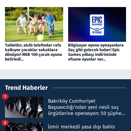
Tabletler, akıllı telefonlar rafa
Bilgisayar oyunu oynayanlara
kalkıyor çocuklar sokaklara
ilaç gibi gelecek haber! Epic
dönüyor! MEB 100 çocuk oyunu
Games yılbaşı indiriminde
belirledi...
efsane oyunlar var...
Trend Haberler
1
Bakırköy Cumhuriyet
Başsavcılığı'ndan yeni nesil suç
örgütlerine operasyon: 50 şüpheli
hakkında gözaltı kararı
2
İzmir merkezli yasa dışı bahis