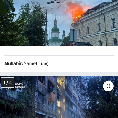
Resmi İlanlar
Rüya Tabirleri
Sağlık
Savunma Sanayi
Muhabir:
Samet Tunç
Seçim 2023
Spor
1 / 4
Teknoloji ve Bilim
Televizyon