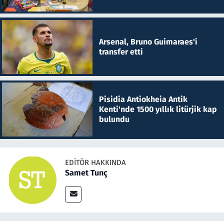
Arsenal, Bruno Guimaraes'i
transfer etti
Pisidia Antiokheia Antik
Kenti'nde 1500 yıllık litürjik kap
bulundu
EDITÖR HAKKINDA
Samet Tunç