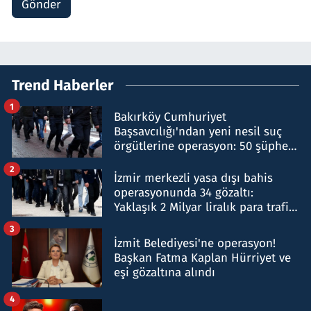
Gönder
Trend Haberler
1
Bakırköy Cumhuriyet
Başsavcılığı'ndan yeni nesil suç
örgütlerine operasyon: 50 şüpheli
hakkında gözaltı kararı
2
İzmir merkezli yasa dışı bahis
operasyonunda 34 gözaltı:
Yaklaşık 2 Milyar liralık para trafiği
tespit edildi
3
İzmit Belediyesi'ne operasyon!
Başkan Fatma Kaplan Hürriyet ve
eşi gözaltına alındı
4