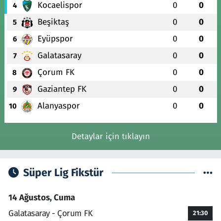
Kocaelispor
0
0
4
Beşiktaş
0
0
5
Eyüpspor
0
0
6
Galatasaray
0
0
7
Çorum FK
0
0
8
Gaziantep FK
0
0
9
Alanyaspor
0
0
10
Detaylar için tıklayın
Süper Lig Fikstür
14 Ağustos, Cuma
Galatasaray - Çorum FK
21:30