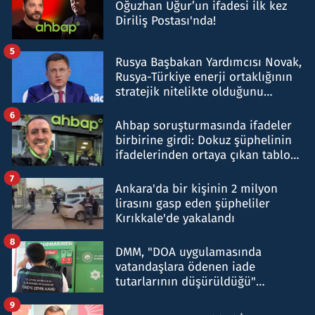
Oğuzhan Uğur’un ifadesi ilk kez
Diriliş Postası'nda!
5
Rusya Başbakan Yardımcısı Novak,
Rusya-Türkiye enerji ortaklığının
stratejik nitelikte olduğunu
belirtti
6
Ahbap soruşturmasında ifadeler
birbirine girdi: Dokuz şüphelinin
ifadelerinden ortaya çıkan tablo
şok etti
7
Ankara'da bir kişinin 2 milyon
lirasını gasp eden şüpheliler
Kırıkkale'de yakalandı
8
DMM, "DOA uygulamasında
vatandaşlara ödenen iade
tutarlarının düşürüldüğü"
iddiasını yalanladı
9