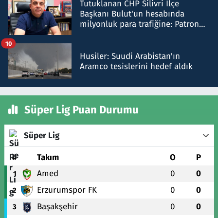
Tutuklanan CHP Silivri İlçe
Başkanı Bulut'un hesabında
milyonluk para trafiğine: Patron
talimat verdi, ben gönderdim
10
Husiler: Suudi Arabistan'ın
Aramco tesislerini hedef aldık
Süper Lig Puan Durumu
Süper Lig
#
Takım
O
P
Amed
0
0
1
Erzurumspor FK
0
0
2
Başakşehir
0
0
3