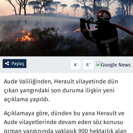
Resmi İlanlar
Rüya Tabirleri
Sağlık
Savunma Sanayi
Paylaş
-
+
A
A
Seçim 2023
Aude Valiliğinden, Herault vilayetinde dün
Spor
çıkan yangındaki son duruma ilişkin yeni
açıklama yapıldı.
Teknoloji ve Bilim
Açıklamaya göre, dünden bu yana Herault ve
Televizyon
Aude vilayetlerinde devam eden söz konusu
orman yangınında yaklaşık 900 hektarlık alan