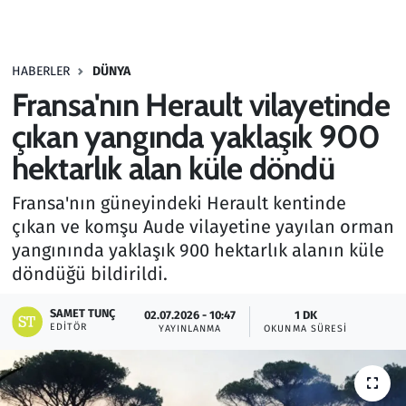
Gündem
HABERLER
DÜNYA
Haber
Fransa'nın Herault vilayetinde
Kültür Sanat
çıkan yangında yaklaşık 900
hektarlık alan küle döndü
Kurumsal Haberler
Fransa'nın güneyindeki Herault kentinde
Lezzet Durağı
çıkan ve komşu Aude vilayetine yayılan orman
yangınında yaklaşık 900 hektarlık alanın küle
Memur ve Kamu
döndüğü bildirildi.
Otomobil
SAMET TUNÇ
02.07.2026 - 10:47
1 DK
EDITÖR
YAYINLANMA
OKUNMA SÜRESI
Oyun
Ramazan