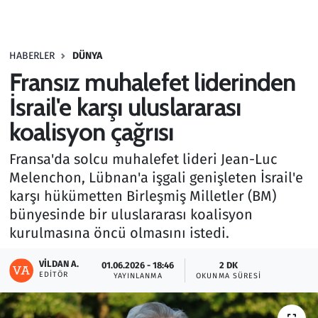
Gündem
HABERLER
DÜNYA
Haber
Fransız muhalefet liderinden
Kültür Sanat
İsrail'e karşı uluslararası
koalisyon çağrısı
Kurumsal Haberler
Fransa'da solcu muhalefet lideri Jean-Luc
Lezzet Durağı
Melenchon, Lübnan'a işgali genişleten İsrail'e
karşı hükümetten Birleşmiş Milletler (BM)
Memur ve Kamu
bünyesinde bir uluslararası koalisyon
kurulmasına öncü olmasını istedi.
Otomobil
VILDAN A.
01.06.2026 - 18:46
2 DK
EDITÖR
Oyun
YAYINLANMA
OKUNMA SÜRESI
Ramazan