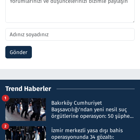
Gönder
Trend Haberler
1
Bakırköy Cumhuriyet
Başsavcılığı'ndan yeni nesil suç
örgütlerine operasyon: 50 şüpheli
hakkında gözaltı kararı
2
İzmir merkezli yasa dışı bahis
operasyonunda 34 gözaltı: