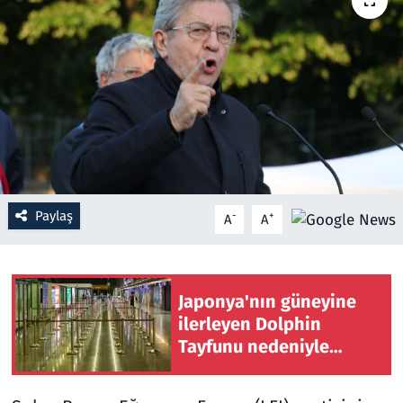
Resmi İlanlar
Rüya Tabirleri
Sağlık
Savunma Sanayi
Paylaş
-
+
A
A
Seçim 2023
Spor
Japonya'nın güneyine
Teknoloji ve Bilim
ilerleyen Dolphin
Tayfunu nedeniyle
Televizyon
Okinava'daki Naha
Havaalanı kapatıldı