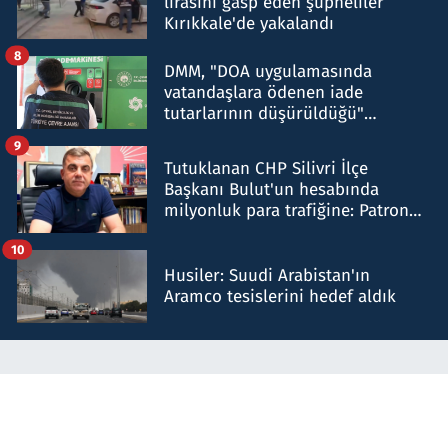
lirasını gasp eden şüpheliler
Kırıkkale'de yakalandı
8
DMM, "DOA uygulamasında
vatandaşlara ödenen iade
tutarlarının düşürüldüğü"
iddiasını yalanladı
9
Tutuklanan CHP Silivri İlçe
Başkanı Bulut'un hesabında
milyonluk para trafiğine: Patron
talimat verdi, ben gönderdim
10
Husiler: Suudi Arabistan'ın
Aramco tesislerini hedef aldık