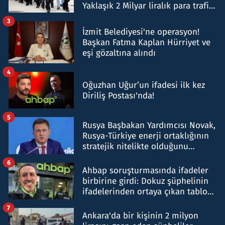
Yaklaşık 2 Milyar liralık para trafiği
tespit edildi
3
İzmit Belediyesi'ne operasyon!
Başkan Fatma Kaplan Hürriyet ve
eşi gözaltına alındı
4
Oğuzhan Uğur’un ifadesi ilk kez
Diriliş Postası'nda!
5
Rusya Başbakan Yardımcısı Novak,
Rusya-Türkiye enerji ortaklığının
stratejik nitelikte olduğunu
belirtti
6
Ahbap soruşturmasında ifadeler
birbirine girdi: Dokuz şüphelinin
ifadelerinden ortaya çıkan tablo
şok etti
7
Ankara'da bir kişinin 2 milyon