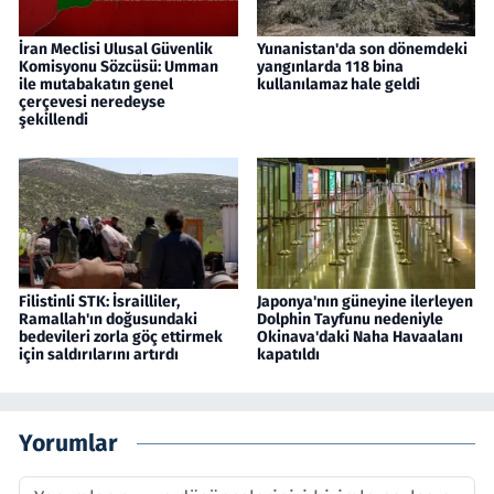
İran Meclisi Ulusal Güvenlik
Yunanistan'da son dönemdeki
Komisyonu Sözcüsü: Umman
yangınlarda 118 bina
ile mutabakatın genel
kullanılamaz hale geldi
çerçevesi neredeyse
şekillendi
Filistinli STK: İsrailliler,
Japonya'nın güneyine ilerleyen
Ramallah'ın doğusundaki
Dolphin Tayfunu nedeniyle
bedevileri zorla göç ettirmek
Okinava'daki Naha Havaalanı
için saldırılarını artırdı
kapatıldı
Yorumlar