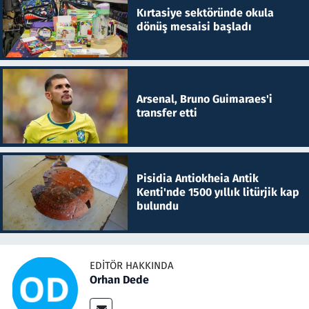
Kırtasiye sektöründe okula
dönüş mesaisi başladı
Arsenal, Bruno Guimaraes'i
transfer etti
Pisidia Antiokheia Antik
Kenti'nde 1500 yıllık litürjik kap
bulundu
EDITÖR HAKKINDA
Orhan Dede