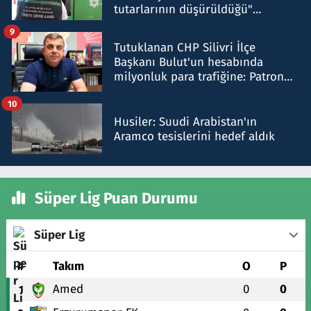
tutarlarının düşürüldüğü"
iddiasını yalanladı
9
Tutuklanan CHP Silivri İlçe
Başkanı Bulut'un hesabında
milyonluk para trafiğine: Patron
talimat verdi, ben gönderdim
10
Husiler: Suudi Arabistan'ın
Aramco tesislerini hedef aldık
Süper Lig Puan Durumu
Süper Lig
#
Takım
O
P
Amed
0
0
1