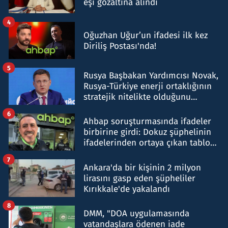
eşi gözaltına alındı
4
Oğuzhan Uğur’un ifadesi ilk kez
Diriliş Postası'nda!
5
Rusya Başbakan Yardımcısı Novak,
Rusya-Türkiye enerji ortaklığının
stratejik nitelikte olduğunu
belirtti
6
Ahbap soruşturmasında ifadeler
birbirine girdi: Dokuz şüphelinin
ifadelerinden ortaya çıkan tablo
şok etti
7
Ankara'da bir kişinin 2 milyon
lirasını gasp eden şüpheliler
Kırıkkale'de yakalandı
8
DMM, "DOA uygulamasında
vatandaşlara ödenen iade