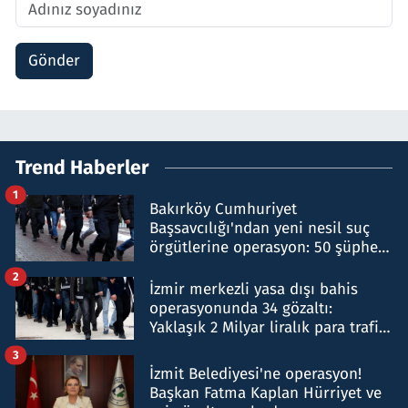
Gönder
Trend Haberler
1
Bakırköy Cumhuriyet
Başsavcılığı'ndan yeni nesil suç
örgütlerine operasyon: 50 şüpheli
hakkında gözaltı kararı
2
İzmir merkezli yasa dışı bahis
operasyonunda 34 gözaltı:
Yaklaşık 2 Milyar liralık para trafiği
tespit edildi
3
İzmit Belediyesi'ne operasyon!
Başkan Fatma Kaplan Hürriyet ve