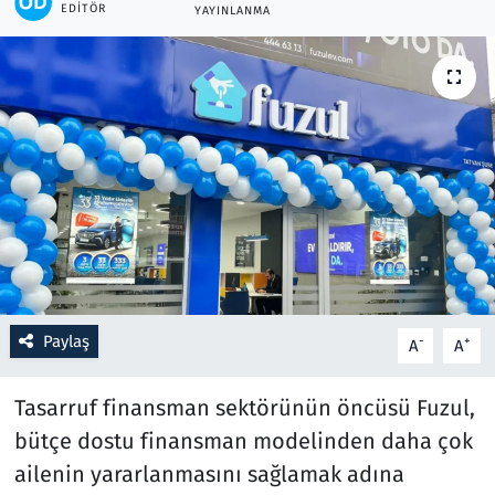
EDITÖR
YAYINLANMA
Resmi İlanlar
Rüya Tabirleri
Sağlık
Savunma Sanayi
Seçim 2023
Spor
Paylaş
-
+
A
A
Teknoloji ve Bilim
Tasarruf finansman sektörünün öncüsü Fuzul,
bütçe dostu finansman modelinden daha çok
Televizyon
ailenin yararlanmasını sağlamak adına