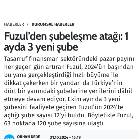
Gündem
HABERLER
KURUMSAL HABERLER
Haber
Fuzul’den şubeleşme atağı: 1
Kültür Sanat
ayda 3 yeni şube
Tasarruf finansman sektöründeki pazar payını
Kurumsal Haberler
her geçen gün artıran Fuzul, 2024’ün başından
bu yana gerçekleştirdiği hızlı büyüme ile
Lezzet Durağı
dikkat çekerken bir yandan da Türkiye’nin
Memur ve Kamu
dört bir yanındaki şubelerine yenilerini dâhil
etmeye devam ediyor. Ekim ayında 3 yeni
Otomobil
şubesini faaliyete geçiren Fuzul’ün 2024’te
açtığı şube sayısı 12’yi buldu. Böylelikle Fuzul,
Oyun
63 noktada 120 şube sayısına ulaştı.
ORHAN DEDE
Ramazan
31.10.2024 - 15:19