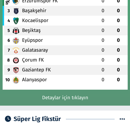
Erzurumspor FK
0
0
2
Başakşehir
0
0
3
Kocaelispor
0
0
4
Beşiktaş
0
0
5
Eyüpspor
0
0
6
Galatasaray
0
0
7
Çorum FK
0
0
8
Gaziantep FK
0
0
9
Alanyaspor
0
0
10
Detaylar için tıklayın
Süper Lig Fikstür