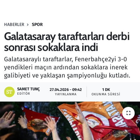
Gündem
HABERLER
SPOR
Haber
Galatasaray taraftarları derbi
Kültür Sanat
sonrası sokaklara indi
Galatasaraylı taraftarlar, Fenerbahçe2yi 3-0
Kurumsal Haberler
yendikleri maçın ardından sokaklara inerek
galibiyeti ve yaklaşan şampiyonluğu kutladı.
Lezzet Durağı
SAMET TUNÇ
27.04.2026 - 09:42
1 DK
Memur ve Kamu
EDITÖR
YAYINLANMA
OKUNMA SÜRESI
Otomobil
Oyun
Ramazan