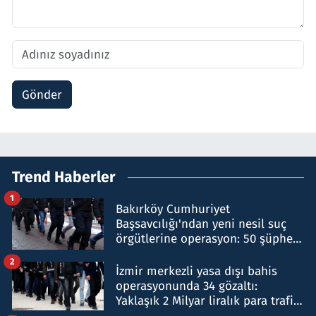
Gönder
Trend Haberler
1
Bakırköy Cumhuriyet
Başsavcılığı'ndan yeni nesil suç
örgütlerine operasyon: 50 şüpheli
hakkında gözaltı kararı
2
İzmir merkezli yasa dışı bahis
operasyonunda 34 gözaltı:
Yaklaşık 2 Milyar liralık para trafiği
tespit edildi