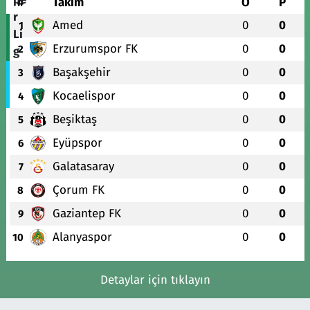
#
Takım
O
P
Amed
0
0
1
Erzurumspor FK
0
0
2
Başakşehir
0
0
3
Kocaelispor
0
0
4
Beşiktaş
0
0
5
Eyüpspor
0
0
6
Galatasaray
0
0
7
Çorum FK
0
0
8
Gaziantep FK
0
0
9
Alanyaspor
0
0
10
Detaylar için tıklayın