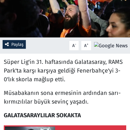
Resmi İlanlar
Rüya Tabirleri
Sağlık
Paylaş
-
+
A
A
Savunma Sanayi
Süper Lig'in 31. haftasında Galatasaray, RAMS
Park'ta karşı karşıya geldiği Fenerbahçe'yi 3-
Seçim 2023
0'lık skorla mağlup etti.
Spor
Müsabakanın sona ermesinin ardından sarı-
kırmızılılar büyük sevinç yaşadı.
Teknoloji ve Bilim
GALATASARAYLILAR SOKAKTA
Televizyon