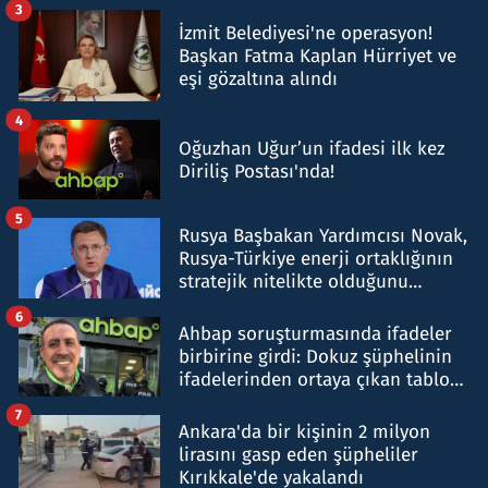
3
İzmit Belediyesi'ne operasyon!
Başkan Fatma Kaplan Hürriyet ve
eşi gözaltına alındı
4
Oğuzhan Uğur’un ifadesi ilk kez
Diriliş Postası'nda!
5
Rusya Başbakan Yardımcısı Novak,
Rusya-Türkiye enerji ortaklığının
stratejik nitelikte olduğunu
belirtti
6
Ahbap soruşturmasında ifadeler
birbirine girdi: Dokuz şüphelinin
ifadelerinden ortaya çıkan tablo
şok etti
7
Ankara'da bir kişinin 2 milyon
lirasını gasp eden şüpheliler
Kırıkkale'de yakalandı