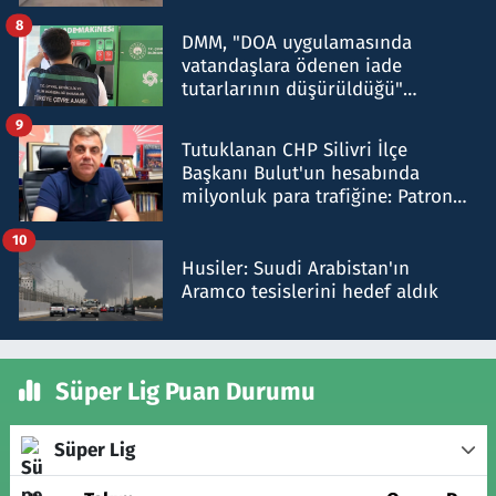
8
DMM, "DOA uygulamasında
vatandaşlara ödenen iade
tutarlarının düşürüldüğü"
iddiasını yalanladı
9
Tutuklanan CHP Silivri İlçe
Başkanı Bulut'un hesabında
milyonluk para trafiğine: Patron
talimat verdi, ben gönderdim
10
Husiler: Suudi Arabistan'ın
Aramco tesislerini hedef aldık
Süper Lig Puan Durumu
Süper Lig