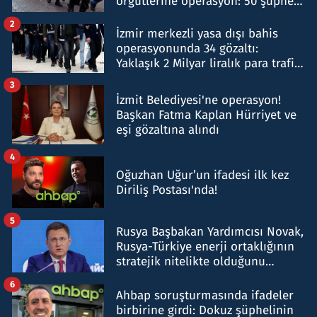
örgütlerine operasyon: 50 şüpheli
hakkında gözaltı kararı
2
İzmir merkezli yasa dışı bahis
operasyonunda 34 gözaltı:
Yaklaşık 2 Milyar liralık para trafiği
tespit edildi
3
İzmit Belediyesi'ne operasyon!
Başkan Fatma Kaplan Hürriyet ve
eşi gözaltına alındı
4
Oğuzhan Uğur’un ifadesi ilk kez
Diriliş Postası'nda!
5
Rusya Başbakan Yardımcısı Novak,
Rusya-Türkiye enerji ortaklığının
stratejik nitelikte olduğunu
belirtti
6
Ahbap soruşturmasında ifadeler
birbirine girdi: Dokuz şüphelinin