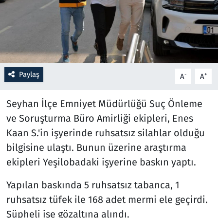
Resmi İlanlar
Rüya Tabirleri
Sağlık
Paylaş
-
+
A
A
Savunma Sanayi
Seyhan İlçe Emniyet Müdürlüğü Suç Önleme
ve Soruşturma Büro Amirliği ekipleri, Enes
Seçim 2023
Kaan S.'in işyerinde ruhsatsız silahlar olduğu
bilgisine ulaştı. Bunun üzerine araştırma
Spor
ekipleri Yeşilobadaki işyerine baskın yaptı.
Teknoloji ve Bilim
Yapılan baskında 5 ruhsatsız tabanca, 1
Televizyon
ruhsatsız tüfek ile 168 adet mermi ele geçirdi.
Şüpheli ise gözaltına alındı.