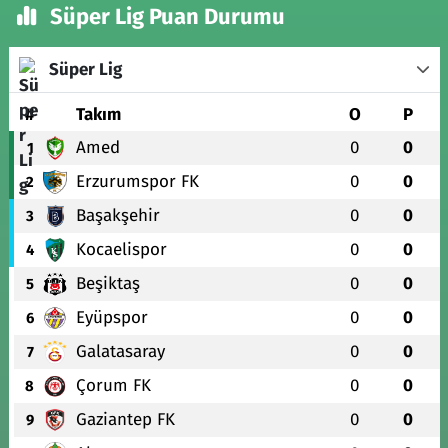
Süper Lig Puan Durumu
Süper Lig
#
Takım
O
P
Amed
0
0
1
Erzurumspor FK
0
0
2
Başakşehir
0
0
3
Kocaelispor
0
0
4
Beşiktaş
0
0
5
Eyüpspor
0
0
6
Galatasaray
0
0
7
Çorum FK
0
0
8
Gaziantep FK
0
0
9