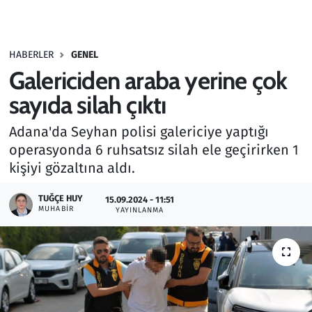
Gündem
HABERLER
GENEL
Haber
Galericiden araba yerine çok
Kültür Sanat
sayıda silah çıktı
Adana'da Seyhan polisi galericiye yaptığı
Kurumsal Haberler
operasyonda 6 ruhsatsız silah ele geçirirken 1
kişiyi gözaltına aldı.
Lezzet Durağı
TUĞÇE HUY
15.09.2024 - 11:51
Memur ve Kamu
MUHABIR
YAYINLANMA
Otomobil
Oyun
Ramazan