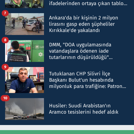
ifadelerinden ortaya çıkan tablo
şok etti
7
Ankara'da bir kişinin 2 milyon
lirasını gasp eden şüpheliler
Kırıkkale'de yakalandı
8
DMM, "DOA uygulamasında
vatandaşlara ödenen iade
tutarlarının düşürüldüğü"
iddiasını yalanladı
9
Tutuklanan CHP Silivri İlçe
Başkanı Bulut'un hesabında
milyonluk para trafiğine: Patron
talimat verdi, ben gönderdim
10
Husiler: Suudi Arabistan'ın
Aramco tesislerini hedef aldık