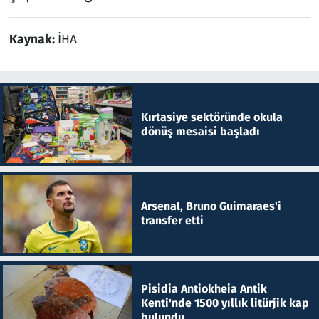
Kaynak:
İHA
Kırtasiye sektöründe okula
dönüş mesaisi başladı
Arsenal, Bruno Guimaraes'i
transfer etti
Pisidia Antiokheia Antik
Kenti'nde 1500 yıllık litürjik kap
bulundu