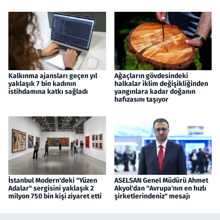
Kalkınma ajansları geçen yıl
Ağaçların gövdesindeki
yaklaşık 7 bin kadının
halkalar iklim değişikliğinden
istihdamına katkı sağladı
yangınlara kadar doğanın
hafızasını taşıyor
İstanbul Modern'deki "Yüzen
ASELSAN Genel Müdürü Ahmet
Adalar" sergisini yaklaşık 2
Akyol'dan "Avrupa'nın en hızlı
milyon 750 bin kişi ziyaret etti
şirketlerindeniz" mesajı