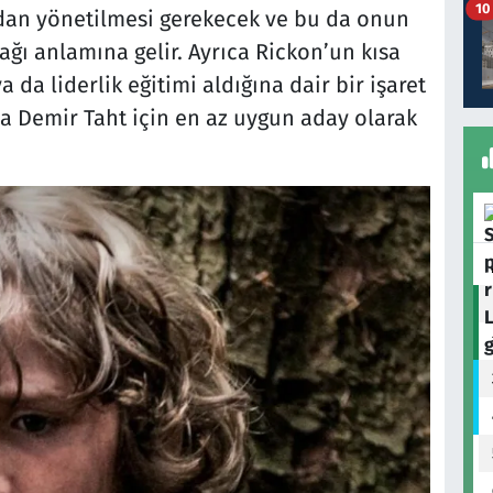
10
ndan yönetilmesi gerekecek ve bu da onun
ğı anlamına gelir. Ayrıca Rickon’un kısa
da liderlik eğitimi aldığına dair bir işaret
da Demir Taht için en az uygun aday olarak