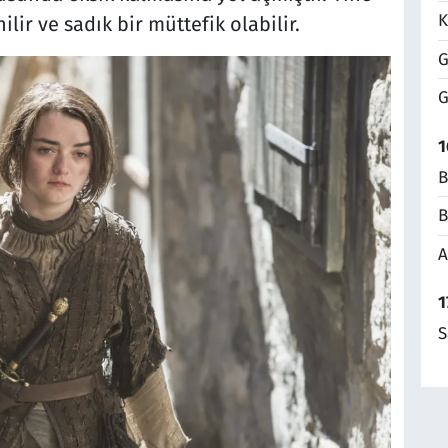
K
lir ve sadık bir müttefik olabilir.
G
G
1
B
B
A
1
S