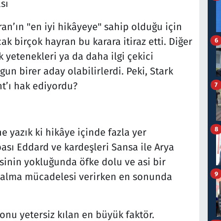
sı
ran’ın "en iyi hikâyeye" sahip olduğu için
ak birçok hayran bu karara itiraz etti. Diğer
6
lik yetenekleri ya da daha ilgi çekici
un birer aday olabilirlerdi. Peki, Stark
t’ı hak ediyordu?
7
8
e yazık ki hikâye içinde fazla yer
ası Eddard ve kardeşleri Sansa ile Arya
esinin yokluğunda öfke dolu ve asi bir
9
a kalma mücadelesi verirken en sonunda
onu yetersiz kılan en büyük faktör.