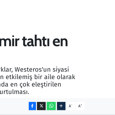
ir tahtı en
lar, Westeros'un siyasi
 etkilemiş bir aile olarak
onda en çok eleştirilen
urtulması.
-
+
A
A