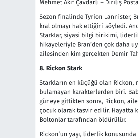
Mehmet Akif Çavdarlı – Diriliş Posta
Sezon finalinde Tyrion Lannister, B
kral olmayı hak ettiğini söyledi. Anc
Starklar, siyasi bilgi birikimi, lider
hikayeleriyle Bran’den çok daha uyg
ailesinden kim gerçekten Demir Tah
8. Rickon Stark
Starkların en küçüğü olan Rickon, n
bulamayan karakterlerden biri. Bab
güneye gittikten sonra, Rickon, ail
çocuk olarak tasvir edilir. Hayatt
Boltonlar tarafından öldürülür.
Rickon’un yaşı, liderlik konusunda 