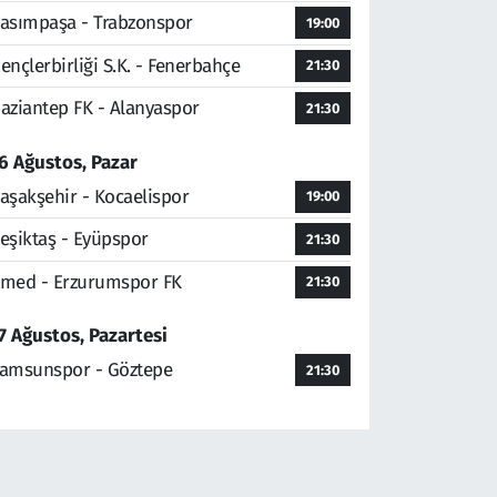
asımpaşa - Trabzonspor
19:00
ençlerbirliği S.K. - Fenerbahçe
21:30
aziantep FK - Alanyaspor
21:30
6 Ağustos, Pazar
aşakşehir - Kocaelispor
19:00
eşiktaş - Eyüpspor
21:30
med - Erzurumspor FK
21:30
7 Ağustos, Pazartesi
amsunspor - Göztepe
21:30