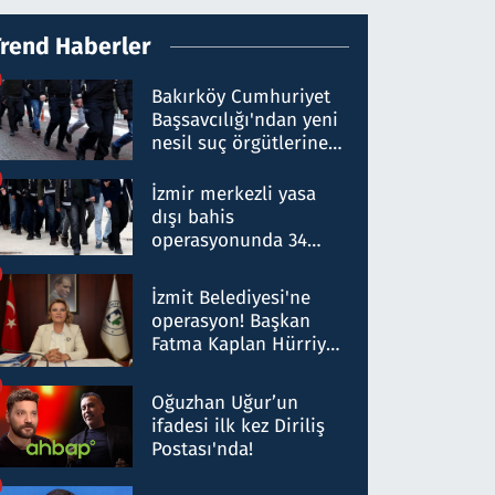
Trend Haberler
Bakırköy Cumhuriyet
Başsavcılığı'ndan yeni
nesil suç örgütlerine
operasyon: 50 şüpheli
hakkında gözaltı kararı
İzmir merkezli yasa
dışı bahis
operasyonunda 34
gözaltı: Yaklaşık 2
Milyar liralık para
İzmit Belediyesi'ne
trafiği tespit edildi
operasyon! Başkan
Fatma Kaplan Hürriyet
ve eşi gözaltına alındı
Oğuzhan Uğur’un
ifadesi ilk kez Diriliş
Postası'nda!