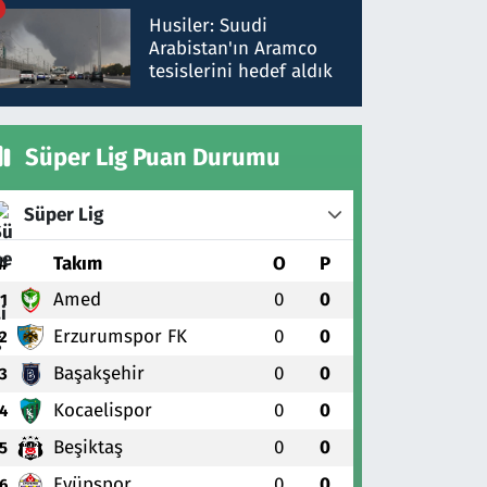
talimat verdi, ben
Husiler: Suudi
gönderdim
Arabistan'ın Aramco
tesislerini hedef aldık
Süper Lig Puan Durumu
Süper Lig
#
Takım
O
P
Amed
0
0
1
Erzurumspor FK
0
0
2
Başakşehir
0
0
3
Kocaelispor
0
0
4
Beşiktaş
0
0
5
Eyüpspor
0
0
6