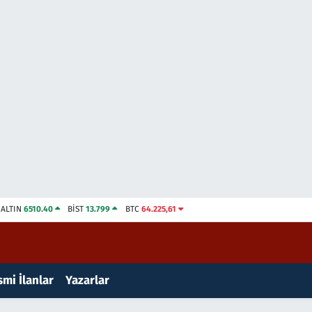
ALTIN
6510.40
BİST
13.799
BTC
64.225,61
mi İlanlar
Yazarlar