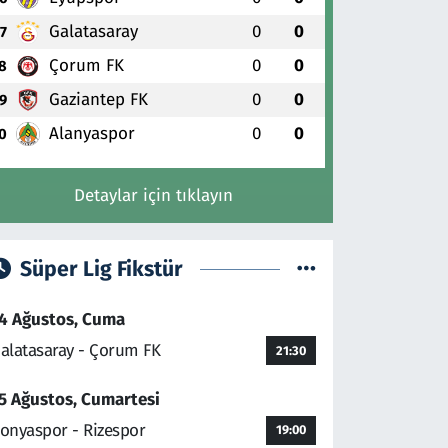
Galatasaray
0
0
7
Çorum FK
0
0
8
Gaziantep FK
0
0
9
Alanyaspor
0
0
0
Detaylar için tıklayın
Süper Lig Fikstür
4 Ağustos, Cuma
alatasaray - Çorum FK
21:30
5 Ağustos, Cumartesi
onyaspor - Rizespor
19:00