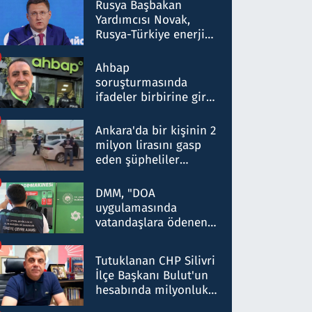
Rusya Başbakan
Yardımcısı Novak,
Rusya-Türkiye enerji
ortaklığının stratejik
nitelikte olduğunu
Ahbap
belirtti
soruşturmasında
ifadeler birbirine girdi:
Dokuz şüphelinin
ifadelerinden ortaya
Ankara'da bir kişinin 2
çıkan tablo şok etti
milyon lirasını gasp
eden şüpheliler
Kırıkkale'de yakalandı
DMM, "DOA
uygulamasında
vatandaşlara ödenen
iade tutarlarının
düşürüldüğü" iddiasını
Tutuklanan CHP Silivri
yalanladı
İlçe Başkanı Bulut'un
hesabında milyonluk
para trafiğine: Patron