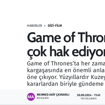
Resmi İlanlar
Rüya Tabirleri
HABERLER
DIZI-FILM
Game of Thron
Sağlık
çok hak ediyo
Savunma Sanayi
Seçim 2023
Game of Thrones’ta her zaman
kargaşasında en önemli anlar
Spor
öne çıkıyor. Yüzyıllardır Kuze
Teknoloji ve Bilim
kararlardan biriyle gündeme 
Televizyon
MEHMED AKIF ÇAVDARLI
30.09.2024 - 11:41
MUHABIR
YAYINLANMA