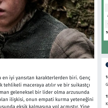
1
1
u en iyi yansıtan karakterlerden biri. Genç
k tehlikeli maceraya atılır ve bir suikastçı
G
 zaman geleneksel bir lider olma arzusunda
1
 olan ilişkisi, onun empati kurma yeteneğini
K
nusunda eksik kalmasına yol açmıştır. Yine