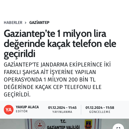
Gündem
HABERLER
GAZIANTEP
Haber
Gaziantep’te 1 milyon lira
Kültür Sanat
değerinde kaçak telefon ele
geçirildi
Kurumsal Haberler
GAZİANTEP'TE JANDARMA EKİPLERİNCE İKİ
Lezzet Durağı
FARKLI ŞAHSA AİT İŞYERİNE YAPILAN
OPERASYONDA 1 MİLYON 200 BİN TL
Memur ve Kamu
DEĞERİNDE KAÇAK CEP TELEFONU ELE
GEÇİRİLDİ.
Otomobil
YAKUP ALACA
01.12.2024 - 11:45
01.12.2024 - 11:58
EDITÖR
Oyun
YAYINLANMA
GÜNCELLEME
Ramazan