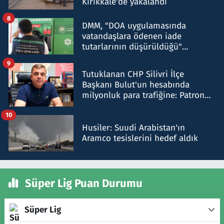
Kırıkkale'de yakalandı
8
DMM, "DOA uygulamasında
vatandaşlara ödenen iade
tutarlarının düşürüldüğü"
iddiasını yalanladı
9
Tutuklanan CHP Silivri İlçe
Başkanı Bulut'un hesabında
milyonluk para trafiğine: Patron
talimat verdi, ben gönderdim
10
Husiler: Suudi Arabistan'ın
Aramco tesislerini hedef aldık
Süper Lig Puan Durumu
Süper Lig