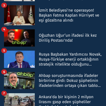
tespit edildi
3
İzmit Belediyesi'ne operasyon!
Başkan Fatma Kaplan Hürriyet ve
eşi gözaltına alındı
4
Oğuzhan Uğur’un ifadesi ilk kez
Diriliş Postası'nda!
5
Rusya Başbakan Yardımcısı Novak,
Rusya-Türkiye enerji ortaklığının
stratejik nitelikte olduğunu
belirtti
6
Ahbap soruşturmasında ifadeler
birbirine girdi: Dokuz şüphelinin
ifadelerinden ortaya çıkan tablo
şok etti
7
Ankara'da bir kişinin 2 milyon
lirasını gasp eden şüpheliler