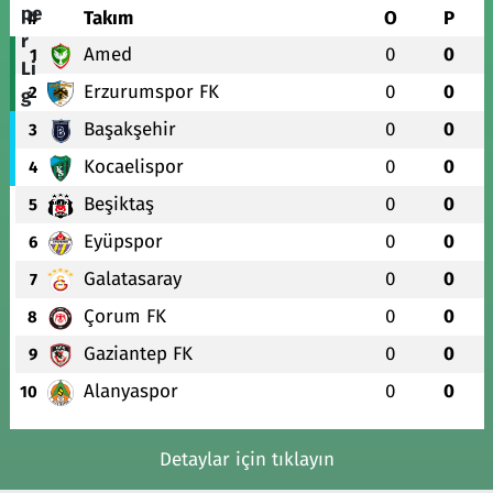
#
Takım
O
P
Amed
0
0
1
Erzurumspor FK
0
0
2
Başakşehir
0
0
3
Kocaelispor
0
0
4
Beşiktaş
0
0
5
Eyüpspor
0
0
6
Galatasaray
0
0
7
Çorum FK
0
0
8
Gaziantep FK
0
0
9
Alanyaspor
0
0
10
Detaylar için tıklayın