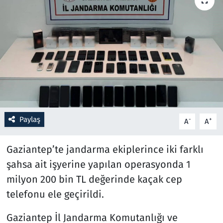
Resmi İlanlar
Rüya Tabirleri
Sağlık
Savunma Sanayi
Paylaş
-
+
A
A
Seçim 2023
Gaziantep’te jandarma ekiplerince iki farklı
Spor
şahsa ait işyerine yapılan operasyonda 1
Teknoloji ve Bilim
milyon 200 bin TL değerinde kaçak cep
telefonu ele geçirildi.
Televizyon
Gaziantep İl Jandarma Komutanlığı ve