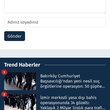
Gönder
Trend Haberler
1
Bakırköy Cumhuriyet
Başsavcılığı'ndan yeni nesil suç
örgütlerine operasyon: 50 şüpheli
hakkında gözaltı kararı
2
İzmir merkezli yasa dışı bahis
operasyonunda 34 gözaltı:
Yaklaşık 2 Milyar liralık para trafiği