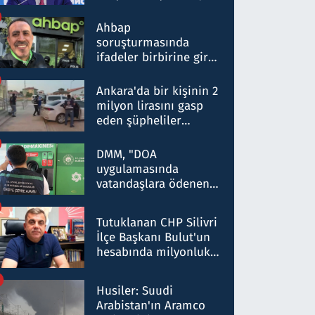
ortaklığının stratejik
nitelikte olduğunu
Ahbap
belirtti
soruşturmasında
ifadeler birbirine girdi:
Dokuz şüphelinin
ifadelerinden ortaya
Ankara'da bir kişinin 2
çıkan tablo şok etti
milyon lirasını gasp
eden şüpheliler
Kırıkkale'de yakalandı
DMM, "DOA
uygulamasında
vatandaşlara ödenen
iade tutarlarının
düşürüldüğü" iddiasını
Tutuklanan CHP Silivri
yalanladı
İlçe Başkanı Bulut'un
hesabında milyonluk
para trafiğine: Patron
talimat verdi, ben
Husiler: Suudi
gönderdim
Arabistan'ın Aramco