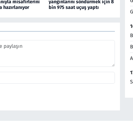
G
nıyla misafirlerini
yangınlarını söndürmek için 8
 hazırlanıyor
bin 975 saat uçuş yaptı
G
1
B
B
A
1
S