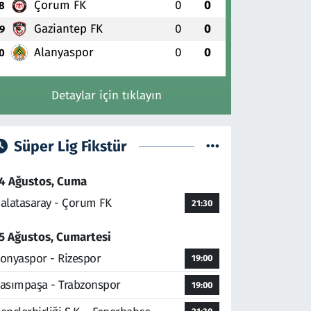
Çorum FK
0
0
8
Gaziantep FK
0
0
9
Alanyaspor
0
0
0
Detaylar için tıklayın
Süper Lig Fikstür
4 Ağustos, Cuma
alatasaray - Çorum FK
21:30
5 Ağustos, Cumartesi
onyaspor - Rizespor
19:00
asımpaşa - Trabzonspor
19:00