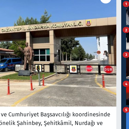
1
2
3
4
5
 ve Cumhuriyet Başsavcılığı koordinesinde
nelik Şahinbey, Şehitkâmil, Nurdağı ve