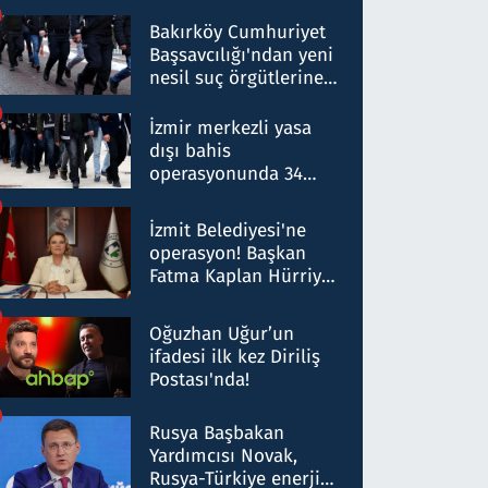
Bakırköy Cumhuriyet
Başsavcılığı'ndan yeni
nesil suç örgütlerine
operasyon: 50 şüpheli
hakkında gözaltı kararı
İzmir merkezli yasa
dışı bahis
operasyonunda 34
gözaltı: Yaklaşık 2
Milyar liralık para
İzmit Belediyesi'ne
trafiği tespit edildi
operasyon! Başkan
Fatma Kaplan Hürriyet
ve eşi gözaltına alındı
Oğuzhan Uğur’un
ifadesi ilk kez Diriliş
Postası'nda!
Rusya Başbakan
Yardımcısı Novak,
Rusya-Türkiye enerji