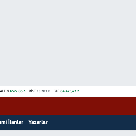
ALTIN
6527.85
BİST
13.703
BTC
64.475,47
mi İlanlar
Yazarlar