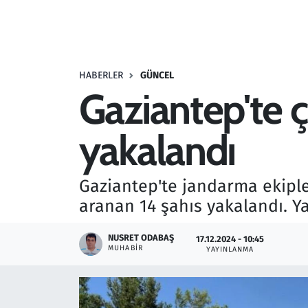
Resmi İlanlar
Rüya Tabirleri
HABERLER
GÜNCEL
Gaziantep'te ç
Sağlık
yakalandı
Savunma Sanayi
Seçim 2023
Gaziantep'te jandarma ekiple
aranan 14 şahıs yakalandı. Y
Spor
NUSRET ODABAŞ
17.12.2024 - 10:45
Teknoloji ve Bilim
MUHABIR
YAYINLANMA
Televizyon