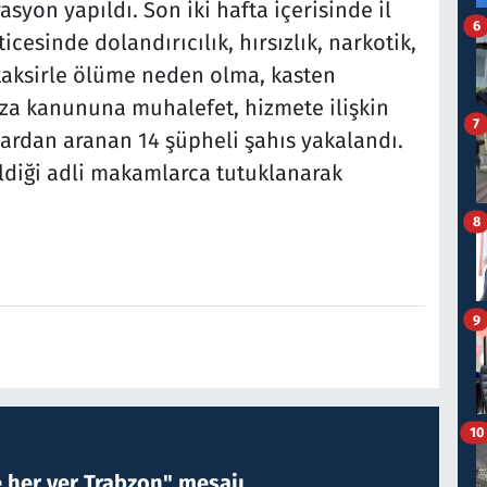
syon yapıldı. Son iki hafta içerisinde il
6
esinde dolandırıcılık, hırsızlık, narkotik,
 taksirle ölüme neden olma, kasten
eza kanununa muhalefet, hizmete ilişkin
7
lardan aranan 14 şüpheli şahıs yakalandı.
ldiği adli makamlarca tutuklanarak
8
9
10
e her yer Trabzon" mesajı