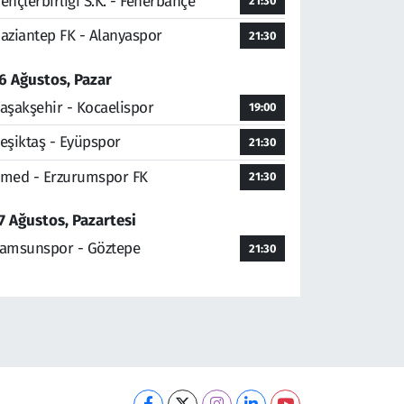
ençlerbirliği S.K. - Fenerbahçe
21:30
aziantep FK - Alanyaspor
21:30
6 Ağustos, Pazar
aşakşehir - Kocaelispor
19:00
eşiktaş - Eyüpspor
21:30
med - Erzurumspor FK
21:30
7 Ağustos, Pazartesi
amsunspor - Göztepe
21:30