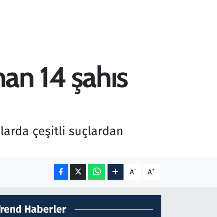
nan 14 şahıs
larda çeşitli suçlardan
-
+
A
A
Trend Haberler