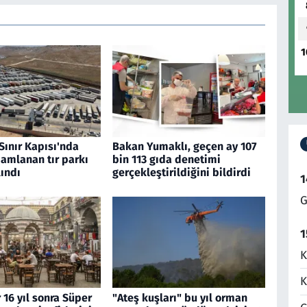
1
Sınır Kapısı'nda
Bakan Yumaklı, geçen ay 107
amlanan tır parkı
bin 113 gıda denetimi
ındı
gerçekleştirildiğini bildirdi
1
G
1
K
K
 16 yıl sonra Süper
"Ateş kuşları" bu yıl orman