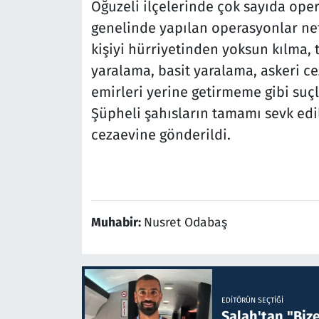
Oğuzeli ilçelerinde çok sayıda opera
genelinde yapılan operasyonlar netic
kişiyi hürriyetinden yoksun kılma,
yaralama, basit yaralama, askeri c
emirleri yerine getirmeme gibi suç
Şüpheli şahısların tamamı sevk edi
cezaevine gönderildi.
Muhabir:
Nusret Odabaş
EDITÖRÜN SEÇTIĞI
Salah'tan "Biz