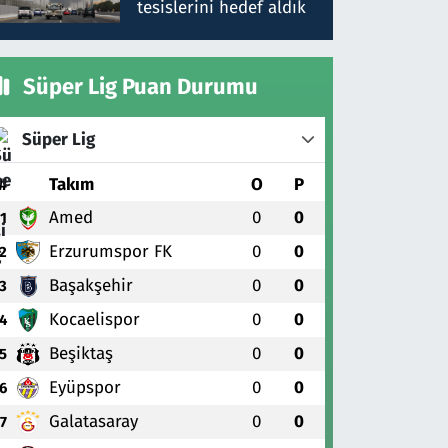
tesislerini hedef aldık
Süper Lig Puan Durumu
Süper Lig
#
Takım
O
P
Amed
0
0
1
Erzurumspor FK
0
0
2
Başakşehir
0
0
3
Kocaelispor
0
0
4
Beşiktaş
0
0
5
Eyüpspor
0
0
6
Galatasaray
0
0
7