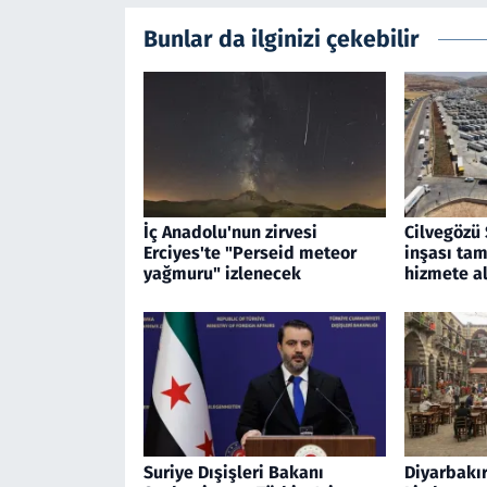
Bunlar da ilginizi çekebilir
İç Anadolu'nun zirvesi
Cilvegözü 
Erciyes'te "Perseid meteor
inşası tam
yağmuru" izlenecek
hizmete al
Suriye Dışişleri Bakanı
Diyarbakır