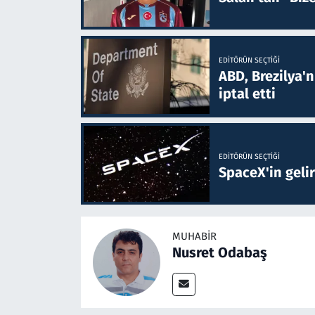
EDITÖRÜN SEÇTIĞI
ABD, Brezilya'
iptal etti
EDITÖRÜN SEÇTIĞI
SpaceX'in gelir
MUHABIR
Nusret Odabaş