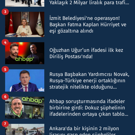
Yaklaşık 2 Milyar liralık para trafiği
tespit edildi
3
İzmit Belediyesi'ne operasyon!
Başkan Fatma Kaplan Hürriyet ve
eşi gözaltına alındı
4
Oğuzhan Uğur’un ifadesi ilk kez
Diriliş Postası'nda!
5
Rusya Başbakan Yardımcısı Novak,
Rusya-Türkiye enerji ortaklığının
stratejik nitelikte olduğunu
belirtti
6
Ahbap soruşturmasında ifadeler
birbirine girdi: Dokuz şüphelinin
ifadelerinden ortaya çıkan tablo
şok etti
7
Ankara'da bir kişinin 2 milyon
lirasını gasp eden şüpheliler