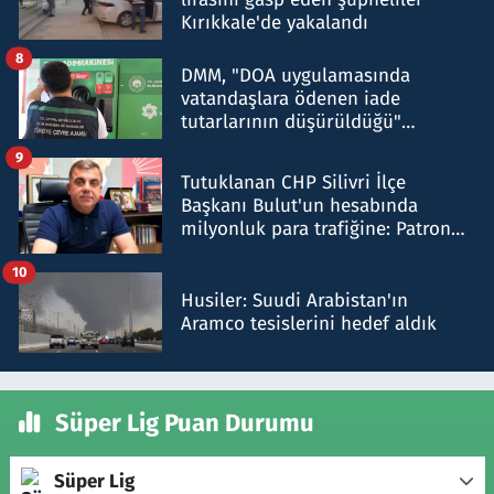
Kırıkkale'de yakalandı
8
DMM, "DOA uygulamasında
vatandaşlara ödenen iade
tutarlarının düşürüldüğü"
iddiasını yalanladı
9
Tutuklanan CHP Silivri İlçe
Başkanı Bulut'un hesabında
milyonluk para trafiğine: Patron
talimat verdi, ben gönderdim
10
Husiler: Suudi Arabistan'ın
Aramco tesislerini hedef aldık
Süper Lig Puan Durumu
Süper Lig