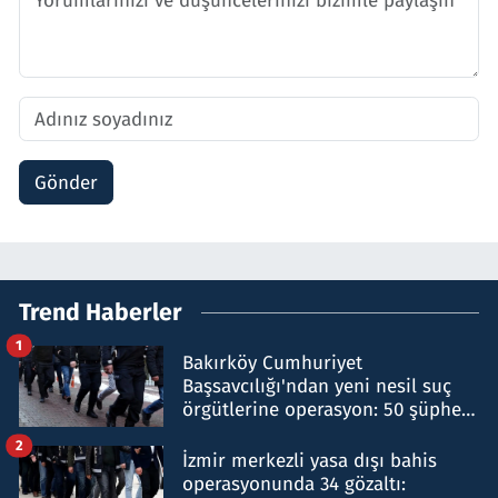
Gönder
Trend Haberler
1
Bakırköy Cumhuriyet
Başsavcılığı'ndan yeni nesil suç
örgütlerine operasyon: 50 şüpheli
hakkında gözaltı kararı
2
İzmir merkezli yasa dışı bahis
operasyonunda 34 gözaltı: