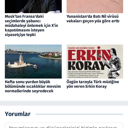
Musk’tan Fransa'daki
Yunanistan'da Batı Nil virüsü
seçimlerde yabancı
vakaları geçen yıla göre arttı
müdahaleyi önlemek için X’in
kapatılmasını isteyen
siyasetçiye tepki
Hafta sonu yurdun büyük
Özgün tarzıyla Türk müziğine
bölümünde sıcaklıklar mevsim
yön veren Erkin Koray
normallerinde seyredecek
Yorumlar