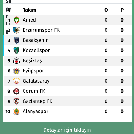
#
Takım
O
P
Amed
0
0
1
Erzurumspor FK
0
0
2
Başakşehir
0
0
3
Kocaelispor
0
0
4
Beşiktaş
0
0
5
Eyüpspor
0
0
6
Galatasaray
0
0
7
Çorum FK
0
0
8
Gaziantep FK
0
0
9
Alanyaspor
0
0
10
Detaylar için tıklayın