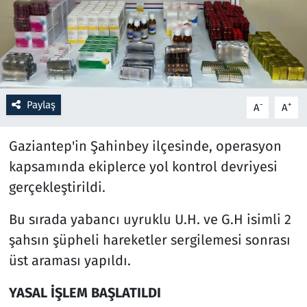
Resmi İlanlar
Rüya Tabirleri
Sağlık
Paylaş
-
+
A
A
Savunma Sanayi
Gaziantep'in Şahinbey ilçesinde, operasyon
kapsamında ekiplerce yol kontrol devriyesi
Seçim 2023
gerçekleştirildi.
Spor
Bu sırada yabancı uyruklu U.H. ve G.H isimli 2
şahsın şüpheli hareketler sergilemesi sonrası
Teknoloji ve Bilim
üst araması yapıldı.
Televizyon
YASAL İŞLEM BAŞLATILDI