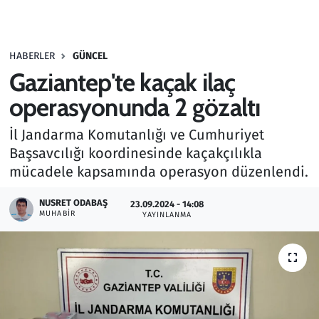
Gündem
HABERLER
GÜNCEL
Haber
Gaziantep'te kaçak ilaç
Kültür Sanat
operasyonunda 2 gözaltı
İl Jandarma Komutanlığı ve Cumhuriyet
Kurumsal Haberler
Başsavcılığı koordinesinde kaçakçılıkla
mücadele kapsamında operasyon düzenlendi.
Lezzet Durağı
NUSRET ODABAŞ
23.09.2024 - 14:08
Memur ve Kamu
MUHABIR
YAYINLANMA
Otomobil
Oyun
Ramazan