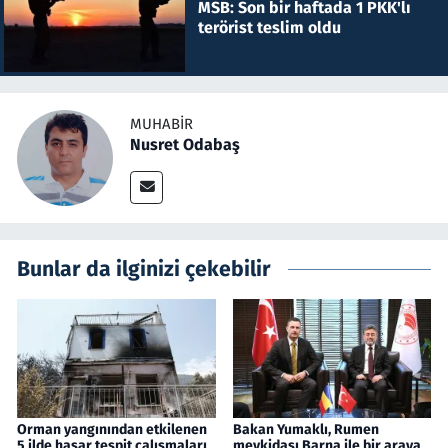
MSB: Son bir haftada 1 PKK'lı
terörist teslim oldu
MUHABIR
Nusret Odabaş
Bunlar da ilginizi çekebilir
Orman yangınından etkilenen
Bakan Yumaklı, Rumen
5 ilde hasar tespit çalışmaları
mevkidaşı Barna ile bir araya