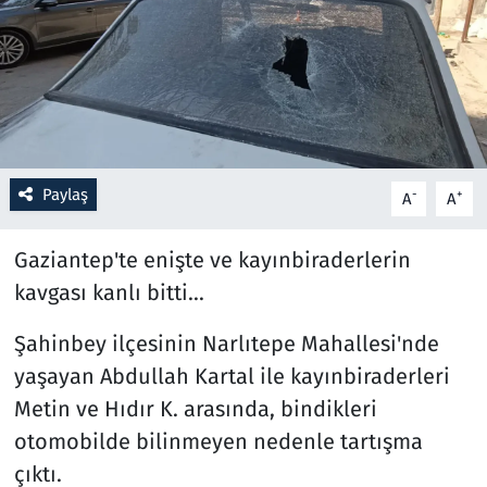
Resmi İlanlar
Rüya Tabirleri
Sağlık
Paylaş
-
+
A
A
Savunma Sanayi
Gaziantep'te enişte ve kayınbiraderlerin
Seçim 2023
kavgası kanlı bitti...
Spor
Şahinbey ilçesinin Narlıtepe Mahallesi'nde
yaşayan Abdullah Kartal ile kayınbiraderleri
Teknoloji ve Bilim
Metin ve Hıdır K. arasında, bindikleri
Televizyon
otomobilde bilinmeyen nedenle tartışma
çıktı.