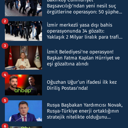
Başsavcılığı'ndan yeni nesil suç
örgütlerine operasyon: 50 şüpheli
hakkında gözaltı kararı
2
İzmir merkezli yasa dışı bahis
operasyonunda 34 gözaltı:
Yaklaşık 2 Milyar liralık para trafiği
tespit edildi
3
İzmit Belediyesi'ne operasyon!
Başkan Fatma Kaplan Hürriyet ve
eşi gözaltına alındı
4
Oğuzhan Uğur’un ifadesi ilk kez
Diriliş Postası'nda!
5
Rusya Başbakan Yardımcısı Novak,
Rusya-Türkiye enerji ortaklığının
stratejik nitelikte olduğunu
belirtti
6