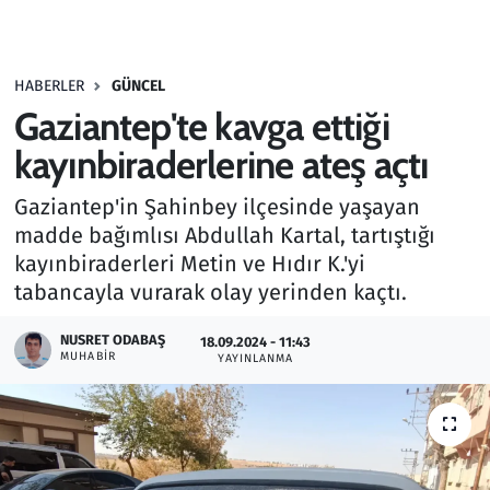
Gündem
HABERLER
GÜNCEL
Haber
Gaziantep'te kavga ettiği
Kültür Sanat
kayınbiraderlerine ateş açtı
Gaziantep'in Şahinbey ilçesinde yaşayan
Kurumsal Haberler
madde bağımlısı Abdullah Kartal, tartıştığı
kayınbiraderleri Metin ve Hıdır K.'yi
Lezzet Durağı
tabancayla vurarak olay yerinden kaçtı.
Memur ve Kamu
NUSRET ODABAŞ
18.09.2024 - 11:43
MUHABIR
YAYINLANMA
Otomobil
Oyun
Ramazan