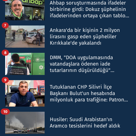
Ahbap soruşturmasında ifadeler
birbirine girdi: Dokuz şüphelinin
ifadelerinden ortaya çıkan tablo
şok etti
7
Ankara'da bir kişinin 2 milyon
lirasını gasp eden şüpheliler
Kırıkkale'de yakalandı
8
DMM, "DOA uygulamasında
vatandaşlara ödenen iade
tutarlarının düşürüldüğü"
iddiasını yalanladı
9
Tutuklanan CHP Silivri İlçe
Başkanı Bulut'un hesabında
milyonluk para trafiğine: Patron
talimat verdi, ben gönderdim
10
Husiler: Suudi Arabistan'ın
Aramco tesislerini hedef aldık