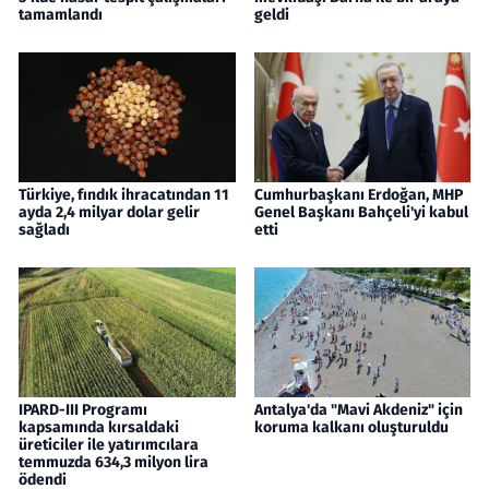
tamamlandı
geldi
Türkiye, fındık ihracatından 11
Cumhurbaşkanı Erdoğan, MHP
ayda 2,4 milyar dolar gelir
Genel Başkanı Bahçeli'yi kabul
sağladı
etti
IPARD-III Programı
Antalya'da "Mavi Akdeniz" için
kapsamında kırsaldaki
koruma kalkanı oluşturuldu
üreticiler ile yatırımcılara
temmuzda 634,3 milyon lira
ödendi