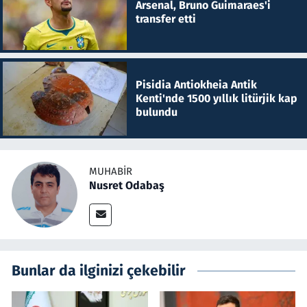
Arsenal, Bruno Guimaraes'i
transfer etti
Pisidia Antiokheia Antik
Kenti'nde 1500 yıllık litürjik kap
bulundu
MUHABIR
Nusret Odabaş
Bunlar da ilginizi çekebilir