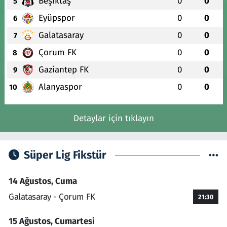
Beşiktaş
0
0
5
Eyüpspor
0
0
6
Galatasaray
0
0
7
Çorum FK
0
0
8
Gaziantep FK
0
0
9
Alanyaspor
0
0
10
Detaylar için tıklayın
Süper Lig Fikstür
14 Ağustos, Cuma
Galatasaray - Çorum FK
21:30
15 Ağustos, Cumartesi