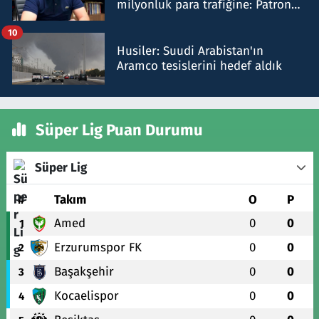
milyonluk para trafiğine: Patron
talimat verdi, ben gönderdim
10
Husiler: Suudi Arabistan'ın
Aramco tesislerini hedef aldık
Süper Lig Puan Durumu
Süper Lig
#
Takım
O
P
Amed
0
0
1
Erzurumspor FK
0
0
2
Başakşehir
0
0
3
Kocaelispor
0
0
4