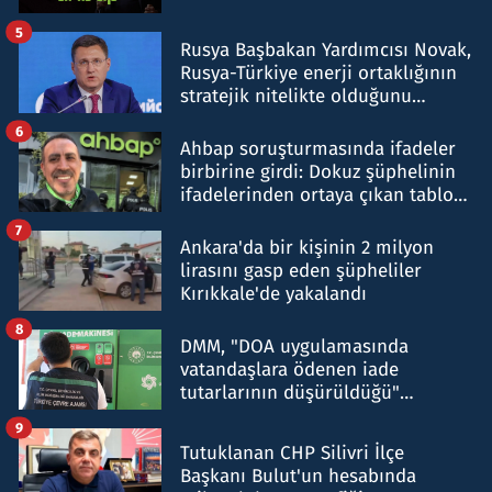
5
Rusya Başbakan Yardımcısı Novak,
Rusya-Türkiye enerji ortaklığının
stratejik nitelikte olduğunu
belirtti
6
Ahbap soruşturmasında ifadeler
birbirine girdi: Dokuz şüphelinin
ifadelerinden ortaya çıkan tablo
şok etti
7
Ankara'da bir kişinin 2 milyon
lirasını gasp eden şüpheliler
Kırıkkale'de yakalandı
8
DMM, "DOA uygulamasında
vatandaşlara ödenen iade
tutarlarının düşürüldüğü"
iddiasını yalanladı
9
Tutuklanan CHP Silivri İlçe
Başkanı Bulut'un hesabında