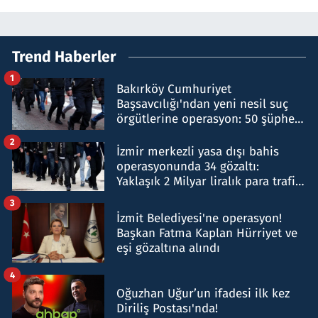
Trend Haberler
1
Bakırköy Cumhuriyet
Başsavcılığı'ndan yeni nesil suç
örgütlerine operasyon: 50 şüpheli
hakkında gözaltı kararı
2
İzmir merkezli yasa dışı bahis
operasyonunda 34 gözaltı:
Yaklaşık 2 Milyar liralık para trafiği
tespit edildi
3
İzmit Belediyesi'ne operasyon!
Başkan Fatma Kaplan Hürriyet ve
eşi gözaltına alındı
4
Oğuzhan Uğur’un ifadesi ilk kez
Diriliş Postası'nda!