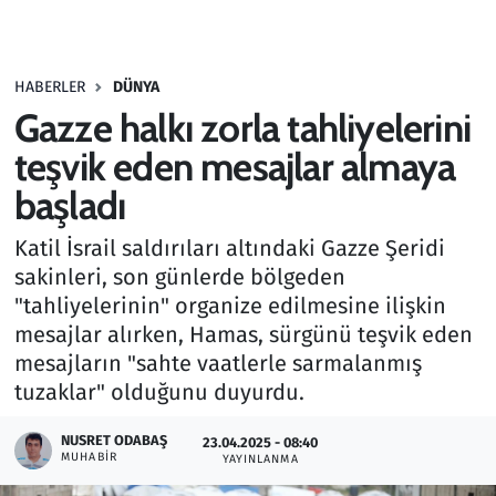
Gündem
HABERLER
DÜNYA
Haber
Gazze halkı zorla tahliyelerini
Kültür Sanat
teşvik eden mesajlar almaya
başladı
Kurumsal Haberler
Katil İsrail saldırıları altındaki Gazze Şeridi
Lezzet Durağı
sakinleri, son günlerde bölgeden
"tahliyelerinin" organize edilmesine ilişkin
Memur ve Kamu
mesajlar alırken, Hamas, sürgünü teşvik eden
mesajların "sahte vaatlerle sarmalanmış
Otomobil
tuzaklar" olduğunu duyurdu.
Oyun
NUSRET ODABAŞ
23.04.2025 - 08:40
MUHABIR
YAYINLANMA
Ramazan