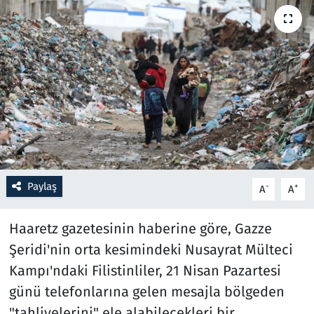
Resmi İlanlar
Rüya Tabirleri
Sağlık
Savunma Sanayi
Seçim 2023
Paylaş
-
+
A
A
Spor
Haaretz gazetesinin haberine göre, Gazze
Teknoloji ve Bilim
Şeridi'nin orta kesimindeki Nusayrat Mülteci
Kampı'ndaki Filistinliler, 21 Nisan Pazartesi
Televizyon
günü telefonlarına gelen mesajla bölgeden
"tahliyelerini" ele alabilecekleri bir